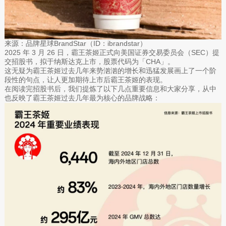
来源：品牌星球BrandStar（ID：ibrandstar）
2025 年 3 月 26 日，霸王茶姬正式向美国证券交易委员会（SEC）提
交招股书，拟于纳斯达克上市，股票代码为「CHA」。
这无疑为霸王茶姬过去几年来势汹汹的增长和迅猛发展画上了一个阶
段性的句点，让人更加期待上市后霸王茶姬的表现。
在阅读完招股书后，我们提炼了以下几点重要信息和大家分享，从中
也反映了霸王茶姬过去几年最为核心的品牌战略：