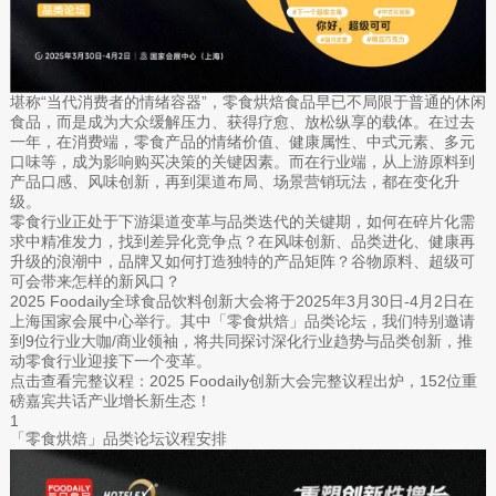
堪称“当代消费者的情绪容器”，零食烘焙食品早已不局限于普通的休闲
食品，而是成为大众缓解压力、获得疗愈、放松纵享的载体。在过去
一年，在消费端，零食产品的情绪价值、健康属性、中式元素、多元
口味等，成为影响购买决策的关键因素。而在行业端，从上游原料到
产品口感、风味创新，再到渠道布局、场景营销玩法，都在变化升
级。
零食行业正处于下游渠道变革与品类迭代的关键期，如何在碎片化需
求中精准发力，找到差异化竞争点？在风味创新、品类进化、健康再
升级的浪潮中，品牌又如何打造独特的产品矩阵？谷物原料、超级可
可会带来怎样的新风口？
2025 Foodaily全球食品饮料创新大会将于2025年3月30日-4月2日在
上海国家会展中心举行。其中「零食烘焙」品类论坛，我们特别邀请
到9位行业大咖/商业领袖，将共同探讨深化行业趋势与品类创新，推
动零食行业迎接下一个变革。
点击查看完整议程：2025 Foodaily创新大会完整议程出炉，152位重
磅嘉宾共话产业增长新生态！
1
「零食烘焙」品类论坛议程安排