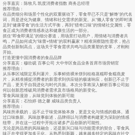
分享嘉宾：陈牧凡 凯度消费者指数 商务总经理
推荐理由：
在品类细分和场景个性化的双重驱动下，零食早已不只是“解馋”的代名
词，而是进化为健康、情绪和社交需求的新宠。从“懒人零食”的即时满
足到“健康零食”的生活方式平衡，再到“猎奇口味”的情绪社交属性，零
食正成为消费者情感表达和健康生活的一部分。
抓住“即食即满足”的细分赛道，用场景打动用户，用情绪与消费者共
鸣，产品如何成为“味蕾+情绪”的双料赢家？精准洞察隐性需求，抢占
品类创新制高点，这场关于零食需求共鸣与品类重塑的变革，才刚刚
开始。
打造更懂中国消费者的食品品牌
分享嘉宾：穆欣砚 百事公司 大中华区食品业务首席市场营销官
推荐理由：
从乐事区域限定系列薯片、乐事鲜焙裸米饼到桂格蒸糯即食糯燕麦
片，从精准捕捉消费者的新需求到供应链的极速响应，创新已不止于
产品，更关乎自我进化与时代共振。本次分享将深入解析百事公司如
何以创新思维破局消费者需求及市场格局的新变化。
零食风味漫游，从味觉到体验的新可能
分享嘉宾：石怡婷 德之馨 咸味品类负责人
推荐理由：
风味所承载的，远不止于味觉体验本身，更是文化与情感的载体。通
过口味焕新、风味故事叙述，品牌得以与消费者构建更为深刻的情感
纽带，并在这一过程中开拓出诸多产品创新的可能性。
无论是跨品类的风味融合，还是新兴口味与功能需求的契合，零食风
味正在变得更加多元化。从熟悉到新颖，越来越多特定的风味在社交