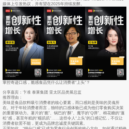
媒体上引发热议，并有望在2025年持续发酵。
掌控奇迹口感，脆感食品凭什么让消费者“上头”？
分享嘉宾：卞准 泰莱集团 亚太区品类展总监
推荐理由：
美味是食品饮料吸引消费者的核心要素，而口感则是美味的灵魂所
在。对于年轻消费者而言，独特的口感体验已成为他们零食购买决策
的重要驱动力。薯片的“脆”、锅巴的“酥”、魔芋的“Q弹”、棉花糖的“蓬
松”感，甚至年糕的“糯叽叽”……这些令人“上头”的口感记忆，不仅让
消费者欲罢不能，更成为品牌忠诚度关键因素。
正因如此，“细分口感”已成为零食行业创新的核心方向，如何通过精确