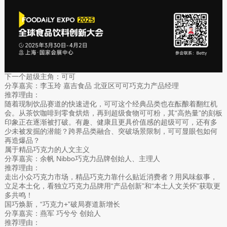
下一个超级主角：可可
分享嘉宾：李玉玲 嘉吉食品 北亚区可可巧克力产品经理
推荐理由：
随着现制饮品赛道的快速进化，可可这个经典品类也在酝酿着翻红机
会。从茶饮咖啡到零食烘焙，再到超级食物可可粉，其“高热量”的刻板
印象正在逐渐被打破。有趣、健康且更具价值感的超级可可，还有多
少未被发掘的潜能？跨界品类融合、突破场景限制，可可显眼包如何
再造爆品？
属于精品巧克力的人文主义
分享嘉宾：余帆 Nibbo巧克力品牌创始人、主理人
推荐理由：
走出小众巧克力市场，精品巧克力靠什么贴近消费者？用风味叙事，
立足本土化，看独立巧克力品牌用“产品创新”和“本土人文关怀”获取更
多共鸣！
国巧焕新，“巧克力+”破局赛道新增长
分享嘉宾：燕军 巧兮兮 创始人
推荐理由：