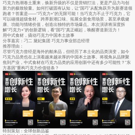
巧克力热潮卷土重来，焕新升级的不仅是营销打法，更是产品力与创
新力的极致较量。如何打破固有认知，让“国巧”从配角跃升为新赛道领
跑者？答案是——“巧克力+”的无限可能！当巧克力不止于巧克力，它
可以碰撞超级食材、跨界新潮口味、拓展全新食用场景，甚至承载健
康、功能与情绪价值，创造出独特的市场爆点。本次演讲将深度拆
解“巧克力+”的创新逻辑，看“国巧”真正崛起，唤醒赛道新活力！
用中式食材，撬动巧克力中国本土故事
分享嘉宾：刁二 黛妃集团 巧克力事业部总经理
推荐理由：
尽管巧克力曾经是海外的舶来品，但经历了本土化的品类演变，如今
巧克力品类也在上演着越来越浓厚的中国本土故事。将视角从品牌聚
焦到产业，中式食材在巧克力品类的应用创新中还有多少可能性？“东
方基因”重构巧克力价值链条？
特别策划：全球创新品鉴