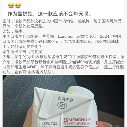
当时，该款产品并没有进入中国市场销售，但或许，给了国内乳制品
品牌一个新的发展思路。
比如，蒙牛。
中国口服美容市场是一片蓝海，Euromonitor数据显示，2024年中国
口服美容市场规模突破1000亿元，年均增速超15%。那么在此基础
上，如何做到差异化？
蒙牛给出了自己的答案。
去年，蒙牛的“水肌因玻尿酸多维牛奶”在中国消费经济论坛上获奖，据
介绍，该款产品每包都包含来自华熙生物的40mg玻尿酸，并且搭配蛋
白质和维生素A\D\E，除了拥有普通牛奶的营养价值之外，还主打保湿
功能，宣称可“由内滋养肌肤”。