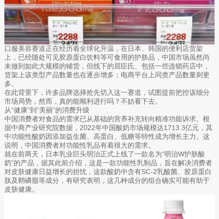
口服美容赛道正在经历着全球化升温，在日本、韩国的便利店货架
上，已经随处可见胶原蛋白饮料等可食用的护肤品，中国市场虽然尚
未做到如此大规模的铺货，但线下的屈臣氏、包括一些连锁药店中，
货架上该类型产品数量也在逐步增多；电商平台上同类产品数量则更
多。
在此背景下，许多品牌选择抢先切入这一赛道，试图提前把控该细分
市场局势，然而，真的能顺利进行吗？不妨看下去。
从“健康”到“美丽”的消费升级
中国消费者对食品的需求已从基础的营养补充转向精准功能诉求。根
据中商产业研究院数据，2022年中国酸奶市场规模达1713.3亿元，其
中功能性酸奶因添加益生菌、高蛋白、低糖等特性成为增长主力。这
说明，中国消费者对功能性乳品有着很大的需求。
就在前两天，日本乳业巨头明治正式上线了一款名为“明治W护肤酸
奶”的产品，据其此前介绍，这是一款功能性乳制品，旨在解决消费者
对皮肤健康日益增长的担忧，这款酸奶中含有SC-2乳酸菌、胶原蛋白
肽及鞘磷脂等成分，有研究表明，这几种成分的组合确实可能有助于
皮肤健康。