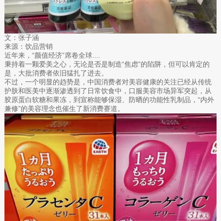
文：张子涵
来源：饮品营销
近年来，“颜值经济”席卷全球....
秉持着一颗爱美之心，无论是否是制造“焦虑”的陷阱，但可以肯定的
是，大批消费者依旧猛扎了进去。
不过，一个明显的趋势是，中国消费者对美容健康的关注已经从传统
护肤和医美中逐渐渗透到了日常饮食中，口服美容市场异军突起，从
胶原蛋白软糖和果冻，到宣称能够保湿、防晒的功能性乳制品，“内外
兼修”的美容理念也催生了新消费赛道。