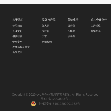
关于我们
品牌与产品
美味生活
成为合作伙伴
公司简介
好人家
流行菜
生产规模
企业文化
大红袍
招牌菜
营销布局
创新研发
天车
快手菜
食品安全
定制餐调
发展历程及荣誉
新闻资讯
Copyright © 2020leyu乐鱼体育APP官方网站 All Rights Reserved.
蜀ICP备12003683号-1
川公网安备 51012202001162号