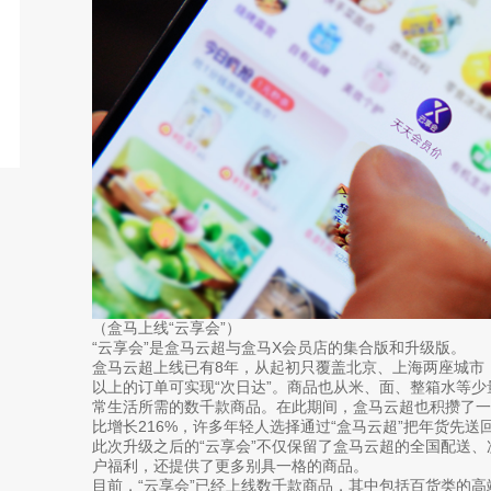
（盒马上线“云享会”）
“云享会”是盒马云超与盒马X会员店的集合版和升级版。
盒马云超上线已有8年，从起初只覆盖北京、上海两座城市，
以上的订单可实现“次日达”。商品也从米、面、整箱水等
常生活所需的数千款商品。在此期间，盒马云超也积攒了
比增长216%，许多年轻人选择通过“盒马云超”把年货先送
此次升级之后的“云享会”不仅保留了盒马云超的全国配送
户福利，还提供了更多别具一格的商品。
目前，“云享会”已经上线数千款商品，其中包括百货类的