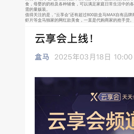
食，母婴的奶粉及各种辅食，可以满足家庭日常生活中的
需的量贩装。
值得关注的是，“云享会”还有超过800款盒马MAX自有品
虾片等盒马独家的网红款美食，一直是代购商家的抢手货。