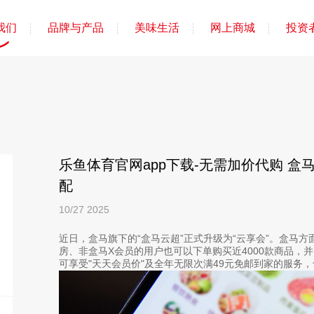
我们
品牌与产品
美味生活
网上商城
投资
乐鱼体育官网app下载-无需加价代购 盒
配
10/27
2025
近日，盒马旗下的“盒马云超”正式升级为“云享会”。盒马
房、非盒马X会员的用户也可以下单购买近4000款商品，
可享受"天天会员价"及全年无限次满49元免邮到家的服务