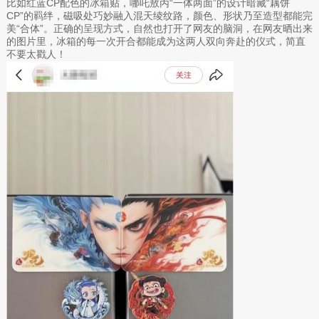
比如红蓝CP配色的冰箱贴，哪吒敖丙“一体两面”的设计暗藏“藕饼
CP”的羁绊，磁吸处巧妙融入混天绫纹路，颜色、形状乃至造型都能完
美“合体”。正确的呈现方式，自然也打开了网友的脑洞，在网友晒出来
的图片里，冰箱的每一次开合都能成为这两人双向奔赴的仪式，简直
不要太戳人！