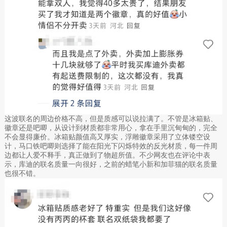
这波联名的周边价格不高，但是质感可以说拉满了。不管是冰箱贴、
徽章还是吧唧，从设计到材质都非常用心，拿在手里沉甸甸的，完全
不会显得廉价。冰箱贴颜值高又厚实，浮雕徽章采用了立体镂空设
计，马口铁吧唧则选择了能在阳光下闪烁特效的反光材质，每一件周
边都让人爱不释手，真正做到了物超所值。不少网友也在评论中表
示，库迪的联名质量一向很好，之前的蜡笔小新和加菲猫的联名质量
也很不错。