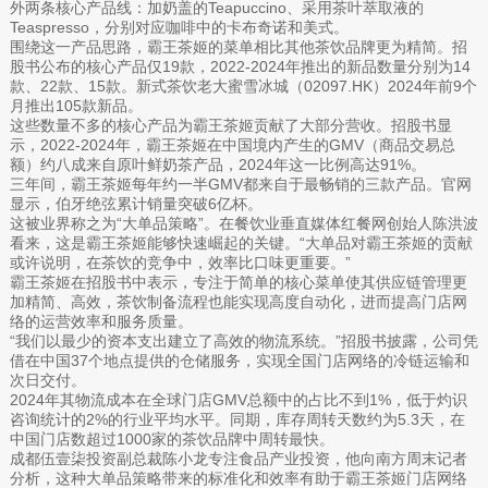
外两条核心产品线：加奶盖的Teapuccino、采用茶叶萃取液的
Teaspresso，分别对应咖啡中的卡布奇诺和美式。
围绕这一产品思路，霸王茶姬的菜单相比其他茶饮品牌更为精简。招
股书公布的核心产品仅19款，2022-2024年推出的新品数量分别为14
款、22款、15款。新式茶饮老大蜜雪冰城（02097.HK）2024年前9个
月推出105款新品。
这些数量不多的核心产品为霸王茶姬贡献了大部分营收。招股书显
示，2022-2024年，霸王茶姬在中国境内产生的GMV（商品交易总
额）约八成来自原叶鲜奶茶产品，2024年这一比例高达91%。
三年间，霸王茶姬每年约一半GMV都来自于最畅销的三款产品。官网
显示，伯牙绝弦累计销量突破6亿杯。
这被业界称之为“大单品策略”。在餐饮业垂直媒体红餐网创始人陈洪波
看来，这是霸王茶姬能够快速崛起的关键。“大单品对霸王茶姬的贡献
或许说明，在茶饮的竞争中，效率比口味更重要。”
霸王茶姬在招股书中表示，专注于简单的核心菜单使其供应链管理更
加精简、高效，茶饮制备流程也能实现高度自动化，进而提高门店网
络的运营效率和服务质量。
“我们以最少的资本支出建立了高效的物流系统。”招股书披露，公司凭
借在中国37个地点提供的仓储服务，实现全国门店网络的冷链运输和
次日交付。
2024年其物流成本在全球门店GMV总额中的占比不到1%，低于灼识
咨询统计的2%的行业平均水平。同期，库存周转天数约为5.3天，在
中国门店数超过1000家的茶饮品牌中周转最快。
成都伍壹柒投资副总裁陈小龙专注食品产业投资，他向南方周末记者
分析，这种大单品策略带来的标准化和效率有助于霸王茶姬门店网络