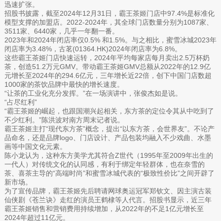
迅速扩张。
招股书披露，截至2024年12月31日，霸王茶姬门店中97.4%是标准化
模型支撑的加盟店。2022-2024年，其全球门店数量分别为1087家、
3511家、6440家，几乎一年翻一番。
2023年和2024年闭店率仅0.5% 和1.5%。与之相比，蜜雪冰城2023年
闭店率为3.48%，古茗(01364.HK)2024年闭店率为6.8%。
这些霸王茶姬门店快速运转，2024年平均每家店每月卖出2.5万杯奶
茶，创造51.2万元GMV。带动霸王茶姬GMV总额从2022年的12.9亿
元增长至2024年的294.6亿元，三年增长近22倍，创下中国门店数超
1000家的茶饮品牌中最快的增长速度。
“让茶的工业化充分发挥。”在一场演讲中，张俊杰如是说。
“占尽红利”
“霸王茶姬的崛起，也跟国潮兴起相关，东方茶的定位令其从中吃到了
不少红利。”陈洪波对南方周末记者说。
霸王茶姬主打“现代东方茶”概念，提出“以东方茶，会世界友”。不论产
品命名，还是品牌logo、门店设计、产品包装均融入不少戏曲、水墨
画等中国文化元素。
陈小龙认为，这种东方美学尤其符合Z世代（1995年至2009年出生的
一代人）对传统文化的认同感，有利于绑定年轻群体，也在奈雪的
茶、喜茶主导的“高端时尚”和蜜雪冰城代表的“极致性价比”之间开辟了
新市场。
为了宣传品牌，霸王茶姬先后聘请网球奥运冠军郑钦文、因主演古装
仙侠剧《苍兰诀》走红的演员王鹤棣等人代言。招股书显示，近三年
霸王茶姬销售和营销费用持续增加，从2022年的不足1亿元增长至
2024年超过11亿元。