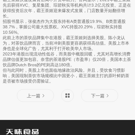
先后获得XVC、复星集团、琮碧秋实等机构共计3.2亿元投资。正是在
获得投资后次年，霸王茶姬迎来爆发式发展，门店数量开始翻倍增
长。
招股书显示，张俊杰作为大股东持有A类普通股19.9%、B类普通股
38.7%，掌握公司最大投票权。XVC持股20.29%，琮碧秋实持股
10.56%。
此前上市的茶饮品牌集中在港股，霸王茶姬则选择美股。陈小龙认
为，对茶饮品牌而言，当前冲刺美股更容易获得高估值。美股上市本
身也是全球化广告，尤其利于打开欧美华人市场。
2023年港股出现流动性低谷，而美股中概股回暖，尤其对高增长消费
品牌估值更加包容。奈雪的茶港股PE（市盈率）仅20倍，美国本土茶
饮品牌Dutch Bros的PE则高达180倍。
但与此同时，美股上市也面临地缘政治风险。并且，受饮食习惯影
响，美国现制茶饮市场规模比中国更小，霸王茶姬主打的原叶鲜奶茶
是否被市场接受仍需验证。
上一篇
下一篇