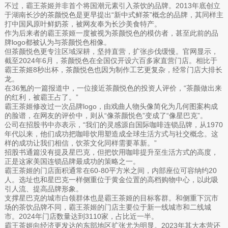
不过，霸王茶姬并非首个将国潮元素引入茶饮的品牌。2013年底创立
于湖南长沙的茶颜悦色是更早提出“新中式鲜茶”概念的品牌，其同样主
打中国风原叶鲜奶茶，被网友奉为长沙美食特产。
作为后来者的霸王茶姬一度被视为茶颜悦色的模仿者，甚至此前的品
牌logo都被认为与茶颜悦色相像。
但茶颜悦色更专注区域深耕，坚持直营，扩张步伐缓慢。官网显示，
截至2024年6月，茶颜悦色在全国仅开设六百多家直营门店。相比于
霸王茶姬8秒出杯，茶颜悦色也因为制作工艺更复杂，经常门店大排长
龙。
在36氪的一篇报道中，一位接近茶颜悦色的投资人评价，“茶颜做出来
的红利，被霸王占了。”
霸王茶姬修改过一次品牌logo，由戏曲人物头像简化为几何图案构成
的脸谱，在网友的评价中，则从“像茶颜悦色”变成了“像星巴克”。
公司在招股书中亦表示，“我们的灵感源自国际咖啡连锁品牌，从1970
年代以来，他们成功把咖啡饮用塑造成全球生活方式与社交概念。这
样的成功让我们相信，饮茶文化同样需要革新。”
招股书通篇没有提及星巴克，但把饮用咖啡提升至生活方式的高度，
正是这家美国连锁品牌最成功的策略之一。
霸王茶姬的门店面积通常在60-80平方米之间，内部座位可容纳约20
人。选址也和星巴克一样侧重位于黄金位置的高档购物中心，以此吸
引人流、提高品牌形象。
支撑星巴克的城市白领群体也是霸王茶姬的目标客群。和侧重下沉市
场的茶饮品牌不同，霸王茶姬的门店主要位于新一线城市和二线城
市。2024年门店数量达到3110家，占比近一半。
霸王茶姬向经济更发达的东部地区扩张尤为明显。2023年其大本营还