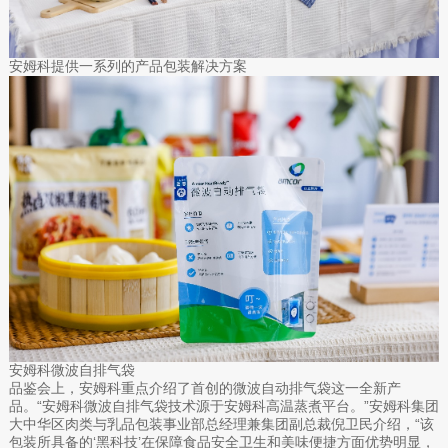
安姆科提供一系列的产品包装解决方案
安姆科微波自排气袋
品鉴会上，安姆科重点介绍了首创的微波自动排气袋这一全新产
品。“安姆科微波自排气袋技术源于安姆科高温蒸煮平台。”安姆科集团
大中华区肉类与乳品包装事业部总经理兼集团副总裁倪卫民介绍，“该
包装所具备的‘黑科技’在保障食品安全卫生和美味便捷方面优势明显，