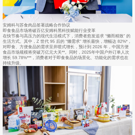
安姆科与苏食肉品签署战略合作协议
即食食品市场将破百亿安姆科黑科技赋能行业变革
在快节奏与高压力的现代生活模式下，消费者愈发追求 “懒而精致” 的
生活方式。其中，Z 世代 95 后的 “懒需求” 增长最快，增幅达 82%*，
对即食、方便食品的需求呈井喷式增长，预计到 2026 年，中国方便
食品市场规模将突破万亿元大关**。同时，2025年中国户外订单人次
增长 59.78%***，消费者对于即食食品的场景化、功能化的需求也在
持续升级。