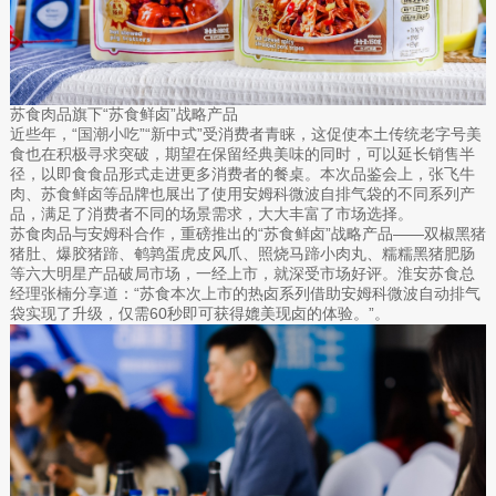
苏食肉品旗下“苏食鲜卤”战略产品
近些年，“国潮小吃”“新中式”受消费者青睐，这促使本土传统老字号美
食也在积极寻求突破，期望在保留经典美味的同时，可以延长销售半
径，以即食食品形式走进更多消费者的餐桌。本次品鉴会上，张飞牛
肉、苏食鲜卤等品牌也展出了使用安姆科微波自排气袋的不同系列产
品，满足了消费者不同的场景需求，大大丰富了市场选择。
苏食肉品与安姆科合作，重磅推出的“苏食鲜卤”战略产品——双椒黑猪
猪肚、爆胶猪蹄、鹌鹑蛋虎皮风爪、照烧马蹄小肉丸、糯糯黑猪肥肠
等六大明星产品破局市场，一经上市，就深受市场好评。淮安苏食总
经理张楠分享道：“苏食本次上市的热卤系列借助安姆科微波自动排气
袋实现了升级，仅需60秒即可获得媲美现卤的体验。”。