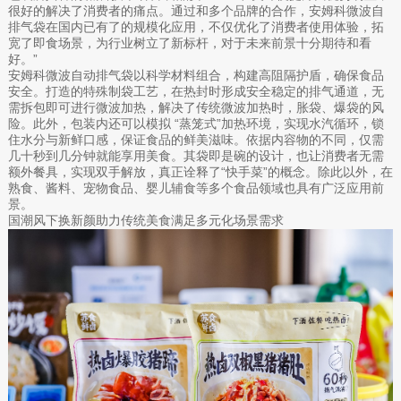
很好的解决了消费者的痛点。通过和多个品牌的合作，安姆科微波自
排气袋在国内已有了的规模化应用，不仅优化了消费者使用体验，拓
宽了即食场景，为行业树立了新标杆，对于未来前景十分期待和看
好。”
安姆科微波自动排气袋以科学材料组合，构建高阻隔护盾，确保食品
安全。打造的特殊制袋工艺，在热封时形成安全稳定的排气通道，无
需拆包即可进行微波加热，解决了传统微波加热时，胀袋、爆袋的风
险。此外，包装内还可以模拟 “蒸笼式”加热环境，实现水汽循环，锁
住水分与新鲜口感，保证食品的鲜美滋味。依据内容物的不同，仅需
几十秒到几分钟就能享用美食。其袋即是碗的设计，也让消费者无需
额外餐具，实现双手解放，真正诠释了“快手菜”的概念。除此以外，在
熟食、酱料、宠物食品、婴儿辅食等多个食品领域也具有广泛应用前
景。
国潮风下换新颜助力传统美食满足多元化场景需求