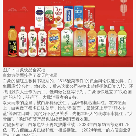
图片：白象饮品全家福
白象方便面接住了泼天的流量
白象的翻红是教科书级别的。“315酸菜事件”的负面舆论快速发酵，白
象回应“没合作，放心吃”，后来这家公司被挖出曾经拒绝日资入股、还
聘用残疾人士作为员工、低调做公益等行为，白象很快建立了“良心国
货”的人设，获得了一大批消费者的支持。
泼天而来的流量，被白象稳稳接住，品牌借机迅速翻红。在方便面
上，白象做了很多口味创新，比如“香菜面”，最近还上新了“羽衣甘
蓝”等网红口味，卖的好不好没关系，先把年轻人的眼球牢牢抓住，“大
骨面”、“汤好喝”等产品也陆续受到消费者欢迎。
时隔多年后，白象也终于再次披露业绩，2023年白象销售额达91.75
亿，其方便面业务已经和统一相当接近。（2024年统一的方便面业务
贡献了98.49亿元）。