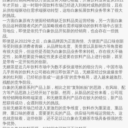
白象的经销商网络以方便面业务为核心搭建，开展饮料业务是从2012
年才开始，这一时期中国饮料市场已经进入到相对成熟的阶段，且在
从供给端驱动往需求端驱动转型，这给白象拓展饮料业务带来了很大
的挑战。
一方面白象原有方便面经销商缺乏饮料品类运营经验，另一方面白象
饮品这种跟随者式的产品策略很难在需求端驱动的饮料市场中占据主
导地位，即便是依托于白象饮品开拓新的经销商，也会存在一些挑
战。
即便是从2022年之后，白象品牌因为正面舆情、方便面产品口味创新
等受到很多消费者青睐，从品牌知名度、美誉度以及影响力等角度都
有很大提升，但这些是否能为白象饮品业务带来转机，存在很大不确
定性，如果想要提升确定性更多还是要在饮料产品上进行创新，甚至
是带有一定开拓性的创新。
无糖茶是近几年饮料市场中为数不多快速增长的细分方向，中国市场
几乎所有的饮料大公司都在押注即饮茶产品，无糖茶经过快速爆发带
来的红利期，已经初步形成“一超多强”的竞争格局，进入越来越激烈、
残酷的竞争阶段。
白象的无糖茶系列产品上新，相比之前“复制粘贴”的思路，在风味、配
方等产品思路上已经开始了创新。然而，从新品的定价来看，公司现
有经销网络和终端渠道，和无糖茶系列产品存在较大的错位，新产品
想获得成功，会遇到很大的挑战。
当前无糖茶市场已经进入更激烈的竞争维度，饮料作为重渠道、重品
牌、重口味的赛道，需要更扎实的产品、供应链与终端运营能力。这
也就意味着，这些创新，还不足以让白象在无糖茶市场具备很强的竞
争优势。