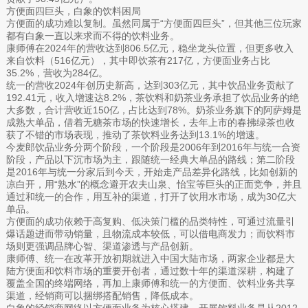
方便面四巨头，白象的饮料困局
方便面的成功难以复制。虽然同属于“方便面四巨头”，但其他三位玩家
都有白象一直以来求而不得的饮料业务。
康师傅在2024年的营收达到806.5亿元，稳坐龙头位置，但更多收入
来自饮料（516亿元），其中即饮茶有217亿，方便面业务占比
35.2%，营收为284亿。
统一的营收2024年创历史新高，达到303亿元，其中饮品业务贡献了
192.41元，收入增速达8.2%，茶饮料和奶茶业务承担了饮品业务的绝
大多数，合计营收近150亿，占比达到78%。奶茶业务旗下的阿萨姆是
成熟大单品，借着无糖茶市场的快速增长，去年上市的春拂绿茶也收
获了不错的市场表现，推动了茶饮料业务达到13.1%的增速。
今麦郎饮品业务分两个阶段，一个阶段是2006年到2016年与统一合资
阶段，产品以下沉市场为主，跟随统一经典大单品的路线；第二阶段
是2016年与统一分家后到今天，开始走产品差异化路线，比如创新的
凉白开，用“熟水”的概念避开农夫山泉、怡宝等巨头的正面竞争，并且
通过和统一的合作，用互补的渠道，打开了饮用水市场，成为30亿大
单品。
方便面的成功依赖于高复购、低决策门槛的品类特性，可通过流量引
爆话题进而带动销量，且物流成本较低，可以借电商发力；而饮料市
场则更强调品牌心智、渠道渗透与产品创新。
康师傅、统一在改革开放初期就进入中国大陆市场，两家企业都是大
陆方便面和饮料市场的重要开创者，通过数十年的渠道深耕，构建了
覆盖全国的终端网络，再加上康师傅和统一的方便面、饮料业务共享
渠道，经销商可以捆绑搭配销售，降低成本。