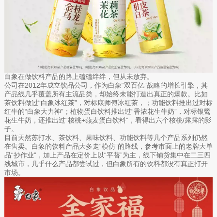
白象在做饮料产品的路上磕磕绊绊，但从未放弃。
公司在2012年成立饮品公司，作为白象“双百亿”战略的增长引擎，其
产品线几乎覆盖所有主流品类，却始终未能打造出真正的爆款。比如
茶饮料做过“白象冰红茶”，对标康师傅冰红茶，；功能饮料推出过对标
红牛的“白象大力神”；植物蛋白饮料推出过“香浓花生牛奶”，对标银鹭
花生牛奶，还推出过“核桃+燕麦蛋白饮料”，看得出六个核桃/露露的影
子。
目前天然苏打水、茶饮料、果味饮料、功能饮料等几个产品系列仍然
在售卖。白象的饮料产品大多走“模仿”的路线，参考市面上的老牌大单
品“抄作业”，加上产品在定价上以“平替”为主，线下铺货集中在二三四
线城市，几乎什么产品都尝试过，但白象所有的饮料都没有真正打开
市场。