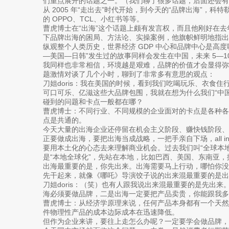
们重点展开的话题之一。（我们聊了很多话题，后面还会有一
从 2005 年“走出去”时代开始，到今天的“品牌出海”，
的 OPPO、TCL、小红书等等。
曹虎博士在“出海”这个话题上颇有发言权，而且他刚好在
下品牌出海的困局、方法论、实操案例，他旗帜鲜明地指出
纵观整个人类历史，世界经济 GDP 中心和品牌中心是高
—美国—日韩”发生过的故事同样会发生在中国，未来 5—1
我同样也非常相信，环境越是艰难，品牌的价值才会显得
题激情对谈了几个小时，聊到了非常多有意思的观点：
刀姐doris：我在美国的时候，看到我们吃喝玩乐、衣食
可口可乐、亿滋这些大品牌包围，我就在想为什么我们“中
碰到的问题和卡点一般都在哪？
曹虎博士：不同行业、不同规模的企业面对的卡点是各种
点是共通的。
今天大量的出海企业还停留在机会主义阶段、赚快钱阶段、FOMO（f
正要做成出海，要把出海当成战略，一把手亲自下场，all in
要用本土化的心态去来理解商业机会。过去我们叫“全球本
是“本地全球化”，先站在本地，比如巴西、美国、东南亚
出海最重要的是，你先出来。出海需要马上行动，哪怕你
先干起来，就像《哪吒》导演饺子说的出来混最重要的是出
刀姐doris：（笑）也有人跟我说出来混最重要的是先出
海必须要做品牌，二是出海一定要把产品卖贵，你能跟我多
曹虎博士：从经济学原理来说，任何产品本身都有一个天
件物理性产品的成本边际成本在迅速降低。
但作为企业来讲，要往上走怎么办呢？一定要学会做品牌，