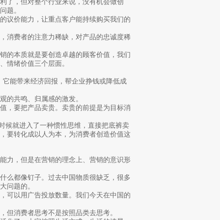
利了，但对整个行业来说，没有机会做创
问题。
们的议价能力，让重点客户能持续购买我们的
剩，消费者的注意力稀缺，对产品的忠诚度稀
营销的本质就是要创造卓越的顾客价值，我们
、情绪价值三个层面。
品，它能带来经济回报，帮企业挣钱或降低成
观的共鸣、归属感的激发。
价值，要把产品卖贵。卖贵的前提是为目标消
，有时候就进入了一种惯性思维，直接把底裤卖
说，要转化成以人为本，为消费者创造价值这
产能力，但是在营销的理念上、营销的意识形
看什么都像钉子。过去中国物质很缺乏，很多
大问题的。
话，可以用广告投放数量。我们今天在中国的
，但消费者思考不是按照品类去思考。