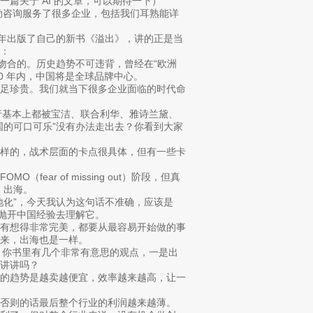
篇关于 AI 的文章，可以期待一下）
科特勒咨询服务了很多企业，包括我们耳熟能详
去年出版了自己的新书《溢出》，讲的正是当
：
度吻合的。历史趋势不可违背，曾经在“欧洲
0 年内，中国将是全球品牌中心。
弥足珍贵。我们就当下很多企业面临的时代命
住行基本上都被宝洁、联合利华、雅诗兰黛、
国的可口可乐”没有办法走出去？你看到大家
各样的，战术层面的卡点很具体，但有一些卡
ear of missing out）阶段，但真
 出海。
地化”，今天我认为这句话不准确，应该是
，抛开中国经验去理解它。
没有想得非常完美，都要从最容易开始做的事
来，出海也是一样。
来。你书里有几个非常有意思的观点，一是出
讲讲吗？
然的趋势是越卖越便宜，效率越来越高，让一
否则的话最后整个行业的利润越来越薄。