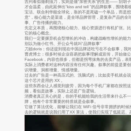
吉列看似做剃须刀，实则是做“亲密关系”的生意—— 刮胡子的
才会温柔，由此延伸出“kiss and tell ”的品牌叙事
宝洁、联合利华能全球化，靠的不是死磕一个单品，而是想
意”，核心能力是渠道，是全球品牌管理，是复杂产品的全
事、广告传播的能力。
先定义本质，再围绕核心能力、核心资源进行有机扩张。比如宝
它的核心概念。
我们一定要摒弃机会型增长的冲动，构建战略性增长的能力
别以为做小红书、开公众号就叫“品牌叙事”
刀姐doris：你还提到现在中国品牌还吃亏在不会叙事，我
曹虎博士：很多时候企业容易把叙事理解成宣传，开始做公
Facebook，内容也很多，但都是拐弯抹角的去卖产品，
实际上消费者对这种内容没有任何兴趣。叙事的前提是要
识增量、洞察增量、情感增量。
过去的广告是一种高压式的、洗脑式的，比如卖手机就会
这个芯片是用的 XX 。
这些东西会让人感觉到疲劳，因为每个手机厂家都在按照这
频，看似是故事，实际上还是广告逻辑。
消费者真正关心的是，你的手机能给我的生活带来什么不一
牌，他有个非常重要的特质就是会叙事。
它做了算法优化，能够让我们在 WiFi 信号非常拥挤的时
去的逻辑就是说我们用了XX 算法，使我们实现了低延迟、