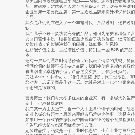
今天国内市场就面临这个问题——内卷。虽然消费者短期获
新、做研发，对优秀的人才不再具备吸引力，这是最关键的
企业出海一定要做品牌，第一是通过品牌来提升和保护我
产品。
其次是我们现在进入了一个丰裕时代，产品过剩，选择过
缺。
我们几乎不缺一款功能完备的产品，如何为消费者增值？
要回归营销本质，顾客价值至少包含了功能价值、经济价值
功能价值，它能解决我们的问题，降低我们的风险。
在功能价值之上，是经济性价值，特别是一些 B2B 的产
本。
还有一层我们通常叫情感价值，它代表了情绪的共鸣、价值
情感价值的封装容器主要是品牌，我们要创造卓越的顾客
费者创造了卓越的价值，产品过度卖贵，那你会死掉的。
刀姐 doris ：非常认同，咱们供应链很强，代工也很强
给对方，忘记了商品化这一层。尤其是对上一代企业家来
个思维是很难的。
曹虎博士：我们今天很多优秀的企业家，有非常强大的生
态上，仍然是落后的。
我们某一方面太强了，当一个人手上拿个锤子的时候，他
企业老板会按照生产思维来理解市场营销这件事，这是有很
如果用一个行业的数据代表中国营销产业的这个发展程度
广告思维大部分都还围绕着定位去做。
定位讲品类，品类是一个工业时代思维，生产企业才按品类