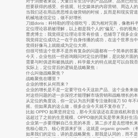
对于消费者来说，大量日常生活中的产品品牌、品类已经
想要获得的感受、价值观、社交媒体的内容营销、周边人的
当我们还在用品类思维去做营销的时候，反而是和现实背道
机械地迷信定位，做不好增长
刀姐doris：科特勒的理论很吃亏，因为相对完善，像教
定位理论容易被理解，以上都是我个人的“偏见”，你的视角
曹虎博士：我觉得定位理论非常有价值，也辅导了很多企业
我觉得定位成功之一在于自身传播的成功，在这个世界当
觉得好像马上就能成为定位大师。
但很可惜这个世界不是所有复杂的问题都有一个简单的答案
今天，企业包括一些咨询顾问对定位的理解，是比较片面
需要与时俱进和被挑战的，科学最大的特点就是可以自我否
实际上，定位背后的逻辑是战略聚焦：
什么叫做战略聚焦？
战略聚焦在哪里？
企业的增长从何而来？
企业的增长是不是一定要守住今天这款产品、这个业务来做
对这些问题的进一步深挖才能理解市场营销和战略增长的本
从定位的角度说，你一定认为吉列要专注做剃须刀 50 年不
摇。但如果真的这么做，很多企业今天就不复存在了。
比如 OPPO 如果坚持定位，那今天应该还在卖游戏机和音
远超过了之前的生意规模。OPPO做的其实是带来美好生活
企业第一步要理解自己生意的本质，第二步才是去想增长
焦核心能力、核心资源来扩张，这就是 organic growth 
如果我们的定位，讲的是战略聚焦，那我是认同的，而不是