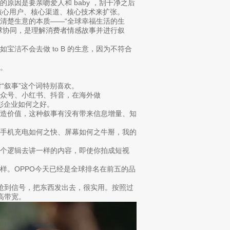
原因是要亲吻爱人和 baby ，刮干净之后
，围绕着核心用户、核心渠道、核心技术来扩张。
清楚生意的本质——“全球幸福生活的生
球协同，是理解消费者情感故事并进行叙
洁不会去做 to B 的生意，因为不符合
。
对“叙事”这个词特别喜欢。
众号、小红书、抖音，在海外做
表彰企业如何之好。
创造价值，这种叙事有没有带来信息增量、知
说手机充电如何之快、屏幕如何之牛掰，我的
个逻辑去讲一样的内容，即使你拍成短视
样。OPPO今天已经是全球排名在前五的品
候抢到信号，把东西发出去，很实用。按照过
高带宽。