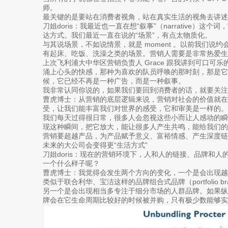
师。
最关键的是要站在消费者视角，站在真实生活的视角去讲述
刀姐doris：我最近也一直在想“叙事”（narrative）
达方式。我们最近一直在说的“场景”，有点太物质化。
与其说场景，不如说情景，就是 moment 。以前我们说
有起床、吃饭、洗澡之类的场景。营销人需要是非常热爱生
上次飞利浦大中华区营销负责人 Grace 跟我讲到可口可乐
涌上心头的快感，那种为喜欢的队员呼唤的那时刻，那是它的 
候，它已经不再是一种广告，而是一种叙事。
我非常认同你说的，如果我们要回到消费者的话，就要关注
曹虎博士：从营销的底层逻辑来说，营销对社会的价值就
受，让我们能丰富我们对世界的感受，它和审美是一样的。
我们每天过得很日常，很多人会忽视这些小而让人感动的
现这种瞬间，把它放大，能让很多人产生共鸣，能给我们的
营销要超越产品，为产品赋予意义、富裕情感、产生深度链
未来的大公司会变得更“生活方式”
刀姐doris：现在的营销环境下，人和人的链接、品牌和
一个什么样子呢？
曹虎博士：我觉得会发生两个方向的变化，一个是会出现
类似于联合利华、宝洁这样的品牌组合式品牌（portfolio bran
另一个是会出现相当多专注于细分市场的人群品牌。如果
牌会在它生命周期比较好的时候被并购，只有极少数能够实