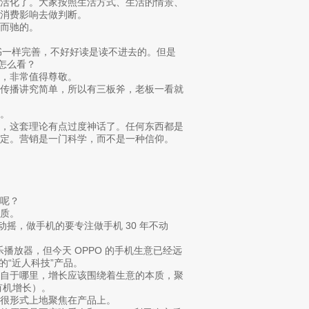
生活化了。大家按照生活方式、生活的情景、
消费影响去做判断。
而驰的。
科书一样完善，不好好读是读不进去的。但是
怎么看？
，非常值得尊敬。
中传播讲究简单，所以有三板斧，老板一看就
。
的，这套理论有点过度神话了。任何东西都是
定。营销是一门科学，而不是一种信仰。
呢？
质。
动摇，做手机的要专注做手机 30 年不动
乐播放器，但今天 OPPO 的手机生意已经远
的“近人科技”产品。
来自于哪里，增长应该围绕着生意的本质，聚
（有机增长）。
很形式上地聚焦在产品上。