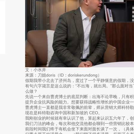
文：小水井
来源：刀姐doris（ID：doriskerundong）
假期我带小北去了济州岛，度过了一个平静惬意的假期，没
有句六字箴言是这么说的：“不出海，就出局。”那么面对
么做？
先说一个来自曹虎博士的底层判断：出海不论早晚，只有
提升企业抗风险的能力。想要获得战略性增长的中国企业一
曹虎博士一直都是我非常敬佩的前辈，师从营销大师科特
现在是科特勒咨询中国和新加坡的 CEO。
我刚创业的时候就有幸认识了他，算起来认识五六年了，
我们刀法的峰会，每次和他交流他都会聊到一些营销比较本
前段时间我们终于有机会坐下来面对面长谈了一次，（具体