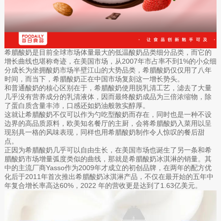
希腊酸奶是目前全球市场体量最大的低温酸奶品类细分品类，而它的
增长曲线也堪称奇迹，在美国市场，从2007年市占率不到1%的小众细
分成长为坐拥酸奶市场半壁江山的大势品类，希腊酸奶仅仅用了八年
时间，而当下，希腊酸奶正在中国市场复刻这一增长势头。
和普通酸奶的核心区别在于，希腊酸奶使用脱乳清工艺，滤去了大量
几乎没有营养成分的乳清液体，因而最终酸奶成品为三倍浓缩物，除
了蛋白质含量丰沛，口感还如奶油般敦实醇厚。
这就让希腊酸奶不仅可以作为勺吃型酸奶而存在，同时也是一种不设
边界的高品质原料，欧美知名餐厅的主厨，会将希腊酸奶入菜用以呈
现别具一格的风味表现，同样也用希腊酸奶制作令人惊叹的餐后甜
点。
正因为希腊酸奶几乎可以自由生长‌，在美国市场也诞生了另一条和希
腊酸奶市场增量弧度类似的曲线，那就是希腊酸奶冰淇淋的销量。其
中的主流厂商Yasso作为2009年才成立的初创品牌，在两年的配方优
化后于2011年首次推出希腊酸奶冰淇淋产品，不仅在最开始的五年中
年复合增长率高达60%，2022 年的营收更是达到了1.63亿美元。