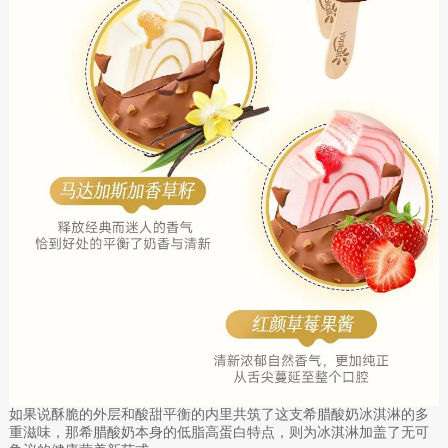
如果说酥脆的外层和酸甜平衡的内里共筑了这支希腊酸奶冰淇淋的多
重滋味，那希腊酸奶本身的低脂高蛋白特点，则为冰淇淋加盖了无可