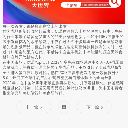
每一次首发，都是真正意义上的出发
作为乳品创新领域的领军者，优诺在跨越六十年的发展历程中，先后
为行业带来了诸多意义重大的品类及概念创新，比如于1967年推出的
装于倒置杯内的水果酸奶，不仅在过去五十多年里一直是全球酸奶市
场的现象级产品，也在传承纯净配方理念与新鲜原料原则的同时，经
过口味阐发与配方迭代，不断将来自生牛乳的丰沛能量与源自天然食
材的自然元气封装入杯。
在中国市场，优诺Yoplait于2017年率先在优丝系列中引入4.0+乳蛋白
含量概念，并将这一理念拓展至牛乳产品，不仅引领了冷藏乳品货架
全面进入蛋白质计数时代，也在2023年夏季再次将这一数值拔升为
5.0，开启了冷藏牛乳产品在营养密度与口感体验上的全面升阶。
2025年，在中国冰淇淋市场正摒弃同质化，并朝着健康化、体验感等
维度进化的时刻，优诺又用高品质的希腊酸奶冰淇淋，为中国消费者
带来健康与美味偕行的美食新旅程。
上一篇
下一篇