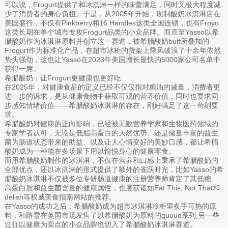
可以说，Frogurt提供了和冰淇淋一样的味蕾满足，同时又极大程度减
少了消费者的身心负担。于是，从2005年开始，现制酸奶冰淇淋店在
美国盛行，不仅有Pinkberry和16 Handles这类全国连锁，也有Froyo
这类长期在单个城市专攻Frogurt品类的小众品牌。而直至Yasso以希
腊酸奶作为冰淇淋原料并创立这一赛道，被希腊酸奶buff所叠加的
Frogurt作为标准化产品，在超市冰柜的货架上乘风破浪了十余年依然
势头强劲，这也让Yasso在2023年美国增长最快的5000家公司名单中
获得一席。
希腊酸奶：让Frogurt更健康也更好吃
在2025年，对健康食品的定义已经不仅仅指对糖油的减量，消费者更
进一步的诉求，是从健康食物中获取可观的营养价值，同时也要求同
步感知情绪价值——希腊酸奶冰淇淋的存在，刚好满足了这一苛刻要
求。
希腊酸奶对健康的正向影响，已经被无数营养学家和生物医药领域的
专家学者认可，无论是低脂高蛋白的天然优势、还是储量丰富的益生
菌为肠道状态带来的助益、以及让人心情变好的美妙口感，都让希腊
酸奶成为一种能在多场景下用以愉悦身心的健康零食。
而用希腊酸奶制作的冰淇淋，不仅在营养和口感上秉承了希腊酸奶的
全部优点，还以冰淇淋的形式提供了额外的雀跃时光，比如Yasso的希
腊酸奶冰淇淋不仅被多位专研肠道健康的注册营养师肯定了其低糖、
高蛋白质和益生菌含量的健康属性，也屡获诸如Eat This, Not That和
delish等权威美食指南网站的推荐。
在Yasso的成功之后，希腊酸奶成为超市冰淇淋冷柜里炙手可热的原
料，和路雪在英国市场发售了以希腊酸奶为原料的guuud系列,另一些
过往以健康为卖点的小众品牌也切入了希腊酸奶冰淇淋赛道。