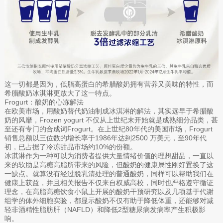
这一切都是因为，低脂高蛋白的希腊酸奶拥有营养又美味的特性，而
希腊酸奶冰淇淋更放大了这一特点。
Frogurt：酸奶的心冻解法
在欧美市场，用酸奶替代奶油制成冰淇淋的解法，其实远早于希腊酸
奶的风靡，Frozen yogurt 不仅从上世纪末开始就是成熟细分品类，甚
至还有专门的合成词Frogurt。在上世纪80年代的美国市场，Frogurt
销售总额以三位数的增长率于1986年达到2500 万美元，至90年代
初，已占据了冷冻甜品市场约10%的份额。
冰淇淋作为一种可以为消费者提供大量情绪价值的理想甜品，一直以
来的软肋是高糖高脂所带来的风险，但酸奶的健康属性刚好置换了这
一缺点。就算没有经过脱乳清处理的普通酸奶，同样可以帮助我们在
健康上获益，并且相关报告不仅来自权威高校，同时也严格遵守循证
理念，在高脂高糖饮食小鼠上开展的酸奶干预研究以及几项基于代谢
组学的体外细胞实验，都显示酸奶不仅有助于降低体重，还能够对减
轻非酒精性脂肪肝（NAFLD）和降低2型糖尿病发病率产生积极影
响。