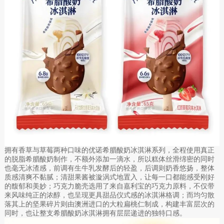
拥有香草与草莓两种口味的优诺希腊酸奶冰淇淋系列，全程使用真正
的脱脂希腊酸奶制作，不额外添加一滴水，所以糕体丝滑绵密的同时
也毫无冰渣感，前调有生牛乳发酵后的轻盈，后调则奶香悠扬，整体
质感清爽不黏腻；清甜果酱被漩涡式地置入，让每一口都能感受刚好
的馥郁和美妙；巧克力脆壳选用了来自嘉利宝的巧克力原料，不仅带
来风味纯正的浓醇，也呈现更具甜品仪式感的冰淇淋格调；而均匀散
落其上的坚果碎片则由澳洲进口的大粒扁桃仁制成，构建丰富层次的
同时，也让整支希腊酸奶冰淇淋拥有层层递进的独特口感。