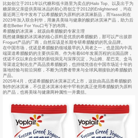
比如创立于2011年以代糖和低卡路里为卖点的Halo Top、以及出于为
糖尿病父亲提供美味冰品的初心而创立于2012的Enlightened ，均在
最近两三年中发布了以希腊酸奶为原料的冰淇淋新品，而Yasso则在
2023年加入联合利华，用兼具美味与健康的酸奶冰淇淋产品，助力后
者在Better For You口号下的布阵。
希腊酸奶冰淇淋，就该由希腊酸奶专家主理
既然健康酸奶冰淇淋的核心原料是优质的希腊酸奶，那可以产出拔群
Frogurt产品的厂商，自然应该是长期专研希腊酸奶的乳业品牌。
在中国市场，优诺是希腊酸奶领域最早的入局者之一，也是国内中高
端渠道希腊酸奶的主要供应商。作为有着60年发展历程的法国品牌，
优诺不仅以来自全球的新锐洞见与深厚沉淀，为山姆、星巴克、盒马
等渠道定制化生产高品质希腊酸奶，也持续凭借在中国市场近十年的
落地经验与前沿洞察，不断为消费者带来与全球风潮接轨的希腊酸奶
产品。
2025年4月，优诺希腊酸奶冰淇淋正式上市，这款由高品质希腊酸奶
制作的冰淇淋，不仅是冰淇淋冷柜中罕有的真正使用希腊酸奶为原料
的产品，也将美味与健康两种属性一并囊括。