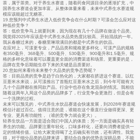
茶，属于茶类。对于养生水赛道，随着药食同源目录的逐渐扩充，中
国养生水赛道会更加丰富。从整体体量来看，未来中式养生水赛道规
模应该能超过无糖茶。
19.您预判中式养生水进入低价竞争会在什么时期？可漾会怎么应对这
种低价竞争？
答：低价竞争马上就要到来，因为现在有几十个品牌在做这个品类。
我觉得2025年应该是中式养生水品类热度比较高、开始混战的一年。
我从春糖过来的，春糖里琳琅满目的都是中式养生的饮品。
在应对上，可漾更专业，产品品类和规格更多样化，可漾产品的规格
有350毫升、368毫升、500毫升、530毫升、900毫升和1.5毫升。规
格的多样化意味着可以覆盖更全面的消费渠道和场景。更重要的是，
品牌在竞争后期能生存下来的关键是品质要好。
20.您如何来看待未来整个大品类的竞争态势呢？
答：目前品类的竞争是趋于白热化的，大家都在挤进这个赛道。以红
豆薏米水来说，从可漾推出了首瓶红豆薏米水之后，到今年可能有大
几十个品牌都在推同款产品。行业中也存在鱼龙混杂的情况。我相信
随着这两年入局这个品类的品牌多了，行业竞争会更激烈，但是会有
一个洗牌的过程。
未来可以预见的，中式养生水饮品赛道会快速发展，到2028年赛道规
模估计超过百亿。值得注意的是，谁能在这个垂直行业做得更深、更
专业、更具有功能性，（谁的竞争力就会更大）。
轻养生饮品一方面是适合我们中国人的体质；另一方面是确实具有轻
养生的功能。品牌要注重年轻化，口味多样化，还要向消费者提供一
定的情绪价值。让给大家觉得喝了之后确实有功效，还有调性。我觉
得，对于细分品类的品牌来讲，要结合自身的优势去深耕品类，不能