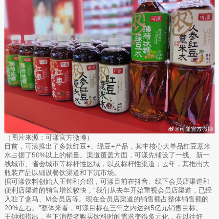
（图片来源：可漾官方微博）
目前，可漾推出了多款红豆+、绿豆+产品，其中核心大单品红豆薏米
水占据了50%以上的销量。渠道覆盖方面，可漾先铺设了一线、新一
线城市、省会城市等标杆性区域，以及标杆性渠道；去年，其推出大
瓶装产品以铺设餐饮渠道和下沉市场。
据可漾饮料创始人王钟和介绍，可漾目前在抖音、线下会员店渠道和
便利店渠道的销售增长较快，“我们从去年开始重视会员店渠道，已经
入驻了盒马、M会员店等。现在会员店渠道的销售额占整体销售额的
20%左右。”整体来看，可漾目标在三年之内达到5亿元销售目标。
王钟和指出，当下消费者购买饮料时的需求变得多元化，在以往好