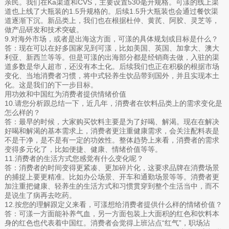
亲民。我们在Ka渠道和CVS，主要设置530毫升规格。可漾的线上渠
道也上线了大瓶装的1.5升规格的。后续1.5升大瓶装也会通过餐饮渠
道逐渐下沉。新品类上，我们也在根据杜仲、黄芪、阿胶、灵芝等，
做产品研发和技术突破。
9.对海外市场，或者是出海这方面，可漾的具体规划或目标是什么？
答：现在可以在好多国家见到可漾，比如美国、英国、加拿大、澳大
利亚、新西兰等等。但是可漾的出海部分都是经销商去做，入驻的渠
道多数是华人超市，还没有本土化。后续我们也正在积极的根据市场
变化、当地消费者习惯，将中式轻养生饮品带到国外，并且实现本土
化。这是我们的下一步目标。
用功效和中国红为消费者提供情绪价值
10.请您分析跟总结一下，近几年，消费者在饮料品类上的需求变化是
怎么样的？
答：最早的时候，大家购买饮料主要是为了好喝、解渴。现在在解决
好喝和解渴的基本需求上，消费者更注重健康需求，会关注配料表是
不是干净，是不是有一定的功效性。整体趋势上来看，消费者的需求
变得多元化了，比如便捷、健康、情绪价值等等。
11.消费者的生活方式您感觉有什么变化呢？
答：消费者的时间变得更紧凑、更加碎片化，这要求品牌在消费场景
的捕捉上要更精准。比如办公场景、开车和通勤场景等等。消费者更
加注重把健康、轻养生的生活方式和习惯贯穿到整个生活当中，而不
是说生了病再去吃药。
12.按您的理解跟定义来看，可漾想给消费者提供什么样的情绪价值？
答：可漾一方面能补养气血，另一方面包装上大面积的红色和饮料本
身的红色也代表着中国红。消费者会觉得上班沾点“红气”，职场沾