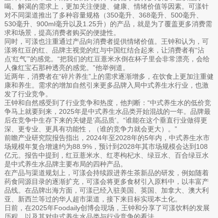
喝、解渴的需求上，更加关注便捷、健康、情绪价值等因素。可漾针
对不同渠道推出了多种容量规格（350毫升、368毫升、500毫升、
530毫升、900ml毫升以及1.25升）的产品，就是为了覆盖更多消费需
求和场景，提高消费者购买的便捷性。
同时，可漾也注重通过产品向消费者提供情绪价值。王钟和认为，可
漾将红豆的红、品牌主视觉的红与中国红结合起来，让消费者有“沾
点‘红气’”的感觉。“把我们的红豆薏米水倒在杯子里会非常漂亮，会给
人像红宝石那种透亮的感觉。”他举例道。
近两年，消费者在“碎片养生”上的需求逐渐增多，在饮食上更加注重健
康和养生。需求的增加自然引来更多品牌入局中式养生水行业，也激
发了行业竞争。
王钟和自然感受到了行业竞争和热度，他判断：“中式养生水的低价竞
争马上就要到来，2025年是中式养生水品类开始混战的一年。品牌最
后在竞争中生存下来的关键是‘高品质’。“谁能在这个垂直行业做得更
深、更专业、更具有功能性，（谁的竞争力就会更大）。”
前瞻产业研究院报告指出，2024年至2028年的5年内，中式养生水市
场规模年复合增速约为88.9%，预计到2028年其市场规模会达到108
亿元。报告中提到，红豆薏米水、红枣枸杞水、绿豆水、百合绿豆水
是中式养生水品牌主要布局的四种产品。
在产品与渠道规划上，可漾会持续跟进养生茶新品的研发，例如随着
药食同源目录的逐渐扩充，可漾会将更多食材引入原料中，以丰富产
品线。在品牌出海方面，可漾已经入驻美国、英国、加拿大、澳大利
亚、新西兰等过的华人超市渠道，接下来目标实现本土化。
日前，在2025年Foodaily创博会现场，王钟和分享了可漾饮料的发展
历程，以及其对中式养生水品类与行业竞争的看法。