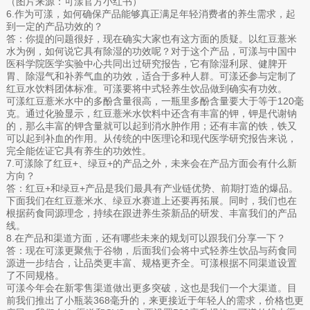
（图片来源：可漾官方小红书）
6.作为可漾，如何确保产品能够真正满足年轻消费者的养生需求，起
到一定的产品功效的？
答：你提的问题很好，现在确实大家也有这方面的质疑。以红豆薏米
水为例，如何说它具有除湿的功效呢？对于这个产品，可漾与中国中
医科学院医学实验中心共同出过研究报告，它有除湿利尿、健脾开
胃、除湿气和补养气血的功效，适合于多种人群。可漾还参与定制了
红豆水饮料团体标准。可漾要将中式轻养生饮品做到确实有功效。
可漾红豆薏米水中的多酚含量很高，一瓶里多酚含量要大于等于120毫
克。通过化验显示，红豆薏米水饮料中还含有丰富的钾，钾是代谢钠
的，那么丰富的钾含量就可以起到消水肿作用；还有丰富的铁，铁又
可以起到补血的作用。从传统的中医理论和现代医学研究报告来说，
完全能佐证它具有养生的功效性。
7.可漾除了红豆+、绿豆+的产品之外，未来会在产品方面会有什么新
方向？
答：红豆+和绿豆+产品是我们最具有产业链优势、前期打造的爆品。
下面我们在红豆薏米水、绿豆水赛道上还要再拓展。同时，我们也在
根据药食同源理念，持续在跟进养生茶新品的研发、丰富我们的产品
线。
8.在产品和渠道方面，还有哪些未来的规划可以跟我们分享一下？
答：现在可漾更聚焦于谷物，后面我们会将中式轻养生饮品与药食同
源进一步结合，让品类更丰富、规格更齐全。可漾根据不同渠道设置
了不同规格。
可漾今年会在新零售渠道做出更多突破，这也是我们一个大渠道。目
前我们推出了小瓶装368毫升的，来更接近于年轻人的需求，价格也更