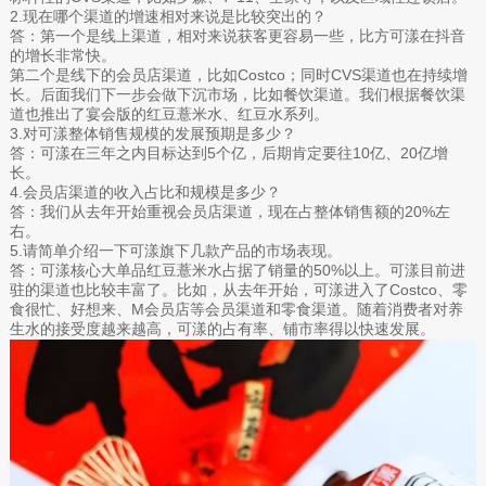
2.现在哪个渠道的增速相对来说是比较突出的？
答：第一个是线上渠道，相对来说获客更容易一些，比方可漾在抖音
的增长非常快。
第二个是线下的会员店渠道，比如Costco；同时CVS渠道也在持续增
长。后面我们下一步会做下沉市场，比如餐饮渠道。我们根据餐饮渠
道也推出了宴会版的红豆薏米水、红豆水系列。
3.对可漾整体销售规模的发展预期是多少？
答：可漾在三年之内目标达到5个亿，后期肯定要往10亿、20亿增
长。
4.会员店渠道的收入占比和规模是多少？
答：我们从去年开始重视会员店渠道，现在占整体销售额的20%左
右。
5.请简单介绍一下可漾旗下几款产品的市场表现。
答：可漾核心大单品红豆薏米水占据了销量的50%以上。可漾目前进
驻的渠道也比较丰富了。比如，从去年开始，可漾进入了Costco、零
食很忙、好想来、M会员店等会员渠道和零食渠道。随着消费者对养
生水的接受度越来越高，可漾的占有率、铺市率得以快速发展。