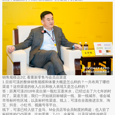
销售规模达2亿 看重新零售与会员店渠道
1.目前可漾的整体销售规模和体量大概是怎么样的？一共布局了哪些
渠道？这些渠道的收入占比和收入表现又是怎么样的？
答：距离可漾2018年卖出第一瓶红豆薏米水，已经过去了六七年的时
间了。渠道方面，我们一开始就目标铺设一线、新一线城市、省会城
市等标杆性区域，以及标杆性渠道。线上，可漾在全面推进京东、淘
宝、抖音、小红书、视频号等平台。
线下，可漾已经入驻了盒马、M会员店等会员制度的商超；也入驻了
标杆性的CVS渠道，比如罗森、7-11、全家等，以及区域性连锁店。