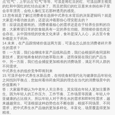
点“红气”，上学沾点“红气”等等。可漾是将红豆的红、可漾品牌主视觉
的红和中国红的红结合起来了。而且把我们的红豆薏米水倒在杯子里
会非常漂亮，会给人像红宝石那种透亮的感觉。
13.您有就是了解过消费者在选择中式养生水背后的决策逻辑吗？就是
大家是冲着功效去的，还是说冲着那份心理安慰去的？
答：应该说是都有的。消费者最核心的需求还是在于轻养生饮料的功
效，大家希望日常的饮食能具有一定的养生功能。而情绪价值也肯定
会存在。从中国传统的饮食文化来讲，食补是深入人心，从古至今食
补都是大于药补。
14.未来，在产品跟情绪价值这两方面，可漾会怎么抓住消费者碎片养
生的需求？
答：一方面，我们会继续丰富产品线和品类，我们会根据药食同源和
新技术，更好地将食材的功效萃取出来，进而保留在我们的产品当
中。另一方面，我们也会捕捉更加精准的消费场景，满足不同人群的
不同需求。
中式养生水的低价竞争即将到来
15.可漾开创中式养生水新品类，在传统食材现代化与健康饮品年轻化
之间找到平衡点，您如何看待药食同源的理念在当代的消费场景中的
价值重构？
答：大家最早都认为中老年人关注养生，其实现在年轻人更加注重养
生。因为年轻人的工作压力、工作节奏、工作场景等因素，年轻人中
亚健康的占比很大。所以年轻人对于养生水的需求和即时性需求，越
来越越突出。可漾根据这种趋势也在不断创新，根据不同场景、不同
需求，把中式养生水产品做的更加多样化、丰富化，场景覆盖得更加
精准。