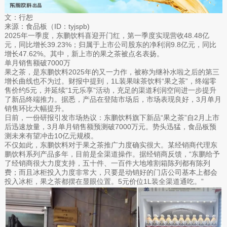
文：行恕
来源：食品板（ID：tyjspb)
2025年一季度，东鹏饮料喜迎开门红，第一季度实现营收48.48亿
元，同比增长39.23%；归属于上市公司股东的净利润9.8亿元，同比
增长47.62%。其中，新上市的果之茶被点名表扬。
单月销售额破7000万
果之茶，是东鹏饮料2025年的又一力作，被称为继补水啦之后的第三
增长曲线也不为过。财报中提到，1L装果味茶饮料“果之茶”，终端零
售价约5元，并延续“1元乐享”活动，充足的渠道利润空间进一步提升
了新品终端推力。据悉，产品在登陆市场后，市场表现良好，3月单月
销售环比大幅提升。
日前，一份研报引发市场热议：东鹏饮料旗下新品“果之茶”自2月上市
后迅速放量，3月单月销售额预测破7000万元。势头迅猛，食品板预
测未来有望冲击10亿元规模。
不仅如此，东鹏饮料对于果之茶推广力度确实很大。某经销商代理东
鹏饮料系列产品多年，目前是全渠道操作。据经销商反馈，“东鹏给予
了经销商很大力度支持，五十件、一百件大地堆割箱陈列都有陈列
费；而且冰柜投入力度非常大，只要是动销好的门店公司基本上都会
投入冰柜，果之茶都摆在显眼位置。5元价位1L装全渠道通吃。”