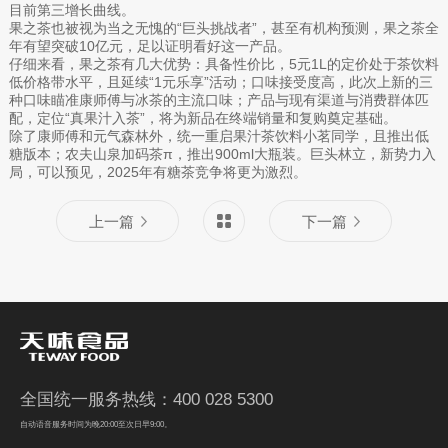
目前第三增长曲线。
果之茶也被视为当之无愧的“巨头挑战者”，甚至有机构预测，果之茶全
年有望突破10亿元，足以证明看好这一产品。
仔细来看，果之茶有几大优势：具备性价比，5元1L的定价处于茶饮料
低价格带水平，且延续“1元乐享”活动；口味接受度高，此次上新的三
种口味瞄准康师傅与冰茶的主流口味；产品与现有渠道与消费群体匹
配，定位“真果汁入茶”，将为新品在终端销量和复购奠定基础。
除了康师傅和元气森林外，统一重启果汁茶饮料小茗同学，且推出低
糖版本；农夫山泉加码茶π，推出900ml大瓶装。巨头林立，新势力入
局，可以预见，2025年有糖茶竞争将更为激烈。
上一篇
下一篇
全国统一服务热线：400 028 5300
自动语音服务时间为晚20:00至次日早9:00。