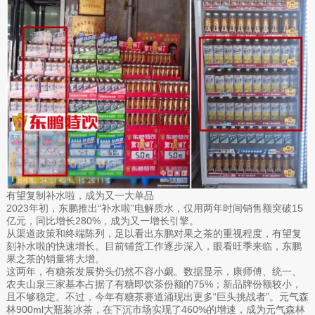
有望复制补水啦，成为又一大单品
2023年初，东鹏推出“补水啦”电解质水，仅用两年时间销售额突破15
亿元，同比增长280%，成为又一增长引擎。
从渠道政策和终端陈列，足以看出东鹏对果之茶的重视程度，有望复
刻补水啦的快速增长。目前铺货工作逐步深入，眼看旺季来临，东鹏
果之茶的销量将大增。
这两年，有糖茶发展势头仍然不容小觑。数据显示，康师傅、统一、
农夫山泉三家基本占据了有糖即饮茶份额的75%；新品牌份额较小，
且不够稳定。不过，今年有糖茶赛道涌现出更多“巨头挑战者”。元气森
林900ml大瓶装冰茶，在下沉市场实现了460%的增速，成为元气森林