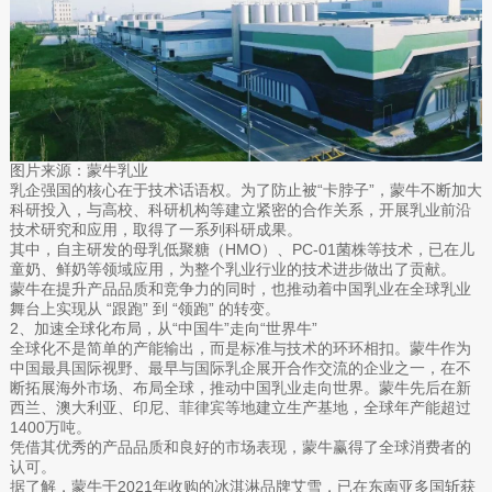
图片来源：蒙牛乳业
乳企强国的核心在于技术话语权。为了防止被“卡脖子”，蒙牛不断加大
科研投入，与高校、科研机构等建立紧密的合作关系，开展乳业前沿
技术研究和应用，取得了一系列科研成果。
其中，自主研发的母乳低聚糖（HMO）、PC-01菌株等技术，已在儿
童奶、鲜奶等领域应用，为整个乳业行业的技术进步做出了贡献。
蒙牛在提升产品品质和竞争力的同时，也推动着中国乳业在全球乳业
舞台上实现从 “跟跑” 到 “领跑” 的转变。
2、加速全球化布局，从“中国牛”走向“世界牛”
全球化不是简单的产能输出，而是标准与技术的环环相扣。蒙牛作为
中国最具国际视野、最早与国际乳企展开合作交流的企业之一，在不
断拓展海外市场、布局全球，推动中国乳业走向世界。蒙牛先后在新
西兰、澳大利亚、印尼、菲律宾等地建立生产基地，全球年产能超过
1400万吨。
凭借其优秀的产品品质和良好的市场表现，蒙牛赢得了全球消费者的
认可。
据了解，蒙牛于2021年收购的冰淇淋品牌艾雪，已在东南亚多国斩获