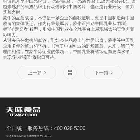
时值第九个中国品牌日，“品牌强国”、“品质兴国”已成为社会共识。当
越来越多的民族品牌用行动镌刻出中国名片，也正是行业升级、国力
蒸蒸之时。
蒙牛的品质战役，不仅是一场企业的自我证明，更是中国制造向中国
质造的集体跃迁。作为行业领军者，蒙牛正推动中国乳业从“跟随
者”向“定义者”转型，引领中国乳业在全球舞台上展现强大的竞争力和
影响力。
从过去信任危机的低谷，到如今在品质上与世界比肩，蒙牛等中国乳
企用多年的努力和坚持，书写了中国乳业的辉煌篇章。未来，我们有
理由相信，在蒙牛等企业的带领下，中国乳业将继续迈向更高水平，
实现“乳业强国”将指日可待。
上一篇
下一篇
全国统一服务热线：400 028 5300
自动语音服务时间为晚20:00至次日早9:00。