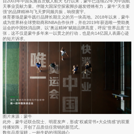
自2003年中国实施首次载人航天飞行以来，蒙牛已连续22年为中国航
天事业贡献力量。伴随大国深空探索脚步越发铿锵有力，蒙牛“天生要
强”的品牌精神与飞天梦同频共振，响彻寰宇。
体育赛场是蒙牛践行品牌长期主义的另一块高地。2018年以来，蒙牛
成为世界杯全球赞助商和NBA合作伙伴，并在2019年获选唯一赞助奥
运会的中国快消品牌。以“奥运精神”赋能品牌高度，呼应“世界品质”主
张，这不仅是蒙牛多年来一以贯之的行动，也是向14亿国人表露心迹
的短片诉求。
图片来源：蒙牛
此外，蒙牛还联合院士、明星发声，形成“权威背书+大众情感”的双重
传播矩阵，开创了品质信任营销的新范式。
数年品质深耕，一杯牛奶的强国雄心