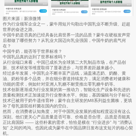
图片来源：新浪微博
作为行业领军企业之一，蒙牛用短片勾勒出中国乳业不断升级、赶超
世界的奋进之路。
中国牛奶是否真的已经具备比肩世界一流的品质？蒙牛在硬核发声背
后都做了哪些努力？从乳业大国迈向乳业强国，中国牛奶的底气何
在？
中国牛奶，能否等于世界标准？
中国乳品真的达到了世界标准吗？
从行业端口来看，中国已成长为全球第二大乳制品市场，在产品创
新、技术研发等维度取得了显著进步，与世界差距越来越小。
经过多年发展，中国乳企不断丰富产品线，涵盖液态奶、奶酪、黄
油、奶粉等多个品类，并在细分赛道持续发力，满足消费者对健康和
功能的需求，例如针对亚洲人乳糖不耐受推出零乳糖牛奶等。
技术创新逐渐成为行业发展的第一推动力，智能化生产设备和先进的
质量检测技术正加速提升行业整体水平。例如，基因编辑与分子标记
技术已被用于奶牛遗传育种；蒙牛自主研发的M8系列益生菌株，更填
补了母乳源双歧杆菌在国内的空白。
然而，在消费者认知角度，对于中国乳业发展的感知程度远没有这么
深刻。他们更关心产品质量是否可靠、价格是否合理、品质是否能真
正比肩国际 —— 这些朴素的需求，恰恰是横在 “行业进步” 与 “消费认
知” 之间的鸿沟。也因此成为蒙牛在中国品牌日发布这支短片的核心契
机。