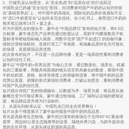
1、打破乳业认知壁垒，从“安全焦虑”到“品质自信”的行业跃迁
中国乳业已跨越“安全信任”阶段，但消费者对国产牛奶的认知仍停留
在“基础营养品”上，对中国牛奶高端化、国际化的品质价值感知不足，
对“进口牛奶更安全”认知尚未完全扭转。在小红书上，推荐进口牛奶的
相关笔记就有14万＋篇之多。
作为中国乳业的领头羊，蒙牛在“中国品牌日”发布的短片里，将6.5亿
次检测，蒙牛液态乳产品率先通过欧盟认证，原奶平均菌落数高于欧
盟标准等硬核指标融入画面，用数字击穿“国产不如进口”的刻板印象；
借助沙漠牧场航拍，首座灯塔工厂等画面，将抽象品质转化为可视化
的场景，直观展现品质优势。
此次发布的短片，不仅是一次品牌传播，更是一场系统性重构消费者
认知的信任工程。
蒙牛以“中国牛奶=世界品质”为核心主张，通过数据化、场景化、权威
化的三重叙事，用极具画面感的镜头语言和具象化的数据，展现中国
牛奶在奶源、质检、标准等维度上的突破和进展，将中国牛奶的品质
优势以直观、易懂的形式展现给消费者，打破认知壁垒，重构消费者
对国产乳品的信任度。
短片跳出传统广告的情感煽动，以数据为矛、场景为盾，将品质从抽
象概念变为可验证事实。蒙牛通过牧场端、工厂端和认证端的硬核证
据，将品牌品质升维为行业标杆。
2、从源头到标准认证，中国乳业已经走在世界舞台！
短片从多个维度展示了蒙牛如何锻造中国牛奶的高品质。
首先是高标准生态牧场。蒙牛的沙漠有机牧场位于北纬40°41′黄金维
度带，周边80公里生态隔离带的设置，隔绝外界污染，为奶牛提供优
质的生长环境，从源头保证奶源的高品质。