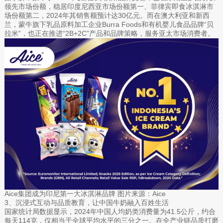
领先市场份额，稳居印度尼西亚市场份额第一、菲律宾即食冰淇淋市
场份额第二，2024年其销售额预计达30亿元。而在澳大利亚和新西
兰，蒙牛旗下乳品原料加工企业Burra Foods和有机婴儿食品品牌“贝
拉米”，也正在推进“2B+2C”产品和品牌策略，服务亚太市场消费者。
Aice集团成为印尼第一大冰淇淋品牌 图片来源：Aice
3、沉浸式互动与品质教育，让中国牛奶融入百姓生活
国家统计局数据显示，2024年中国人均奶类消费量为41.5公斤，约合
每天114克，仅相当于全球平均水平的三分之一。在全产业链品质打磨