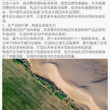
过去十余年，新消费浪潮向纵深奔涌，国货品牌加速崛起。作为高频
消费的民生领域，乳品行业肩负着振兴国牌，促进全民健康的新使
命，而中国乳业也在加速“从乳业大国迈向乳业强国”。
蒙牛此次借短片发声，正是其多年来品质打磨和全球化布局的浓缩呈
现。
1、全产业链打磨，构筑品质硬实力
奶源是液态奶产业的基础，其质量和供应稳定性直接影响产品品质和
市场供应，行业内常说“好牛奶是种出来的”。
为此，蒙牛在乌兰布和沙漠，用十余年时间进行了一场有机革命。通
过种下9800万棵沙生植物，打造80公里生态隔离带，蒙牛建成了全球
最大的沙漠有机牧场，打造出具有全球示范效应的有机奶源。
牧场不仅为奶牛提供了优质的生长环境，也为当地生态环境的改善做
出了积极贡献，实现经济效益与生态效益的双赢。