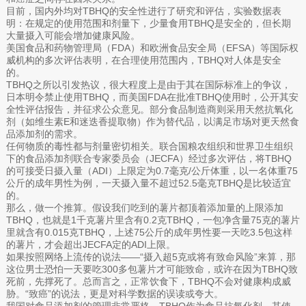
目前，国内外均对TBHQ的安全性进行了研究和评估，实验数据表
明：在规定的使用范围和剂量下，少量食用TBHQ是安全的，但长期
大量摄入可能会增加健康风险。
美国食品和药物管理局（FDA）和欧洲食品安全局（EFSA）等国际权
威机构的多次评估表明，在合理使用范围内，TBHQ对人体是安全
的。
TBHQ之所以引发热议，很大程度上是由于其在国际标准上的争议，
日本明令禁止使用TBHQ，而美国FDA在批准TBHQ使用时，公开其安
全性评估报告，并征求公众意见。部分食品制造商则采用天然抗氧化
剂（如维生素E和迷迭香提取物）作为替代品，以满足市场对更天然食
品添加剂的需求。
任何物质的毒性都与剂量密切相关。联合国粮农组织和世界卫生组织
下的食品添加剂联合专家委员会（JECFA）经过多次评估，将TBHQ
的可接受日摄入量（ADI）上限定为0.7毫克/公斤体重，以一名体重75
公斤的成年男性为例，一天摄入量不超过52.5毫克TBHQ是比较适宜
的。
那么，做一个推算。假设我们吃到的薯片都顶着添加量的上限添加
TBHQ，也就是1千克薯片里含有0.2克TBHQ，一包净含量75克的薯片
里就含有0.015克TBHQ，上述75公斤的成年男性要一天吃3.5包这样
的薯片，才会超出JECFA定的ADI上限。
如果按照网络上流传的说法——“摄入超5克或将有致命风险”来算，那
这位男士恐怕一天要吃300多包薯片才可能致命，或许在因为TBHQ致
死前，先撑死了。总而言之，正常饮食下，TBHQ不会对健康构成威
胁。“致癌”的说法，更是对科学数据的误读或夸大。