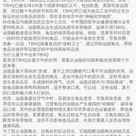
TBHQ已被全球100多个国家和地区认可，包括欧盟、美国等发达国
家。经过数十年的研究和应用，TBHQ早已成为食品工业中经过充分
验证的合法食品添加剂，而非某些传言中的“神秘化学物质”。
科信食品与健康信息交流中心主任、中华预防医学会健康传播分会常
委钟凯表示，油脂氧化会生成自由基等有害物质，如果不用TBHQ，
油脂酸败速度会加快，食品的保质期会缩短。例如，坚果等开封后需
一段时间才能食用完毕的食品，可能会在中途发生变质，导致浪费。
形象一点说，TBHQ就像食品的“保鲜卫士”，通过抑制油脂氧化，帮助
食品在储存和运输过程中保持风味和品质。
为什么薯片中会有TBHQ
要弄清TBHQ在薯片中的作用，需要从油脂的功能和氧化危害两个方
面来看。
油脂是薯片美味的“灵魂”。薯片之所以酥脆可口离不开油脂的作用。油
脂在加热时会发生适度的氧化，还会与食品中的蛋白质、淀粉等成分
发生复杂反应，生成独特的香气。此外，油脂还能作为“风味载体”，帮
助食品吸收香料和调味料，提升整体口感。可以说，没有油脂，薯片
的口感和魅力将大打折扣。
然而，油脂暴露在空气中时，容易发生氧化变质，导致风味变差、营
养流失以及健康威胁。过度氧化的油脂会产生难闻的“哈喇味”，破坏食
品口感，其中的必需脂肪酸和维生素E等营养成分也会被破坏，降低食
品的营养价值。更重要的是，氧化过程会产生自由基、过氧化物以及
醛类等有害物质，这些不仅影响食品品质，长期大量摄入反而会增加
健康风险。
为了防止油脂氧化，抗氧化剂应运而生。它能阻断油脂氧化的链式反