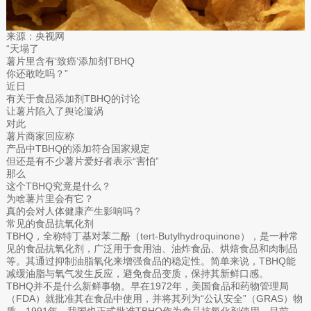
来源：央视网
“天塌了
薯片里含有‘致癌’添加剂TBHQ
你还敢吃吗？”
近日
有关于食品添加剂TBHQ的讨论
让薯片陷入了舆论漩涡
对此
薯片商家回应称
产品中TBHQ的添加符合国家规定
但还是有不少薯片爱好者表示“害怕”
那么
这个TBHQ究竟是什么？
为啥薯片里会有它？
真的会对人体健康产生影响吗？
常见的食品抗氧化剂
TBHQ，全称特丁基对苯二酚（tert-Butylhydroquinone），是一种常
见的食品抗氧化剂，广泛用于食用油、油炸食品、烘焙食品和肉制品
等。其通过抑制油脂氧化来增强食品的稳定性。简单来说，TBHQ能
减缓油脂与氧气发生反应，避免食品变质，保持其新鲜口感。
TBHQ并不是什么新鲜事物。早在1972年，美国食品和药物管理局
（FDA）就批准其在食品中使用，并将其列为“公认安全”（GRAS）物
质。1991年，我国也正式批准TBHQ作为食品抗氧化剂使用。目前，