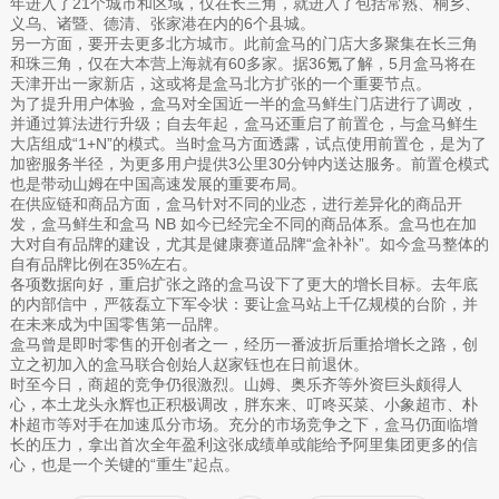
年进入了21个城市和区域，仅在长三角，就进入了包括常熟、桐乡、
义乌、诸暨、德清、张家港在内的6个县城。
另一方面，要开去更多北方城市。此前盒马的门店大多聚集在长三角
和珠三角，仅在大本营上海就有60多家。据36氪了解，5月盒马将在
天津开出一家新店，这或将是盒马北方扩张的一个重要节点。
为了提升用户体验，盒马对全国近一半的盒马鲜生门店进行了调改，
并通过算法进行升级；自去年起，盒马还重启了前置仓，与盒马鲜生
大店组成“1+N”的模式。当时盒马方面透露，试点使用前置仓，是为了
加密服务半径，为更多用户提供3公里30分钟内送达服务。前置仓模式
也是带动山姆在中国高速发展的重要布局。
在供应链和商品方面，盒马针对不同的业态，进行差异化的商品开
发，盒马鲜生和盒马 NB 如今已经完全不同的商品体系。盒马也在加
大对自有品牌的建设，尤其是健康赛道品牌“盒补补”。如今盒马整体的
自有品牌比例在35%左右。
各项数据向好，重启扩张之路的盒马设下了更大的增长目标。去年底
的内部信中，严筱磊立下军令状：要让盒马站上千亿规模的台阶，并
在未来成为中国零售第一品牌。
盒马曾是即时零售的开创者之一，经历一番波折后重拾增长之路，创
立之初加入的盒马联合创始人赵家钰也在日前退休。
时至今日，商超的竞争仍很激烈。山姆、奥乐齐等外资巨头颇得人
心，本土龙头永辉也正积极调改，胖东来、叮咚买菜、小象超市、朴
朴超市等对手在加速瓜分市场。充分的市场竞争之下，盒马仍面临增
长的压力，拿出首次全年盈利这张成绩单或能给予阿里集团更多的信
心，也是一个关键的“重生”起点。