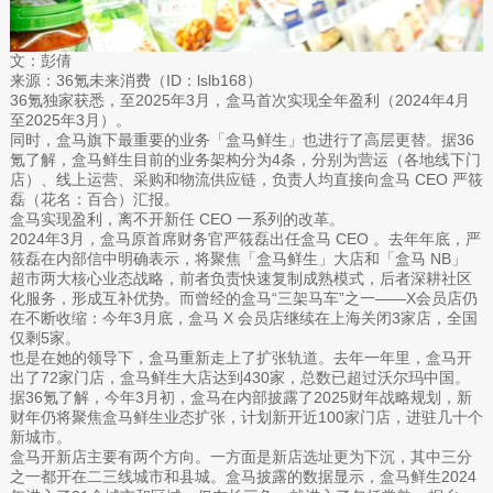
文：彭倩
来源：36氪未来消费（ID：lslb168）
36氪独家获悉，至2025年3月，盒马首次实现全年盈利（2024年4月
至2025年3月）。
同时，盒马旗下最重要的业务「盒马鲜生」也进行了高层更替。据36
氪了解，盒马鲜生目前的业务架构分为4条，分别为营运（各地线下门
店）、线上运营、采购和物流供应链，负责人均直接向盒马 CEO 严筱
磊（花名：百合）汇报。
盒马实现盈利，离不开新任 CEO 一系列的改革。
2024年3月，盒马原首席财务官严筱磊出任盒马 CEO 。去年年底，严
筱磊在内部信中明确表示，将聚焦「盒马鲜生」大店和「盒马 NB」
超市两大核心业态战略，前者负责快速复制成熟模式，后者深耕社区
化服务，形成互补优势。而曾经的盒马“三架马车”之一——X会员店仍
在不断收缩：今年3月底，盒马 X 会员店继续在上海关闭3家店，全国
仅剩5家。
也是在她的领导下，盒马重新走上了扩张轨道。去年一年里，盒马开
出了72家门店，盒马鲜生大店达到430家，总数已超过沃尔玛中国。
据36氪了解，今年3月初，盒马在内部披露了2025财年战略规划，新
财年仍将聚焦盒马鲜生业态扩张，计划新开近100家门店，进驻几十个
新城市。
盒马开新店主要有两个方向。一方面是新店选址更为下沉，其中三分
之一都开在二三线城市和县城。盒马披露的数据显示，盒马鲜生2024