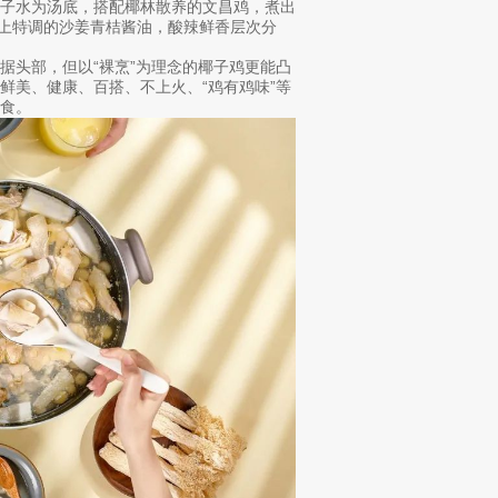
椰子水为汤底，搭配椰林散养的文昌鸡，煮出
上特调的沙姜青桔酱油，酸辣鲜香层次分
据头部，但以“裸烹”为理念的椰子鸡更能凸
鲜美、健康、百搭、不上火、“鸡有鸡味”等
食。