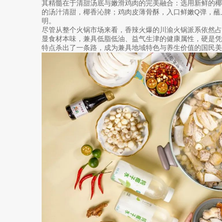
其精髓在于清甜汤底与嫩滑鸡肉的完美融合：选用新鲜的
的汤汁清甜，椰香沁脾；鸡肉皮薄骨酥，入口鲜嫩Q弹，蘸
明。
尽管从整个火锅市场来看，香辣火爆的川渝火锅派系依然占
显食材本味，兼具低脂低油、益气生津的健康属性，硬是凭
特点杀出了一条路，成为兼具地域特色与养生价值的国民美