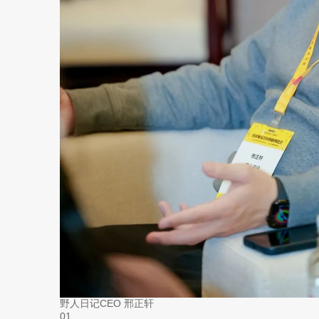
野人日记CEO 邢正轩
01