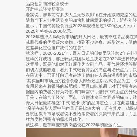
品类创新瞄准轻食饺子
开辟中式轻食新赛道
老实说，屏幕前有多少人是无数次徘徊在开始减肥减脂的边
随着当下人们生活节奏的加快和健康意识的提升，近些年
显示，中国代餐轻食行业2023年规模超过1600亿元人民
2025年将突破2000亿元。
2018年选择入局轻食市场的野人日记，最初靠红薯品类在
减脂代餐的优质碳水食物，找到不少健身、减脂达人，借
过差异化定位推广我们的红薯”。
就这样，2020-2021年，野人日记的创始团队连续2年
这样的好成绩，邢正轩及其团队还是决定在2022年选择转
这背后，既是他们对于红薯作为农副产品，受气候环境等
们切入减脂赛道，看到中式轻食背后的痛点与增长点后，决
在采访中，邢正轩向记者讲述了他们在入局前洞察到的市场
“其实当时市场上的轻食食物大部分还是以西式食品为主，
食用起来有着很强的减肥感，而且口味单调，对于消费者
据国内消费者的行为习惯和口味需求，进行中式面点的升级
于是，在综合了轻食、面点、方便速食三大赛道的痛点，
野人日记最终确立“中式 轻卡 快”的品牌定位，并在此基础
“魔芋在减脂人群中的声量还是比较大的，还有荞麦、鸡胸
要试图教育市场或者说不要给消费者的决策带来负担，而
牌角度将消费者的需求具体化。”
就这样，魔芋燕麦鸡胸肉蒸饺在2023年初应运而生。