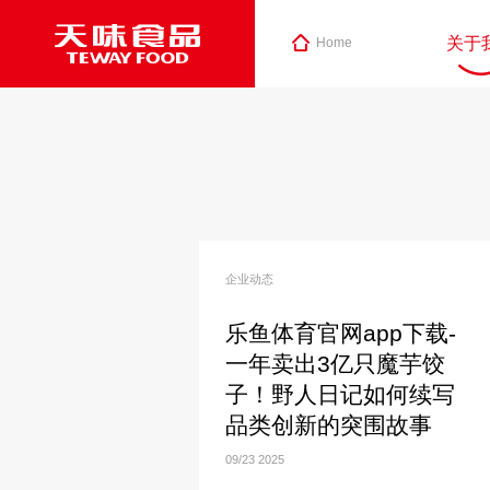
关于
Home
企业动态
乐鱼体育官网app下载-
一年卖出3亿只魔芋饺
子！野人日记如何续写
品类创新的突围故事
09/23
2025