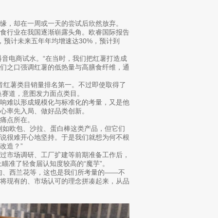
缘，却在一周或一天的尝试后欣然放弃。
轻食行业在我国逐渐崭露头角。欧睿国际报告
币，预计未来五年年均增速达30%，预计到
抖音电商试水。“在当时，我们把红薯打造成
他们之口强调红薯的低热量与高膳食纤维，通
在抖音红薯类目销量排名第一。不过即使取得了
换赛道，意图发力面点类目。
影响难以形成规模化与标准化的考量，又是他
心率先入局、做好品类创新。
痛点所在。
例如欧包、沙拉、蛋白棒这类产品，但它们
来说很难开心地坚持。于是我们就想为何不根
改造？”
经过市场调研、工厂扩建等前期准备工作后，
上瞄准了轻食届认知度较高的“魔芋”。
肉、西兰花等，这也是我们所考量的——不
是将现有的、市场认可的理念拼凑起来，从品