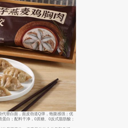
粉代替白面，面皮劲道Q弹，饱腹感强；优
质蛋白；配料干净，0蔗糖、0反式脂肪酸；