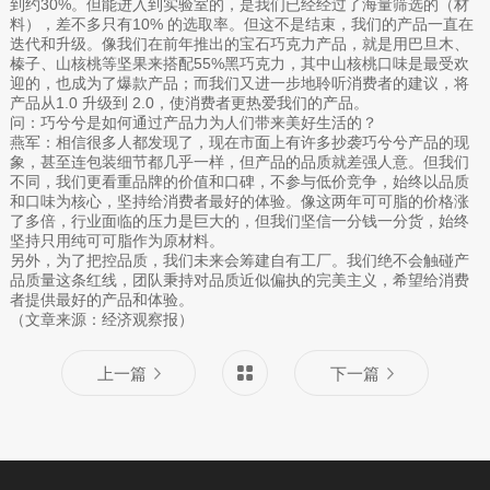
到约30%。但能进入到实验室的，是我们已经经过了海量筛选的（材
料），差不多只有10% 的选取率。但这不是结束，我们的产品一直在
迭代和升级。像我们在前年推出的宝石巧克力产品，就是用巴旦木、
榛子、山核桃等坚果来搭配55%黑巧克力，其中山核桃口味是最受欢
迎的，也成为了爆款产品；而我们又进一步地聆听消费者的建议，将
产品从1.0 升级到 2.0，使消费者更热爱我们的产品。
问：巧兮兮是如何通过产品力为人们带来美好生活的？
燕军：相信很多人都发现了，现在市面上有许多抄袭巧兮兮产品的现
象，甚至连包装细节都几乎一样，但产品的品质就差强人意。但我们
不同，我们更看重品牌的价值和口碑，不参与低价竞争，始终以品质
和口味为核心，坚持给消费者最好的体验。像这两年可可脂的价格涨
了多倍，行业面临的压力是巨大的，但我们坚信一分钱一分货，始终
坚持只用纯可可脂作为原材料。
另外，为了把控品质，我们未来会筹建自有工厂。我们绝不会触碰产
品质量这条红线，团队秉持对品质近似偏执的完美主义，希望给消费
者提供最好的产品和体验。
（文章来源：经济观察报）
上一篇
下一篇