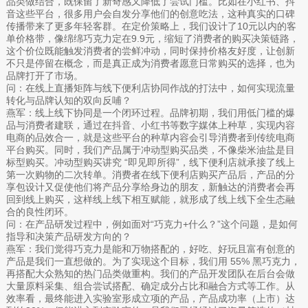
品类做结合，既保留了新奇感又降低了尝试门槛。比如在小红书、抖
音这些平台，很多用户会自发分享他们的创意吃法，这种真实的口碑
传播带来了更多年轻客群。在定价策略上，我们设计了10元以内的客
单价格带，像绵绵巧克力定在9.9元，缩短了消费者的购买决策链路，
这个价位既能触发消费者的尝鲜冲动，同时保持价格友好度，让创新
不只是停留在概念，而是真正成为消费者愿意日常购买的选择，也为
品牌打开了市场。
问：在线上直播矩阵与线下便利店协同作战的打法中，如何实现流量
转化与品牌认知的双向反哺？
燕军：线上线下协同是一个闭环过程。品牌初期，我们用低门槛的爆
品与消费者建联，通过在抖音、小红书等数字媒体上种草，实现内容
电商的品效合一，就是这些平台的种草内容会引导消费者到传统电商
平台购买。同时，我们产品属于冲动型购买品类，不像柴米油盐是目
标型购买。冲动型购买讲究 “即见即所得”，线下便利店就承接了线上
第一次购物的二次转单。消费者在线下便利店购买产品后，产品的分
享包设计又促使他们将产品分享给身边的朋友，新触达的消费者会再
回到线上购买，这样线上线下相互赋能，就形成了线上线下全生态融
合的良性闭环。
问：在产品研发过程中，例如面对“巧克力+什么？”这个问题，是如何
指导和决策产品研发方向的？
燕军：我们觉得巧克力是能和万物搭配的，好吃、好玩且富有创意的
产品是我们一直想做的。为了实现这个目标，我们用 55% 黑巧克力，
再搭配大众熟知的热门品类做重构。我们的产品开发团队在后台会做
大量原料采集、组合尝试搭配、确定成分占比和融合方式等工作。从
效率看，最终能进入实验室形成立项的产品，产品成功率（上市）达