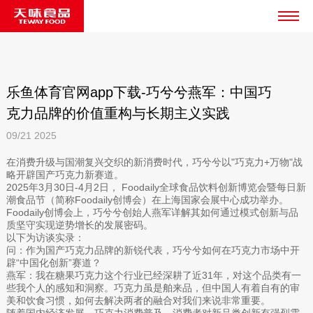
乐鱼体育官网app下载-巧兮兮燕军：中国巧
克力品牌的价值重构与长期主义实践
09/21
2025
在消费升级与国潮复兴交织的新消费时代，巧兮兮以"巧克力+万物"战
略开辟国产巧克力新赛道。
2025年3月30日-4月2日， Foodaily全球食品饮料创新博览会暨每日新
潮食品节（简称Foodaily创博会）在上海国家会展中心成功举办。
Foodaily创博会上，巧兮兮创始人燕军详解其如何通过模式创新与品
质坚守实现逆势增长的发展密码。
以下为访谈实录：
问：作为国产巧克力品牌的新锐代表，巧兮兮如何在巧克力市场中开
辟“中国化创新”赛道？
燕军：我在糖果巧克力这个行业已经深耕了近31年，对这个品类有一
些我个人的感知和洞察。巧克力虽是舶来品，但中国人有着自有的审
美和饮食习惯，如何去解决两者的融合对我们来说非常重要。
随着国内经济发展，巧克力消费普及，消费者对新品类创新有强烈需