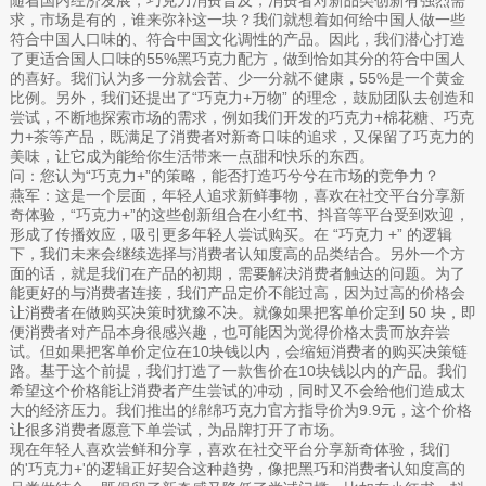
求，市场是有的，谁来弥补这一块？我们就想着如何给中国人做一些
符合中国人口味的、符合中国文化调性的产品。因此，我们潜心打造
了更适合国人口味的55%黑巧克力配方，做到恰如其分的符合中国人
的喜好。我们认为多一分就会苦、少一分就不健康，55%是一个黄金
比例。另外，我们还提出了“巧克力+万物” 的理念，鼓励团队去创造和
尝试，不断地探索市场的需求，例如我们开发的巧克力+棉花糖、巧克
力+茶等产品，既满足了消费者对新奇口味的追求，又保留了巧克力的
美味，让它成为能给你生活带来一点甜和快乐的东西。
问：您认为“巧克力+”的策略，能否打造巧兮兮在市场的竞争力？
燕军：这是一个层面，年轻人追求新鲜事物，喜欢在社交平台分享新
奇体验，“巧克力+”的这些创新组合在小红书、抖音等平台受到欢迎，
形成了传播效应，吸引更多年轻人尝试购买。在 “巧克力 +” 的逻辑
下，我们未来会继续选择与消费者认知度高的品类结合。另外一个方
面的话，就是我们在产品的初期，需要解决消费者触达的问题。为了
能更好的与消费者连接，我们产品定价不能过高，因为过高的价格会
让消费者在做购买决策时犹豫不决。就像如果把客单价定到 50 块，即
便消费者对产品本身很感兴趣，也可能因为觉得价格太贵而放弃尝
试。但如果把客单价定位在10块钱以内，会缩短消费者的购买决策链
路。基于这个前提，我们打造了一款售价在10块钱以内的产品。我们
希望这个价格能让消费者产生尝试的冲动，同时又不会给他们造成太
大的经济压力。我们推出的绵绵巧克力官方指导价为9.9元，这个价格
让很多消费者愿意下单尝试，为品牌打开了市场。
现在年轻人喜欢尝鲜和分享，喜欢在社交平台分享新奇体验，我们
的'巧克力+'的逻辑正好契合这种趋势，像把黑巧和消费者认知度高的