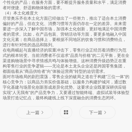
个性化的产品；在服务方面，要不断提升服务质量和水平，满足消费
者对便捷、舒适购物体验的需求。
（4）本土化难度大
尽管奥乐齐在本土化方面已经做出了一些努力，推出了适合本土消费
偏好的产品，但在文化、消费习惯等方面仍存在一定的差异。未来需
要进一步深入了解中国市场，加强本土化创新，更好地满足中国消费
者的需求。比如，在产品包装、营销活动等方面，要更多地融入中国
文化元素；在商品选择上，要根据不同地区的饮食习惯和消费特点，
进行有针对性的选品和陈列。
在电商崛起与直播经济的双重冲击下，零售行业正经历着消费行为范
式的根本转变。当前消费者不仅追求"品质与价格"的二元平衡，更在全
渠道购物场景中寻求情感共鸣与体验增值。这种消费升级趋势正在重
构零售行业的竞争逻辑——无论是本土龙头企业还是跨国零售集团，
都面临着从"商品供给者"向"体验运营商"转型的迫切需求。
面对市场格局的剧烈震荡，零售企业的破局之道在于构建"三位一体"的
核心竞争力：以商品力夯实价值基础，以服务力构建护城河，通过数
字化基建与场景化创新形成差异化优势。这要求企业既要深耕供应链
实现"人无我有"的产品竞争力，又要通过智能终端、虚拟试装等体验型
场景打造记忆点，最终构建线上线下深度融合的消费生态闭环。
上一篇
下一篇