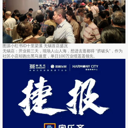
图源小红书ID十里梁溪 无锡首店盛况
无锡店：开业前三天，现场人山人海，想进去逛都得 “挤破头”，作为
社区小店却跑出黑马速度，单日100万业绩遥遥领先。