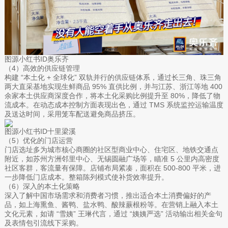
图源小红书ID奥乐齐
（4）高效的供应链管理
构建 “本土化 + 全球化” 双轨并行的供应链体系，通过长三角、珠三角
两大直采基地实现生鲜商品 95% 直供比例，并与江苏、浙江等地 400
余家本土供应商深度合作，将本土化采购比例提升至 80%，降低了物
流成本。在动态成本控制方面表现出色，通过 TMS 系统监控运输温度
及送达时间，采用笼车配送避免商品挤压。
图源小红书ID十里梁溪
（5）优化的门店运营
门店选址多为城市核心商圈的社区型商业中心、住宅区、地铁交通点
附近，如苏州方洲邻里中心、无锡圆融广场等，瞄准 5 公里内高密度
社区客群，客流量有保障。店铺布局紧凑，面积在 500-800 平米，进
一步降低门店成本。整箱陈列模式使补货效率提升。
（6）深入的本土化策略
深入了解中国市场需求和消费者习惯，推出适合本土消费偏好的产
品，如上海熏鱼、酱鸭、盐水鸭、酸辣蕨根粉等。在营销上融入本土
文化元素，如请 “雪姨” 王琳代言，通过 “姨姨严选” 活动输出相关金句
及表情包引流线下采购。