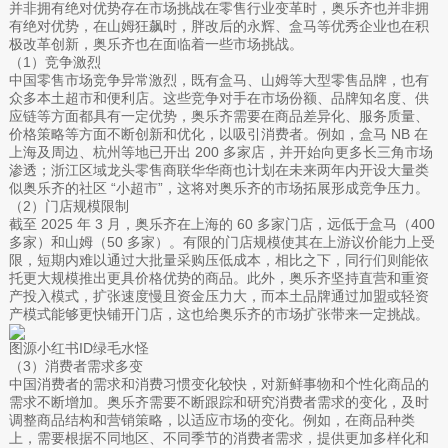
并非拥有绝对优势存在市场挑战在零售行业变革时，奥乐齐也并非拥
有绝对优势，在山姆狂飙时，胖改后的永辉、盒马等优秀企业也在积
极改革创新，奥乐齐也在面临着一些市场挑战。
（1）竞争激烈
中国零售市场竞争异常激烈，既有盒马、山姆等大型零售品牌，也有
众多本土超市和便利店。这些竞争对手在市场份额、品牌知名度、供
应链等方面都具有一定优势，奥乐齐需要在商品差异化、服务质量、
价格策略等方面不断创新和优化，以吸引消费者。例如，盒马 NB 在
上海及周边、杭州等地已开出 200 多家店，并开始向更多长三角市场
渗透；浙江区域龙头零售商联华华商也计划在未来两年内开设大量类
似奥乐齐的社区 “小超市”，这将对奥乐齐的市场拓展形成竞争压力。
（2）门店规模限制
截至 2025 年 3 月，奥乐齐在上海的 60 多家门店，远低于盒马（400
多家）和山姆（50 多家）。有限的门店规模使其在上游议价能力上受
限，短期内难以通过大批量采购压低成本，相比之下，同行们则能依
托更大规模推出更具价格优势的商品。此外，奥乐齐坚持直营和重资
产投入模式，扩张速度慢且资金压力大，而本土品牌通过加盟或轻资
产模式能够更快铺开门店，这也给奥乐齐的市场扩张带来一定挑战。
图源小红书ID绿毛水怪
（3）消费者需求多变
中国消费者的需求和消费习惯变化较快，对新鲜事物和个性化商品的
需求不断增加。奥乐齐需要不断跟踪和研究消费者需求的变化，及时
调整商品结构和营销策略，以适应市场的变化。例如，在商品种类
上，需要根据不同地区、不同季节的消费者需求，提供更加多样化和