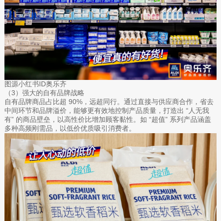
图源小红书ID奥乐齐
（3）强大的自有品牌战略
自有品牌商品占比超 90%，远超同行。通过直接与供应商合作，省去
中间环节和品牌溢价，能够更有效地控制产品质量，打造出 “人无我
有” 的商品壁垒，以高性价比增加顾客黏性。如 “超值” 系列产品涵盖
多种高频刚需品，以低价优质吸引消费者。