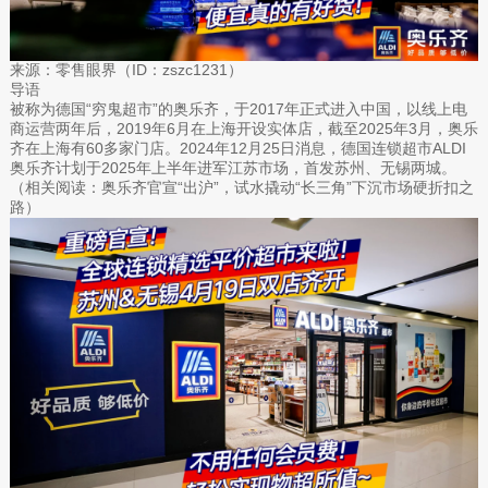
来源：零售眼界（ID：zszc1231）
导语
被称为德国“穷鬼超市”的奥乐齐，于2017年正式进入中国，以线上电
商运营两年后，2019年6月在上海开设实体店，截至2025年3月，奥乐
齐在上海有60多家门店。2024年12月25日消息，德国连锁超市ALDI
奥乐齐计划于2025年上半年进军江苏市场，首发苏州、无锡两城。
（相关阅读：奥乐齐官宣“出沪”，试水撬动“长三角”下沉市场硬折扣之
路）