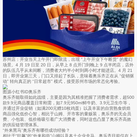
苏州店：开业当天上午开门即限流，出现 “上午开业下午断货” 的魔幻
场景。4 月 19 日至 20 日，从早上 8 点开门到晚上 9 点半闭店，店外
的队伍几乎从未间断，消费者大约半小时到两小时才能进店。4 月 21
日，即开业第三天，门口又排起了长队，意味着奥乐齐正在从 “促销驱
动” 转向真正的 “日常超市” 模式，接受苏州市场的常态化考验。
图源小红书ID奥乐齐
奥乐齐能取得如此战绩，主要是因为其精准把握了消费者需求，超500
款9.9元商品覆盖日常刚需，如7.9元950ml鲜牛奶、3.9元卫生巾等，
并通过开业促销（如满200元赠10枚鸡蛋）以及丰富的自营熟食烘焙
商品强化低价心智，相比于山姆、开市客的量贩装，奥乐齐的无会员
费、小包装、低价格吸引着广大消费者，同时这也凸显了奥乐齐高效
的供应链管理体系。
“外来黑马”奥乐齐有哪些成功经验？
相比于“狂飙”的“外来和尚”山姆以及本土企业盒马。奥乐齐目前仅在上