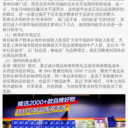
海有60家门店，而其在苏州和无锡的试水在开业期间初获告捷。这一
点，与盒马NB的狂飙试水不谋而合，这些超市企业正在以品质硬折扣
的模式，进一步通过撬开下沉市场消费者对于品质生活的消费力。
而奥乐齐同样作为“外来和尚”，虽门店不多，但到处是“它的传说”，其
成功进入中国市场的原因主要有以下几点，值得国内超市企业进一步
研讨和学习。
（1）精准的市场定位
将目标客户群体从海外的低收入阶层扩大至中国的中等收入阶层，尤
其是上海等城市既想价格降级又不想品质降级的中产人群。定位为 “平
价社区超市”，以 “好品质，够低价” 为品牌理念，满足消费者对高性价
比商品的需求。
（2）独特的商业模式
采用 “硬折扣” 模式，通过减少商品种类和简化店面布局来降低成本，
从而提供低价商品。将 SKU 数量控制在 2000 个以内，聚焦于食品杂
货和生鲜等高价格弹性品类，同一单品类别较少，提高了采购量和与
供应商的议价能力，也提升了物流效率。其以“共商”模式，与本土供应
商共建标准、共享渠道、共担风险，为传统零售业转型升级提供了新
思路。