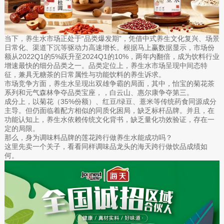
当下，养生水市场正处于“品类爆发期”，凭借中式养生文化复兴、场景
日常化、渠道下沉等驱动力高速增长。根据马上赢数据显示，市场份
额从2022Q1的5%跃升至2024Q1的10%，两年内翻倍，成为饮料行业
增速最快的细分品类之一。品类定位上，养生水市场呈现中间态特
征，兼具无糖茶的日常属性与功能饮料的养生诉求。
市场竞争方面，养生水呈现出双雄争霸的局面，其中，怡宝的菊花茶
系列和元气森林争夺品类宝座，，白云山、惠尔康争夺第三。
成分上，以菊花（35%份额）、红豆/绿豆、薏米等传统药食同源成分
主导。但仍面临着配方相似的同质化困局，缺乏标杆品牌。并且，在
功能认知上，养生水依赖传统文化背书，缺乏量化功效验证，存在一
定的局限。
那么，身为调味料品牌的莲花跨行做养生水能成功吗？
这里先卖一个关子，看看同样调味品龙头的海天跨行做饮品成绩如
何。