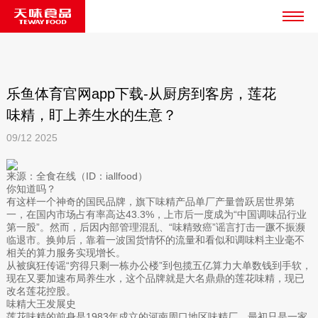
乐鱼体育官网app下载-从厨房到客房，莲花
味精，盯上养生水的生意？
09/12
2025
来源：全食在线（ID：iallfood）
你知道吗？
有这样一个神奇的国民品牌，旗下味精产品单厂产量曾跃居世界第
一，在国内市场占有率高达43.3%，上市后一度成为“中国调味品行业
第一股”。然而，后因内部管理混乱、“味精致癌”谣言打击一蹶不振濒
临退市。换帅后，靠着一波国货情怀的流量和看似和调味料主业毫不
相关的算力服务实现增长。
从被疯狂传谣“穷得只剩一栋办公楼”到包揽五亿算力大单数钱到手软，
现在又要加速布局养生水，这个品牌就是大名鼎鼎的莲花味精，现已
改名莲花控股。
味精大王发展史
莲花味精的前身是1983年成立的河南周口地区味精厂，最初只是一家