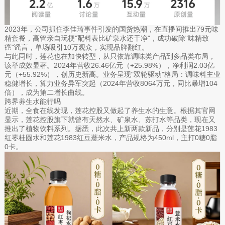
2023年，公司抓住李佳琦事件引发的国货热潮，在直播间推出79元味
精套餐，高管亲自玩梗"配料表比矿泉水还干净"，成功破除"味精致
癌"谣言，单场吸引10万观众，实现品牌翻红。
与此同时，莲花也在加快转型，从只依靠调味类产品到多品类布局，
该举成效显著。2024年营收26.46亿元（+25.98%），净利润2.03亿
元（+55.92%），创历史新高。业务呈现"双轮驱动"格局：调味料主业
稳健增长，算力业务异军突起（2024年营收8064万元，同比暴增104
倍），成为第二增长曲线。
跨界养生水能行吗
近期，全食在线发现，莲花控股又做起了养生水的生意。根据其官网
显示，莲花控股旗下就曾有天然水、矿泉水、苏打水等品类，现在又
推出了植物饮料系列。据悉，此次共上新两款新品，分别是莲花1983
红枣桂圆水和莲花1983红豆薏米水，产品规格为450ml，主打0糖0脂
0卡。