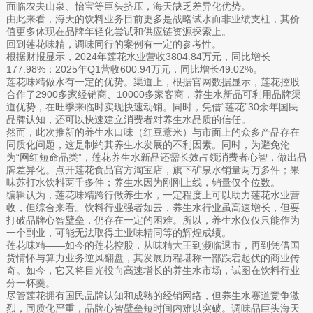
面临农夫山泉、怡宝等巨头挤压，海天缺乏差异化优势。
由此来看，海天的饮料业务目前更多是战略试水而非业绩支柱，其价
值更多体现在品牌年轻化尝试和供应链资源探索上。
回到莲花味精，调味同行的案例有一定的参考性。
根据财报显示，2024年莲花水业营收3804.84万元，同比增长
177.98%；2025年Q1营收600.94万元，同比增长49.02%。
莲花味精做水有一定的优势。渠道上，根据官网数据显示，莲花控股
合作了2900多家经销商、10000多家客商，养生水新品可利用品牌渠
道优势，在旺季来临时实现快速动销。同时，凭借“莲花”30余年国民
品牌认知，还可以快速建立消费者对养生水品质的信任。
然而，此次推新的养生水口味（红豆薏米）与市面上的众多产品存在
同质化问题，这是制约其养生水发展的不利因素。同时，为避免沦
为“网红短命品类”，莲花养生水新品还需长效占领消费者心智，做出品
牌差异化。点开莲花食品官方淘宝店，旗下矿泉水销量两万多件；果
味苏打水饮料两千多件；养生水因为刚刚上线，销量仅个位数。
编辑认为，莲花味精跨行做养生水，一定程度上可以助力莲花水业营
收，但综合来看。饮料行业强者如云，养生水行业虽高速增长，但要
打破品牌心智壁垒，仍存在一定的困难。所以，养生水仅仅只能作为
一个副业，可能无法取得主业味精同等的辉煌成绩。
莲花味精——如今的莲花控股，从味精大王到濒临退市，再到凭借国
货情怀与算力业务逆风翻盘，其发展历程堪称一部跌宕起伏的商业传
奇。如今，它又将目光投向高速增长的养生水市场，试图在饮料行业
分一杯羹。
尽管莲花拥有国民品牌认知和成熟的经销网络，但养生水赛道竞争激
烈，同质化严重，品牌心智壁垒短时间内难以突破。调味品巨头海天