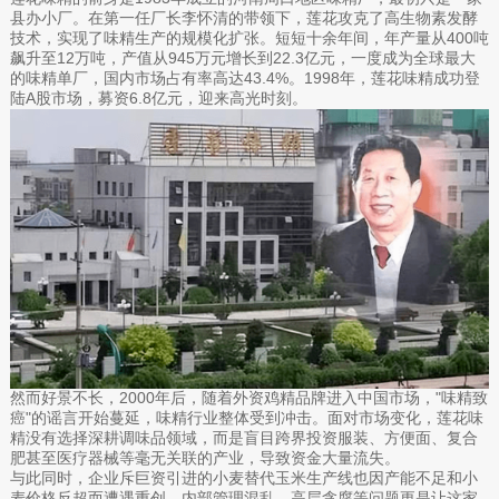
县办小厂。在第一任厂长李怀清的带领下，莲花攻克了高生物素发酵
技术，实现了味精生产的规模化扩张。短短十余年间，年产量从400吨
飙升至12万吨，产值从945万元增长到22.3亿元，一度成为全球最大
的味精单厂，国内市场占有率高达43.4%。1998年，莲花味精成功登
陆A股市场，募资6.8亿元，迎来高光时刻。
然而好景不长，2000年后，随着外资鸡精品牌进入中国市场，"味精致
癌"的谣言开始蔓延，味精行业整体受到冲击。面对市场变化，莲花味
精没有选择深耕调味品领域，而是盲目跨界投资服装、方便面、复合
肥甚至医疗器械等毫无关联的产业，导致资金大量流失。
与此同时，企业斥巨资引进的小麦替代玉米生产线也因产能不足和小
麦价格反超而遭遇重创。内部管理混乱、高层贪腐等问题更是让这家