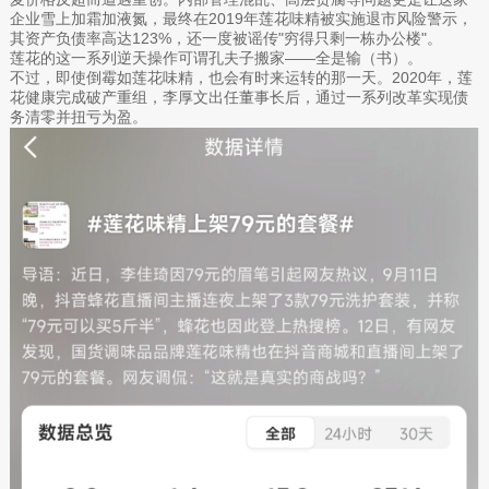
企业雪上加霜加液氮，最终在2019年莲花味精被实施退市风险警示，
其资产负债率高达123%，还一度被谣传"穷得只剩一栋办公楼"。
莲花的这一系列逆天操作可谓孔夫子搬家——全是输（书）。
不过，即使倒霉如莲花味精，也会有时来运转的那一天。2020年，莲
花健康完成破产重组，李厚文出任董事长后，通过一系列改革实现债
务清零并扭亏为盈。