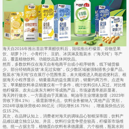
海天自2016年推出首款苹果醋饮料后，陆续推出柠檬茶、谷物坚果
饮、胡萝卜汁、小青柠汁、豆奶、冰淇淋及瓶装水（“海天纯”）等产
品，覆盖植物饮料、功能饮品及休闲饮品。
然而，多数饮料仅在海天自有电商平台或小程序销售，线下铺货极
少。部分经销商反馈“未见过实物”，仅少数区域被强制搭售少量产品。
瓶装水“海天纯”仅在展厅小范围售卖，未大规模进入商超或便利店。根
据海天小程序显示，销量最高的益生菌豆奶，销量约两万件。点进淘
宝，苹果醋饮料单店销量仅有一千多件，桃汁饮料仅8人买过。对比维
他柠檬茶、农夫山泉东方树叶等成熟产品，市场渗透率差距显著。
海天跨行做水，一方面是由于其酱油、蚝油等主业增速放缓（2023年
营收下滑4.1%），亟需新增长点。饮料业务被纳入“其他产品”类别，
2024年该板块营收40.86亿元（同比增长16.75%），增速虽快但占比
仅15.2%。
其次，在品牌认知上，消费者对海天的调味品心智根深蒂固，饮料产
品难以建立独立认知。并且，饮料行业竞争壁垒较高，柠檬茶市场维
他、统一占据主导，植物蛋白饮料有承德露露、六个核桃，瓶装水则