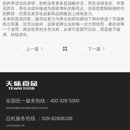
的跨界尝试也表明，饮料业务更多是战略补充，而非业绩支柱。对莲
花而言，养生水或许能成为营收增长的新亮点，但若想复制味精时代
的辉煌，仍需在差异化创新和品牌建设上持续发力。
未来的莲花控股，能否在算力与养生的双轮驱动下再创奇迹？市场将
给出答案。但无论如何，这家老牌企业的每一次大胆转型，都在诠释
一个道理：商业世界的生存法则，从来不是固守旧业，而是敢于破
局、持续进化。
上一篇
下一篇
全国统一服务热线：400 028 5300
自动语音服务时间为晚20:00至次日早9:00。
总机服务热线 ：028-82808188
工作日9:00至17:30。