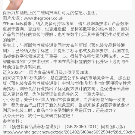
保乐力加酒瓶上的二维码扫码后可见的信息示意图。
图片来源：www.thegrocer.co.uk
在Foodaily看来，纳入更多可持续考量，借互联网新技术让产品数据
更易于查询、更透明，也更难造假，是标签数字化的根本目的。而对
产品营养特征的宣传与理解，也将在数字化工具中得到更生动更准确
的诠释。
事实上，与新版营养标签通则同时发布的新版《预包装食品标签通
则》，已经纳入数字标签，并提出了标示形式及具体要求。我国在食
品标签数字化领域迈出了重要一步。得益于在移动互联网技术、人工
智能领域的巨大技术积累，中国在营养标签的数字化升级上必将与全
球前沿创新并驾同跑。
迈入2025年，国内食品法规升级步伐明显加速。
如果说“0添加”标识禁令，是在营造公平科学的市场竞争环境。那么新
版《预包装食品营养标签通则》中增加“饱和脂肪”和“糖”两项强制性营
养指标，则给食品行业指出了优化配方设计的方向，是促进全民营养
摄入更趋合理、为体控管理创造条件的又一个重大举措。
小小标签，关乎14亿国人的日常饮食健康。而营养标签的每一次更
新，都为食品行业打开了新的想象空间。当越来越多的营养素被要求
列示在包装上时，食品企业感受到的究竟是压力，还是动力？
从今天开始，我们一起来研究标签吧！
参考资料：
[1]《预包装食品营养标签通则》（GB 28050-2011）问答(修订版)
http://www.nhc.gov.cn/zwgk/zcjd/201402/6f68ec6692594cf28d190cb