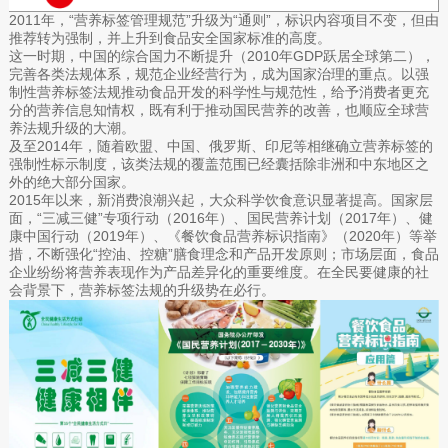
2011年，“营养标签管理规范”升级为“通则”，标识内容项目不变，但由
推荐转为强制，并上升到食品安全国家标准的高度。
这一时期，中国的综合国力不断提升（2010年GDP跃居全球第二），
完善各类法规体系，规范企业经营行为，成为国家治理的重点。以强
制性营养标签法规推动食品开发的科学性与规范性，给予消费者更充
分的营养信息知情权，既有利于推动国民营养的改善，也顺应全球营
养法规升级的大潮。
及至2014年，随着欧盟、中国、俄罗斯、印尼等相继确立营养标签的
强制性标示制度，该类法规的覆盖范围已经囊括除非洲和中东地区之
外的绝大部分国家。
2015年以来，新消费浪潮兴起，大众科学饮食意识显著提高。国家层
面，“三减三健”专项行动（2016年）、国民营养计划（2017年）、健
康中国行动（2019年）、《餐饮食品营养标识指南》（2020年）等举
措，不断强化“控油、控糖”膳食理念和产品开发原则；市场层面，食品
企业纷纷将营养表现作为产品差异化的重要维度。在全民要健康的社
会背景下，营养标签法规的升级势在必行。