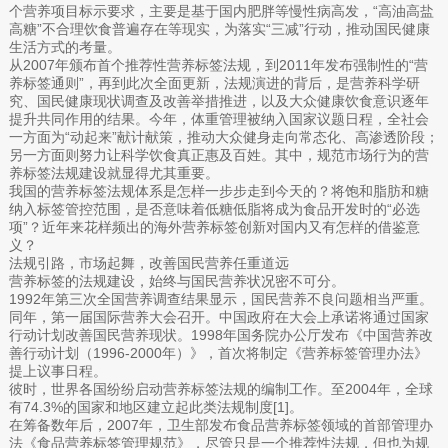
个营养项目标示要求，主要是基于国内肥胖等慢性病高发，“高油高盐
高糖”不合理饮食普遍存在等现实，为落实“三减”行动，推动国民健康
生活方式的考量。
从2007年颁布首个推荐性营养标签法规，到2011年发布强制性的“营
养标签通则”，再到此次全面更新，法规演进的背后，是营养科学研
究、国民健康现状调查及改善举措推进，以及大众健康饮食意识逐年
提升共同作用的结果。今年，体重管理被纳入国家议题日程，全社会
一方面为“动起来”献计献策，推动大众健身走向常态化、高渗透阶段；
另一方面则努力让科学饮食真正惠及百姓。其中，规范市场行为的营
养标签法规建设就显得尤其重要。
我国的营养标签法规体系是怎样一步步走到今天的？将饱和脂肪和糖
纳入标签管控范围，是否意味着低糖低脂将成为食品开发时的“必选
项”？近年来花样频出的海外营养标签创新对国内又有怎样的借鉴意
义？
法规引路，市场起舞，改善国民营养任重道远
营养标签的法规建设，始终与国民营养状况密不可分。
1992年第三次全国营养调查结果显示，国民营养不良问题相当严重。
同年，第一届国际营养大会召开。中国政府在大会上承诺将通过国家
行动计划改善国民营养现状。1998年国务院办公厅发布《中国营养改
善行动计划（1996-2000年）》，首次将制定《营养标签管理办法》
提上议事日程。
彼时，世界各国纷纷启动营养标签法规的编制工作。至2004年，全球
有74.3%的国家和地区建立起此类法规制度[1]。
在筹备数年后，2007年，卫生部发布食品营养标签领域的首部管理办
法《食品营养标签管理规范》，尽管只是一个推荐性法规，但也为规