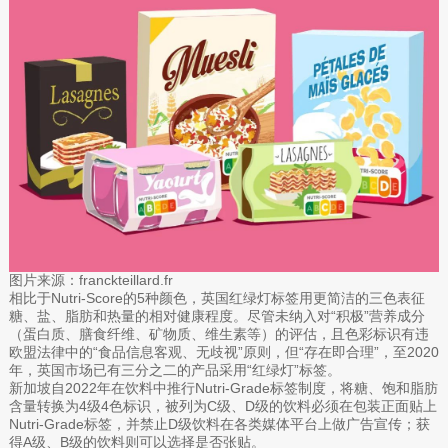
图片来源：franckteillard.fr
相比于Nutri-Score的5种颜色，英国红绿灯标签用更简洁的三色表征
糖、盐、脂肪和热量的相对健康程度。尽管未纳入对“积极”营养成分
（蛋白质、膳食纤维、矿物质、维生素等）的评估，且色彩标识有违
欧盟法律中的“食品信息客观、无歧视”原则，但“存在即合理”，至2020
年，英国市场已有三分之二的产品采用“红绿灯”标签。
新加坡自2022年在饮料中推行Nutri-Grade标签制度，将糖、饱和脂肪
含量转换为4级4色标识，被列为C级、D级的饮料必须在包装正面贴上
Nutri-Grade标签，并禁止D级饮料在各类媒体平台上做广告宣传；获
得A级、B级的饮料则可以选择是否张贴。