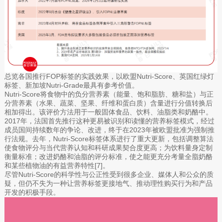
总览各国推行FOP标签的实践效果，以欧盟Nutri-Score、英国红绿灯
标签、新加坡Nutri-Grade最具有参考价值。
Nutri-Score将食物中的负分营养素（能量、饱和脂肪、糖和盐）与正
分营养素（水果、蔬菜、坚果、纤维和蛋白质）含量进行分值转换后
相加得出。该评价方法用于一般固体食品、饮料、油脂类和奶酪中。
2017年，法国首先推行这种更易被识别和读懂的营养标签模式，经过
成员国间持续数年的争论、改进，终于在2023年被欧盟批准为强制推
行法规。去年，Nutri-Score标签体系进行了重大更新，包括调整算法
使食物评分与当代营养认知和科研成果契合度更高；为饮料量身定制
衡量标准；改进奶酪和油脂的评分标准，使之能更充分考量全脂奶酪
和某些植物油的有益营养特性[7]。
尽管Nutri-Score的科学性与公正性受到很多企业、媒体人和公众的质
疑，但仍不失为一种让营养标签更接地气、推动理性购买行为和产品
开发的积极手段。