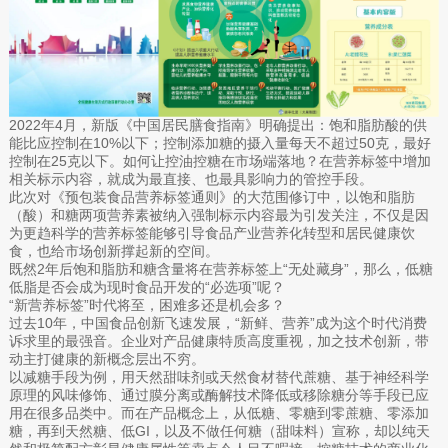
2022年4月，新版《中国居民膳食指南》明确提出：饱和脂肪酸的供
能比应控制在10%以下；控制添加糖的摄入量每天不超过50克，最好
控制在25克以下。如何让控油控糖在市场端落地？在营养标签中增加
相关标示内容，就成为最直接、也最具影响力的管控手段。
此次对《预包装食品营养标签通则》的大范围修订中，以饱和脂肪
（酸）和糖两项营养素被纳入强制标示内容最为引发关注，不仅是因
为更趋科学的营养标签能够引导食品产业营养化转型和居民健康饮
食，也给市场创新撑起新的空间。
既然2年后饱和脂肪和糖含量将在营养标签上“无处藏身”，那么，低糖
低脂是否会成为现时食品开发的“必选项”呢？
“新营养标签”时代将至，困难多还是机会多？
过去10年，中国食品创新飞速发展，“新鲜、营养”成为这个时代消费
诉求里的最强音。企业对产品健康特质高度重视，加之技术创新，带
动主打健康的新概念层出不穷。
以减糖手段为例，用天然甜味剂或天然食材替代蔗糖、基于神经科学
原理的风味修饰、通过膜分离或酶解技术降低或移除糖分等手段已应
用在很多品类中。而在产品概念上，从低糖、零糖到零蔗糖、零添加
糖，再到天然糖、低GI，以及不做任何糖（甜味料）宣称，却以纯天