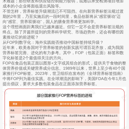
术难题；那些研发和供应链控制能力较弱，或难以承受检测项目增加
成本的小企业将面临退出风险等。
不管怎样，营养标签升级潮流已不可阻挡。在向新营养标签法规过渡
期的2年里，乃至实施后的一段时间里，食品创新将从“感官驱动”迈
向“感官、营养双驱动”，国人的膳食营养将更加科学。
这个理想画面距离我们已越来越近。但它一定不会是营养标签法规的
终点。除了开篇所提到的营养科学研究、市场趋势外，还会有哪些因
素推动它的前进呢？
从FOP到数字化：海外实践能否推动中国标签持续升级？
近年来，欧美各国对于营养标签的创新实践可谓百花齐放，成为我国
营养标签完善、进化的有力参考。其中，FOP（包装正面）标签和数
字化标签是2个最值得关注的方向。
FOP在食品包装正面以图形+文字或其组合的形式，提供关于食物的整
体营养价值或关键营养成分信息。1989年以来，世界上至少有40个国
家推行FOP标签。2023年，世卫组织在发布的《全球营养标签指南》
中将FOP列为最佳实践。在全球潮流的影响下，美国FDA在今年1月也
提出倡议，要求大多数包装食品在正面添加营养标签。