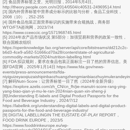
[2] 食品营养标签之变。光明日报，2014年5月4日。
http://theory.people.com.cn/n/2014/0504/c40531-24969514.html
[3] 国内外营养标签中营养成分标示的比较与分析，食品工业科技，
2008（10），252-255
[4] 国外食品包装正面营养标识的实施带来合规挑战，商务部
WTO/FTA咨询网，2023/7/4
https://www.cceeccic.org/1571968745.html
[5] 2024年农产品市场状况 第5部分：加强贸易和营养的政策一致性，
联合国粮农组织
https://openknowledge.fao.org/server/api/core/bitstreams/dd212c2c-
b6d3-4ce9-a582-51666cd70a28/content/state-of-agricultural-
commodity-markets/2024/nutrition-labelling.html
[6] FDA 拟议规则，要求在食品包装正面标注一目了然的营养信息。美
国FDA官网，2025年1月14日 https://www.fda.gov/news-
events/press-announcements/fda-
niyiguizeyaoqiuzaishipinbaozhuangzhengmianbiaozhuyimulerandeyin
[7] 解码Nutri-Score：让营养标签一目了然（2024年全新升级）
https://explore.azelis.com/zh_CN/cn_fh/jie-manutri-score-rang-ying-
yang-biao-qian-yi-mu-le-ran-2024nian-quan-xin-sheng-ji
[8]Understanding E-labels and Digital Product Passports for the
Food and Beverage Industry，2024/7/12
https://labellink.org/understanding-digital-labels-and-digital-product-
passports-for-the-food-and-beverage-industry/
[9] DIGITAL LABELLINGIN THE EUSTATE-OF-PLAY REPORT，
FOOD DRINK EUROPE，2023/5
https://www.fooddrinkeurope.eu/wp-
content/uploads/2024/01/FoodDrinkEurope_State-of-play-research-