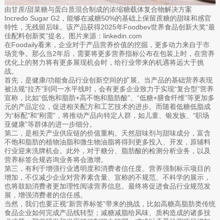
由甘蔗/甜菜糖与蛋白质混合制成的浓缩糖载体复合物解决方案
Incredo Sugar G2，能够在减糖50%的基础上保留蔗糖的甜味和感官
特性，无残留后味。该产品获得2025年Foodbev世界食品创新大奖“最
佳配料创新奖”提名。图片来源：linkedin.com
在Foodaily看来，企业对于产品营养价值的挖掘，更多动力来自于市
场竞争。那么当2年后，需要将更多营养指标公布在包装上时，在营养
优化上的努力将有更多展现机会时，给行业带来的机遇将远大于挑
战。
首先，是健康/功能食品行业创新空间的扩展。当产品的基础营养表现
被法规“拉齐”到同一水平线时，会有更多企业致力于实现“复合型”营养
宣称，比如“低饱和脂肪+高不饱和脂肪酸”、“低糖+膳食纤维”等更加多
元的产品定位，促进相关配方和工艺技术的进步。而随着低糖低脂成
为“标配”和“刚需”，将推动产品向特定人群，如儿童、银发族、“职场
亚健康”等群体的进一步细分。
第二，是相关产业供应链的价值重构。天然甜味剂与甜味成分，富含
不饱和脂肪的植物油脂和微生物油脂将得到更多投入、开发，原辅料
行业迎来洗牌机会。此外，对于糖分、脂肪酸的检测分析业务，以及
营养标签合规咨询业务将会激增。
第三，有利于增强行业透明度和消费者信任度。营养强制标示项目的
增加，不仅减少企业对营养素含量、宣称的不规范、不科学的展示，
也将鼓励消费者更加理性阅读营养信息。最终将促进食品行业规范发
展，增强消费者的信任感。
当然，我们也要正视“新营养标签”带来的挑战，比如高糖高脂肪类传统
食品企业如何完成产品线转型；减糖减脂给风味、质构造成的诸多技