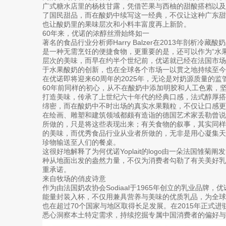
广式糖水店里的杨枝甘露，凭借芒果与西柚的甜酸搭档以及
了国民甜品，而在酸奶中续写这一经典，不仅让这种广东
也让酸奶里的果味层次和小料丰富度再上新阶。
60年来，优诺的浓醇丝滑始终如一
著名的食品行业分析师Harry Balzer在2013年剖析
是一种无需烹饪的便捷食物，更重要的是，还可以作为“水果
层次的美味，而早在约半个世纪前，优诺就已经在法国市
于水果酸奶的创新，也在全球各个市场一以贯之地持续至今
在优诺即将迎来60周年的2025年，无论是对奶源质量的
60年前同样的初心，从不在酸奶中添加明胶和人工色素，
打造美味，传承了上世纪六十年代的经典口感，法式醇厚
绵密，而在酸奶中不时出场的真实水果颗粒，不仅让口感更
在绘画、雕塑和建筑领域都颇有造诣的德国艺术家丢勒曾
所做的，只是将这些表现出来；有关食物的叙事，其实同
的美味，而优秀食品行业从业者所做的，无非是用心凝集
珍物输送至人们的餐桌。
这很好地解释了为何优诺Yoplait的logo由一朵法国雏
种从地面出发的盎然力量，不仅为消费者勾勒了有关美好
重承诺。
来自牧场的俏皮诗意
作为由法国奶农协会Sodiaal于1965年创立的乳业品牌
能量封装入杯，不仅用兼具营养与美味的优质乳品，为全
也在超过70个国家与地区取得长足发展。在2015年正式
悉心洞察本土特定需求，持续挖掘专属中国消费者的偏好与