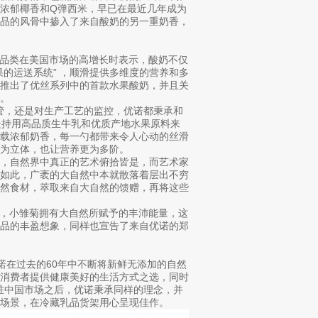
浓郁椰香和Q弹西米，早已在最近几年成为
甜品的风骨中掺入了来自酸奶的另一重奶香，
冷藏酸奶品类在美国市场的高增长时表示，酸奶不仅
的运送系统” ，顺滑提供多维度的营养和多
场推出了优丝系列中的首款水果酸奶，并且关
。
监管，还是对生产工艺的监控，优诺都秉承和
坚持用高品质生牛乳和优质产地水果原料来
搭载浓郁奶香，每一勺都带来令人心动的丝滑
为立体，也让营养更为多阶。
说，自然界中真正的艺术俯拾皆是，而艺术家
样如此，广袤的大自然中本就散落着层出不穷
天然食材，萃取来自大自然的馈赠，再将这些
菊阐发，小雏菊拥有大自然所赋予的丰沛能量，这
乳品的丰盈想象，同样也宣告了来自优诺的郑
，优诺在过去的60年中不断将新鲜无添加的自然
球消费者提供健康美好的生活方式之选，同时
进驻中国市场之后，优诺秉承同样的理念，并
场景，在冷藏乳品货架用心呈现佳作。