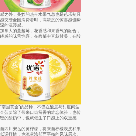
口感之外，曼妙的热带水果气息也是芭乐别具
生感突袭全国消费者时，高浓度的惊喜感也瞬
深的沉浸感。
自加拿大的蔓越莓，花香感和果香气的融合，
环绕感的味蕾惊喜，在馥郁中直叙甘美，在酸
“南国黄金”的品种，不仅在酸度与甜度间达
心金菠萝除了带来口齿留香的难忘体验，也传
密的酸奶中，也就催生了口感上的双重感
来自四川安岳的黄柠檬，将来自柠檬表皮和果
仅低调抒情，也流露浓郁而平衡的风味层次。