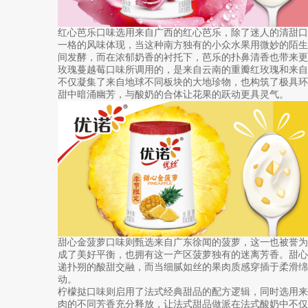
红心芭乐口味选用来自广西的红心芭乐，除了迷人的清甜
一格的风味体现，当这种南方独有的小众水果用微妙的陌
间发酵，而在浓郁奶香的衬托下，芭乐的扑鼻清香也带来更
玫瑰蔓越莓口味所调用的，是来自云南的重瓣红玫瑰和来
不仅凝集了来自地球不同板块的大地珍物，也构筑了极具
甜中暗涌幽芳，与酸奶的合体让花果的跃动更具灵气。
甜心金菠萝口味则甄选来自广东徐闻的菠萝，这一也被誉为
成了美好平衡，也拥有这一产区菠萝独有的迷离芳香。甜
递扑朔的酸甜交融，而当细腻如丝的果肉质感穿插于柔滑绵
动。
柠檬挞口味则启用了法式经典甜品的配方逻辑，同时选用
肉的不同芳香充分释放，让法式甜品做派在法式酸奶中不