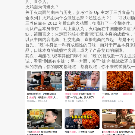
店、食杂店。
火鸡面为何爆火？
关于火鸡面的由来与历史，参考油管 Up 主对于三养食品
全系列】火鸡面为什么做这么辣？还这么火？），可以明确的
三养依靠在 2012 年推出的火鸡面，彻底打了一个翻身仗。
而从产品本身来讲，马上赢认为，火鸡面在中国能够快速“火
缺，简而言之：火鸡面的核心元素“辣”口味本身的成瘾性，
以及中国内容电商、社交电商、直播电商的兴起，都是不可
首先，“辣”本身是一种有成瘾性的口味，而对于产品本身
品，口味本身的成瘾性客观上成为了产品复购的保障。
其次，与酸/甜/咸等其他口味不同，“辣”的挑战欲一方面
试，看看“到底有多辣”；另一方面，关于“辣”的挑战欲还
辣的东西，你的朋友都能吃，都喜欢吃，你不来试试挑战一