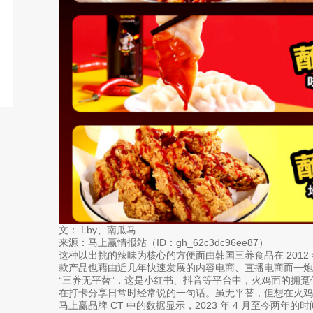
文： Lby、南瓜马
来源：马上赢情报站（ID：gh_62c3dc96ee87）
这种以出挑的辣味为核心的方便面由韩国三养食品在 201
款产品也藉由近几年快速发展的内容电商、直播电商而一炮
“三养无平替”，这是小红书、抖音等平台中，火鸡面的拥趸
在打卡分享日常时经常说的一句话。虽无平替，但想在火鸡
马上赢品牌 CT 中的数据显示，2023 年 4 月至今两年