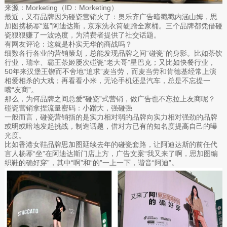
来源：Morketing（ID：Morketing）
最近，又有品牌因为碰瓷营销火了：奥乐齐广告暗戳戳内涵山姆，思
加图携杨幂“逛”阿迪达斯，京东洗衣筒硬蹭全家桶。三个品牌都凭借碰
瓷狠狠赚了一波热度，为消费者提供了社交话题。
有网友评论：这就是朴实无华的商战吗？
细数各行各业的营销策划，总能发现品牌之间“碰瓷”的身影。比如茶饮
行业，瑞幸、霸王茶姬屡次碰瓷“老大哥”星巴克；又比如快餐行业，
50年来汉堡王锲而不舍地“追求”麦当劳，而麦当劳和肯德基经常上演
相爱相杀的大戏；再看看小米，无论手机还是汽车，总是不忘提一
嘴“友商”。
那么，为何品牌之间总爱“碰瓷”式营销，做广告也不忘拉上友商呢？
碰瓷营销拿捏流量密码：小蹭大，强碰强
一般而言，碰瓷营销指的是实力相对弱的品牌向实力相对强劲的品牌
或明或暗地发起挑战，制造话题，借对方已有的知名度提高自己的曝
光度。
比如香港女鞋品牌思加图延续去年的碰瓷套路，让阿迪达斯的前任代
言人杨幂“坐”在阿迪达斯门店上方，广告文案“我又来了啊，思加图编
织鞋的确好穿”，其中“啊”和“的”一上一下，谐音“阿迪”。