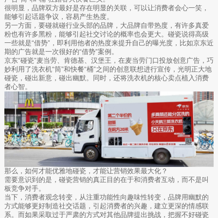
很明显，品牌双方最好是存在明显的关联，可以让消费者会心一笑，
能够引起话题争议，容易产生热度。
另一方面，要碰就碰行业头部的品牌，大品牌自带热度，有许多真爱
粉也有许多黑粉，能够引起社交讨论的概率也会更大。碰瓷说得高级
一些就是“借势”，即利用他者的热度来提升自己的曝光度，比如京东近
期的广告就是一次很好的“借势”案例。
京东“碰瓷”麦当劳、肯德基、汉堡王，在麦当劳门口投放创意广告，巧
妙利用了洗衣机“筒”和快餐“桶”之间的创意联想进行宣传，光明正大地
碰瓷，碰出新意，碰出幽默。同时，还将洗衣机的核心卖点植入消费
者心智。
那么，如何才能优雅地碰瓷，才能让营销效果最大化？
需要意识到的是，碰瓷营销的真正目的在于和消费者互动，而不是叫
板竞争对手。
当下，消费者观念转变，从注重功能性向趣味性转变，品牌用幽默的
方式能够更好制造社交话题，引起消费者的兴趣，建立更深的情感联
系。而如果采取过于严肃的方式对其他品牌提出挑战，把握不好碰瓷