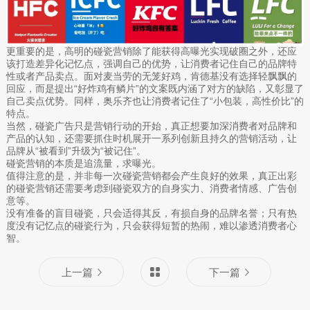
更重要的是，高明的碰瓷营销除了能获得高曝光实现破圈之外，还应
该打造差异化记忆点，强调自己的优势，让消费者记住自己的品牌特
性或者产品卖点。面对麦当劳的无笼好鸡，肯德基没有选择轻飘飘的
回应，而是提出“好炸鸡有鳞片”的文案既内涵了对方的缺陷，又彰显了
自己卖点优势。同样，奥乐齐也让消费者记住了“小包装，高性价比”的
特点。
当然，碰瓷广告只是营销行动的开始，真正想要加深消费者对品牌和
产品的认知，还需要抓住时机展开一系列创新且持久的营销活动，让
品牌从“被看到”升级为“被记住”。
碰瓷营销的本质是追流量，求曝光。
值得注意的是，并非每一次碰瓷营销都会产生良好的效果，真正出彩
的碰瓷营销还需要考虑到碰瓷双方的自身实力、消费者情感、广告创
意等。
没有准备的盲目碰瓷，只会适得其反，有损自身的品牌名誉；只有热
度没有记忆点的碰瓷行为，只会获得短暂的热闹，难以渗透消费者心
智。
上一篇
下一篇