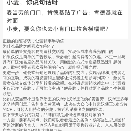
正确的碰瓷姿势，让营销事半功倍
为什么品牌之间喜欢“碰瓷”？
最简单的答案是容易制造社交话题，实现低成本高曝光的目的。
如果仅仅是简单的广告投放，未必会引起消费者的兴趣。不过一旦与
具有广泛知名度的品牌相关联，用幽默的方式制造话题迅速引起舆
论，戳中消费者喜欢看热闹的心态，就能提升曝光度。
更进一步，碰瓷式营销还展现了品牌的社交力，实现品牌和消费者之
间的互动。成功的碰瓷营销是能够让消费者主动参与到其中，激发消
费者在社交媒体分享和转发的欲望。在对碰瓷营销戏谑之中，消费者
不仅记住了品牌，还可能会主动了解品牌，并且对两个品牌产生关联
联想。
比如从麦当劳小丑偷汉堡王的汉堡到汉堡王“强吻”麦当劳，汉堡王多年
来坚持用创意广告和麦当劳互动，成功在大众心中打造汉堡王x麦当劳
的CP，引起人们持久的兴趣，拉近和消费者之间的距离。
接下来要思考的就是，品牌们都是如何选择碰瓷对象的？
一方面，要有共同点。我们可以看看最近的案例：杨幂当过思加图和
阿迪达斯的代言人、奥乐齐和山姆同属于零售行业超市、京东用创意
广告“筒”和“桶”狂蹭各大快餐巨头。