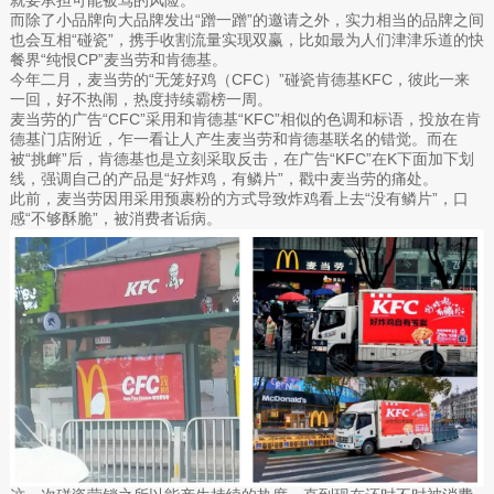
而除了小品牌向大品牌发出“蹭一蹭”的邀请之外，实力相当的品牌之间
也会互相“碰瓷”，携手收割流量实现双赢，比如最为人们津津乐道的快
餐界“纯恨CP”麦当劳和肯德基。
今年二月，麦当劳的“无笼好鸡（CFC）”碰瓷肯德基KFC，彼此一来
一回，好不热闹，热度持续霸榜一周。
麦当劳的广告“CFC”采用和肯德基“KFC”相似的色调和标语，投放在肯
德基门店附近，乍一看让人产生麦当劳和肯德基联名的错觉。而在
被“挑衅”后，肯德基也是立刻采取反击，在广告“KFC”在K下面加下划
线，强调自己的产品是“好炸鸡，有鳞片”，戳中麦当劳的痛处。
此前，麦当劳因用采用预裹粉的方式导致炸鸡看上去“没有鳞片”，口
感“不够酥脆”，被消费者诟病。