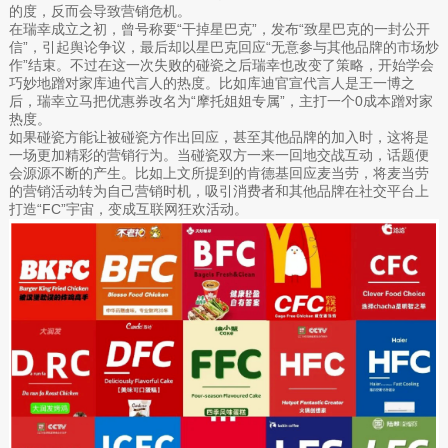
的度，反而会导致营销危机。
在瑞幸成立之初，曾号称要“干掉星巴克”，发布“致星巴克的一封公开
信”，引起舆论争议，最后却以星巴克回应“无意参与其他品牌的市场炒
作”结束。不过在这一次失败的碰瓷之后瑞幸也改变了策略，开始学会
巧妙地蹭对家库迪代言人的热度。比如库迪官宣代言人是王一博之
后，瑞幸立马把优惠券改名为“摩托姐姐专属”，主打一个0成本蹭对家
热度。
如果碰瓷方能让被碰瓷方作出回应，甚至其他品牌的加入时，这将是
一场更加精彩的营销行为。当碰瓷双方一来一回地交战互动，话题便
会源源不断的产生。比如上文所提到的肯德基回应麦当劳，将麦当劳
的营销活动转为自己营销时机，吸引消费者和其他品牌在社交平台上
打造“FC”宇宙，变成互联网狂欢活动。