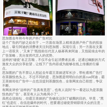
思加图去年和今年的户外广告对比
这个广告的巧妙之处在于，一方面在场景上精准选择户外广告的投放
地点，吸引阿迪的消费者关注到思加图，实现引流；另一方面在文案
上一语双关，“又来了”既指前任代言人杨幂再来阿迪，又指延续去年的
广告策略，充分发挥代言人的优势。
这样的“碰瓷”名正言顺，不仅不会引起消费者反感，还通过幽默的方式
激发大众的分享欲望，让线下广告内容成为能够在线上传播的引爆
点。
思加图的广告不禁让人想起去年霸王茶姬进军长沙，带杜甫将广告打
在茶颜悦色头上。不过不同的是，思加图是明明白白的直cue阿迪，霸
王茶姬却在广告中一点也没提到茶颜悦色，全靠网友自己联想，争议
不断。
有网友评价“这样的广告真有意思”，也有人说到“乍一看还以为是茶颜
悦色的广告”，甚至有人认为格局小了”。
虽然众说纷纭，但霸王茶姬的广告确实达到了破圈的目的。毕竟，“黑
红”也是红，在信息爆炸的时代，想要通过碰瓷营销获得大众的注意，
就要承担可能被骂的风险。