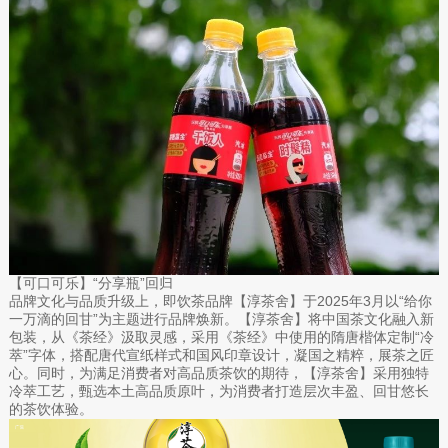
【可口可乐】“分享瓶”回归
品牌文化与品质升级上，即饮茶品牌【淳茶舍】于2025年3月以“给你
一万滴的回甘”为主题进行品牌焕新。【淳茶舍】将中国茶文化融入新
包装，从《茶经》汲取灵感，采用《茶经》中使用的隋唐楷体定制“冷
萃”字体，搭配唐代宣纸样式和国风印章设计，凝国之精粹，展茶之匠
心。同时，为满足消费者对高品质茶饮的期待，【淳茶舍】采用独特
冷萃工艺，甄选本土高品质原叶，为消费者打造层次丰盈、回甘悠长
的茶饮体验。