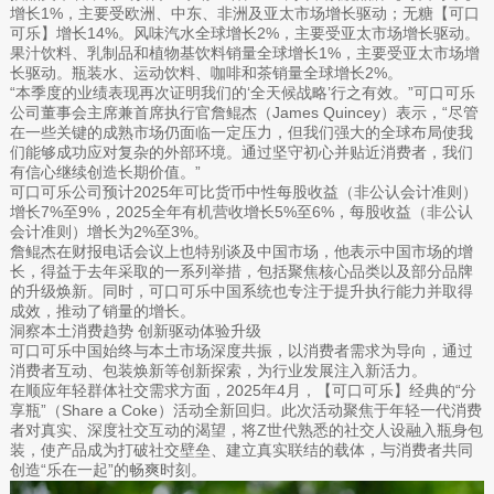
增长1%，主要受欧洲、中东、非洲及亚太市场增长驱动；无糖【可口
可乐】增长14%。风味汽水全球增长2%，主要受亚太市场增长驱动。
果汁饮料、乳制品和植物基饮料销量全球增长1%，主要受亚太市场增
长驱动。瓶装水、运动饮料、咖啡和茶销量全球增长2%。
“本季度的业绩表现再次证明我们的‘全天候战略’行之有效。”可口可乐
公司董事会主席兼首席执行官詹鲲杰（James Quincey）表示，“尽管
在一些关键的成熟市场仍面临一定压力，但我们强大的全球布局使我
们能够成功应对复杂的外部环境。通过坚守初心并贴近消费者，我们
有信心继续创造长期价值。”
可口可乐公司预计2025年可比货币中性每股收益（非公认会计准则）
增长7%至9%，2025全年有机营收增长5%至6%，每股收益（非公认
会计准则）增长为2%至3%。
詹鲲杰在财报电话会议上也特别谈及中国市场，他表示中国市场的增
长，得益于去年采取的一系列举措，包括聚焦核心品类以及部分品牌
的升级焕新。同时，可口可乐中国系统也专注于提升执行能力并取得
成效，推动了销量的增长。
洞察本土消费趋势 创新驱动体验升级
可口可乐中国始终与本土市场深度共振，以消费者需求为导向，通过
消费者互动、包装焕新等创新探索，为行业发展注入新活力。
在顺应年轻群体社交需求方面，2025年4月，【可口可乐】经典的“分
享瓶”（Share a Coke）活动全新回归。此次活动聚焦于年轻一代消费
者对真实、深度社交互动的渴望，将Z世代熟悉的社交人设融入瓶身包
装，使产品成为打破社交壁垒、建立真实联结的载体，与消费者共同
创造“乐在一起”的畅爽时刻。