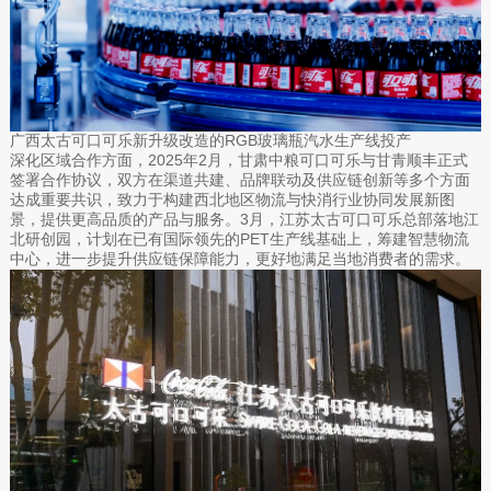
广西太古可口可乐新升级改造的RGB玻璃瓶汽水生产线投产
深化区域合作方面，2025年2月，甘肃中粮可口可乐与甘青顺丰正式
签署合作协议，双方在渠道共建、品牌联动及供应链创新等多个方面
达成重要共识，致力于构建西北地区物流与快消行业协同发展新图
景，提供更高品质的产品与服务。3月，江苏太古可口可乐总部落地江
北研创园，计划在已有国际领先的PET生产线基础上，筹建智慧物流
中心，进一步提升供应链保障能力，更好地满足当地消费者的需求。