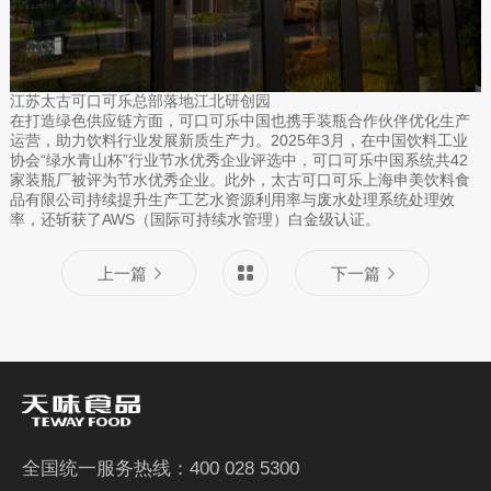
江苏太古可口可乐总部落地江北研创园
在打造绿色供应链方面，可口可乐中国也携手装瓶合作伙伴优化生产
运营，助力饮料行业发展新质生产力。2025年3月，在中国饮料工业
协会“绿水青山杯”行业节水优秀企业评选中，可口可乐中国系统共42
家装瓶厂被评为节水优秀企业。此外，太古可口可乐上海申美饮料食
品有限公司持续提升生产工艺水资源利用率与废水处理系统处理效
率，还斩获了AWS（国际可持续水管理）白金级认证。
上一篇
下一篇
全国统一服务热线：400 028 5300