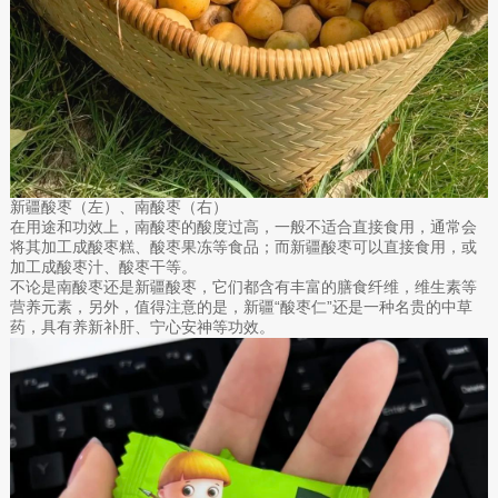
新疆酸枣（左）、南酸枣（右）
在用途和功效上，南酸枣的酸度过高，一般不适合直接食用，通常会
将其加工成酸枣糕、酸枣果冻等食品；而新疆酸枣可以直接食用，或
加工成酸枣汁、酸枣干等。
不论是南酸枣还是新疆酸枣，它们都含有丰富的膳食纤维，维生素等
营养元素，另外，值得注意的是，新疆“酸枣仁”还是一种名贵的中草
药，具有养新补肝、宁心安神等功效。