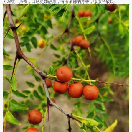
为深红、深褐，口感更加醇厚，有着浓郁的枣香，微微的酸度。