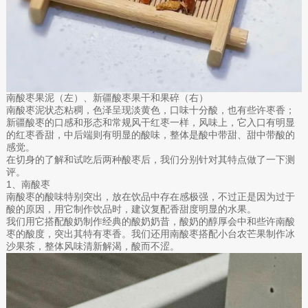
南酸枣果泥（左）、新疆酸枣果干和果碎（右）
南酸枣泥状态粘稠，色泽呈现淡黄色，口味十分酸，也有些许枣香；
新疆酸枣的口感和形态和常规风干红枣一样，风味上，它入口有明显
的红枣香甜，中后端则有明显的酸味，整体是酸中带甜、甜中带酸的
感觉。
在切身的了解和试吃后两种酸枣后，我们分别针对其特点做了一下测
评。
1、南酸枣
南酸枣的酸味特别突出，放在饮品中存在感极强，不过正是因为过于
酸的原因，用它制作饮品时，建议复配香甜度明显的水果。
我们用它搭配酸奶制作经典的酸奶奶昔，酸奶的醇厚会中和些许南酸
枣的酸度，突出其特有枣香。我们还用南酸枣搭配小台农芒果制作冰
沙果茶，整体风味清新解渴，酸而不涩。