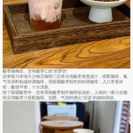
酸枣杨梅饮、含有酸枣仁的“好梦饮”
还有银川本地不少独立咖啡门店将当地酸枣熬煮成汁，搭配咖啡、氮
气等原料制成特调咖啡，用新疆酸枣制作的特调咖啡，入口枣香浓
郁，酸填平衡，十分清新。
除了新疆酸枣外，也有用南酸枣制作咖啡饮品的，上海的一家小众咖
啡店用酸枣汁搭配咖啡、伯爵、气泡特调出“活泼”的独特风味。