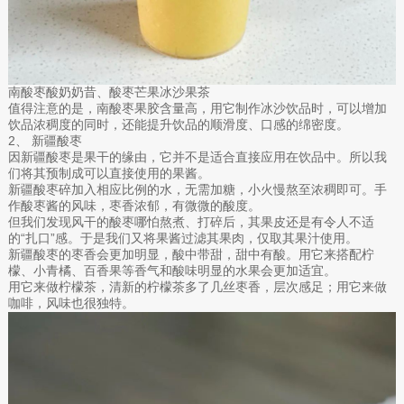
南酸枣酸奶奶昔、酸枣芒果冰沙果茶
值得注意的是，南酸枣果胶含量高，用它制作冰沙饮品时，可以增加
饮品浓稠度的同时，还能提升饮品的顺滑度、口感的绵密度。
2、 新疆酸枣
因新疆酸枣是果干的缘由，它并不是适合直接应用在饮品中。所以我
们将其预制成可以直接使用的果酱。
新疆酸枣碎加入相应比例的水，无需加糖，小火慢熬至浓稠即可。手
作酸枣酱的风味，枣香浓郁，有微微的酸度。
但我们发现风干的酸枣哪怕熬煮、打碎后，其果皮还是有令人不适
的“扎口”感。于是我们又将果酱过滤其果肉，仅取其果汁使用。
新疆酸枣的枣香会更加明显，酸中带甜，甜中有酸。用它来搭配柠
檬、小青橘、百香果等香气和酸味明显的水果会更加适宜。
用它来做柠檬茶，清新的柠檬茶多了几丝枣香，层次感足；用它来做
咖啡，风味也很独特。