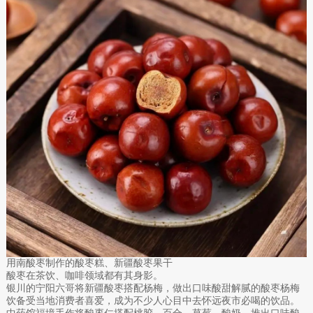
用南酸枣制作的酸枣糕、新疆酸枣果干
酸枣在茶饮、咖啡领域都有其身影。
银川的宁阳六哥将新疆酸枣搭配杨梅，做出口味酸甜解腻的酸枣杨梅
饮备受当地消费者喜爱，成为不少人心目中去怀远夜市必喝的饮品。
中药馆福境手作将酸枣仁搭配桃胶、百合、草莓、酸奶，推出口味酸