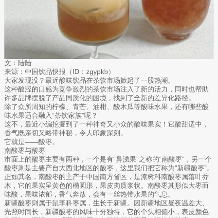
文：陆陆
来源：中国饮品快报（ID：zgypkb）
大家发现没？最近酸味饮品在茶饮市场掀起了一股热潮。
这种酸涩的口感为竞争激烈的茶饮市场注入了新的活力，同时也帮助
许多品牌摆脱了产品同质化的困境，找到了全新的差异化路径。
除了众所周知的柠檬、青芒、油柑、酸木瓜等酸味水果，还有哪些酸
味水果适合融入“茶饮家族”呢？
这不，最近小编挖掘到了一种神奇又小众的酸味果实！它酸甜适中，
香气既亲切又略带神秘，令人印象深刻。
它就是——酸枣。
南酸枣与酸枣
市面上的酸枣主要有两种，一个是有“鼻涕果”之称的“南酸枣”，另一个
酸枣则是主要产自大西北地区的酸枣，这里我们把它称为“新疆酸枣”。
正如其名，南酸枣的主产于中国南方省区，是漆树科南酸枣属落叶乔
木，它的果实呈黄色的椭圆形，果皮肉质浆状。南酸枣其形似大枣而
味酸，果味浓郁，香气奔放，会有一丝热带水果的气息。
新疆酸枣则属于鼠李科枣属，生长于新疆。因新疆地区昼夜温差大、
光照时间长，新疆酸枣的风味十分独特，它的个头相偏小，表皮颜色