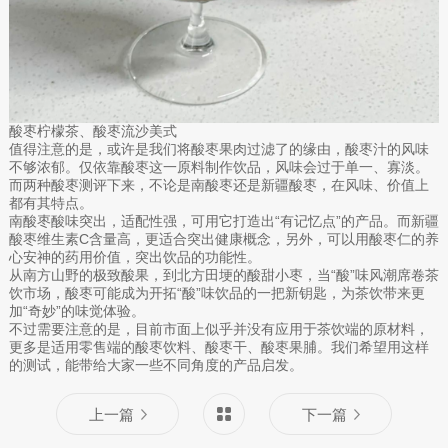
酸枣柠檬茶、酸枣流沙美式
值得注意的是，或许是我们将酸枣果肉过滤了的缘由，酸枣汁的风味
不够浓郁。仅依靠酸枣这一原料制作饮品，风味会过于单一、寡淡。
而两种酸枣测评下来，不论是南酸枣还是新疆酸枣，在风味、价值上
都有其特点。
南酸枣酸味突出，适配性强，可用它打造出“有记忆点”的产品。而新疆
酸枣维生素C含量高，更适合突出健康概念，另外，可以用酸枣仁的养
心安神的药用价值，突出饮品的功能性。
从南方山野的极致酸果，到北方田埂的酸甜小枣，当“酸”味风潮席卷茶
饮市场，酸枣可能成为开拓“酸”味饮品的一把新钥匙，为茶饮带来更
加“奇妙”的味觉体验。
不过需要注意的是，目前市面上似乎并没有应用于茶饮端的原材料，
更多是适用零售端的酸枣饮料、酸枣干、酸枣果脯。我们希望用这样
的测试，能带给大家一些不同角度的产品启发。
上一篇
下一篇