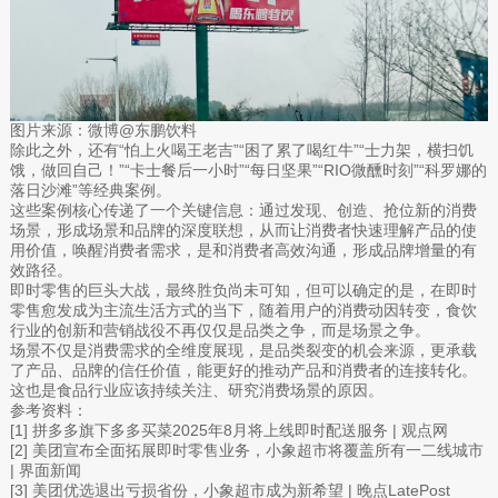
图片来源：微博@东鹏饮料
除此之外，还有“怕上火喝王老吉”“困了累了喝红牛”“士力架，横扫饥
饿，做回自己！”“卡士餐后一小时”“每日坚果”“RIO微醺时刻”“科罗娜的
落日沙滩”等经典案例。
这些案例核心传递了一个关键信息：通过发现、创造、抢位新的消费
场景，形成场景和品牌的深度联想，从而让消费者快速理解产品的使
用价值，唤醒消费者需求，是和消费者高效沟通，形成品牌增量的有
效路径。
即时零售的巨头大战，最终胜负尚未可知，但可以确定的是，在即时
零售愈发成为主流生活方式的当下，随着用户的消费动因转变，食饮
行业的创新和营销战役不再仅仅是品类之争，而是场景之争。
场景不仅是消费需求的全维度展现，是品类裂变的机会来源，更承载
了产品、品牌的信任价值，能更好的推动产品和消费者的连接转化。
这也是食品行业应该持续关注、研究消费场景的原因。
参考资料：
[1] 拼多多旗下多多买菜2025年8月将上线即时配送服务 | 观点网
[2] 美团宣布全面拓展即时零售业务，小象超市将覆盖所有一二线城市
| 界面新闻
[3] 美团优选退出亏损省份，小象超市成为新希望 | 晚点LatePost