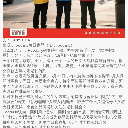
文：Hermia He
来源：foodaily每日食品（ID：foodaily）
自2018年起，Foodaily研究院引领、坚持发布【年度十大消费场
景】，如今，我们必须感叹，“场景时代”真的来了！
一个月前，京东、美团、淘宝三个巨头的外卖大战打得难解难分。根
据美团今年618战报，手机、白酒、奶粉、大小家电等高客单价商品成
交额较去年同期增长2倍。
如今，这场商战再度升级。6月23日，有消息传出拼多多将于8月入局
即时零售；同日，美团发文宣布，将全面拓展即时零售业务升级；阿
里巴巴则整合饿了么、飞猪并入阿里中国电商事业群；此前，京东也
高调宣布进军酒旅市场。
即时零售已经成为确定性的生活方式，消费者心智正从 “囤货” 向 “即
刻就要” 转变，这场电商巨头牵头的商战，释放了什么关键信号？又将
火拼出怎样一个食饮品牌必须关注的增长机会？
Foodaily认为，回到用户需求，回到增长的本质，万物皆可即想即达
的时代，“消费场景”势必会成为食品饮料品牌必须要关注的核心变量。
拼多多入局！美团、阿里同日官宣加码，即时零售混战升级
首先，我们来看下即时零售的最新战况。