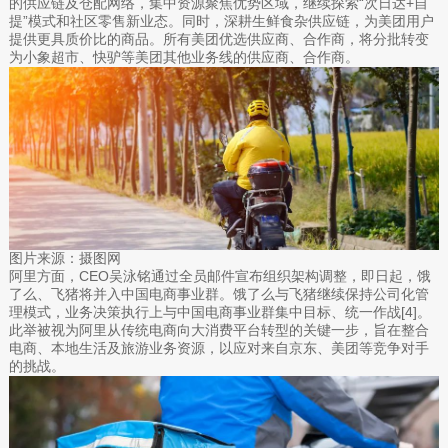
的供应链及仓配网络，集中资源聚焦优势区域，继续探索“次日达+自
提”模式和社区零售新业态。同时，深耕生鲜食杂供应链，为美团用户
提供更具质价比的商品。所有美团优选供应商、合作商，将分批转变
为小象超市、快驴等美团其他业务线的供应商、合作商。
图片来源：摄图网
阿里方面，CEO吴泳铭通过全员邮件宣布组织架构调整，即日起，饿
了么、飞猪将并入中国电商事业群。‍饿了么与飞猪继续保持公司化管
理模式，业务决策执行上与中国电商事业群集中目标、统一作战[4]。
此举被视为阿里从传统电商向大消费平台转型的关键一步，旨在整合
电商、本地生活及旅游业务资源，以应对来自京东、美团等竞争对手
的挑战。