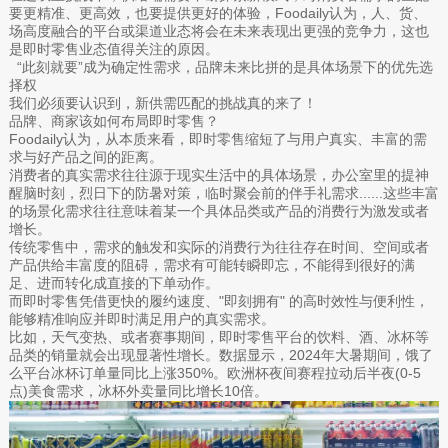
要更精准、更高效，也要提供更好的体验，Foodaily认为，人、货、
场高度融合的平台或渠道业态将会在未来表现出更强的竞争力，这也
是即时零售业态值得关注的原因。
“此刻就要”成为确定性需求，品牌未来比拼的是具体场景下的优先选
择权
我们必须要认识到，新供需匹配的挑战真的来了！
品牌、商家该如何布局即时零售？
Foodaily认为，从本质来看，即时零售缩短了与用户真实、丰富的需
求与好产品之间的距离。
消费者的真实需求往往源于现实生活中的具体场景，办公室里的提神
醒脑时刻，烈日下的防暑对策，临时聚会前的伴手礼需求......这些丰富
的场景化需求往往意味着某一个具体品类或产品的消费行为激发或者
增长。
传统零售中，需求的触发和实际的消费行为往往存在时间、空间或者
产品供给丰富度的阻碍，需求有可能转瞬即忘，不能得到很好的满
足、进而转化成直接的下单动作。
而即时零售凭借更快的履约速度、"即刻拥有" 的高时效性与便利性，
能够精准响应并即时满足用户的真实需求。
比如，天气变热、或者赛事期间，即时零售平台的饮料、酒、冰杯等
品类的销量就会出现显著性增长。数据显示，2024年大暑期间，饿了
么平台冰杯订单量同比上涨350%。欧洲杯夜间赛程拉动后半夜(0-5
点)美食需求，冰杯外卖量同比增长10倍。