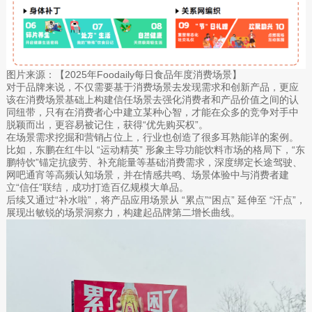
图片来源：【2025年Foodaily每日食品年度消费场景】
对于品牌来说，不仅需要基于消费场景去发现需求和创新产品，更应
该在消费场景基础上构建信任场景去强化消费者和产品价值之间的认
同纽带，只有在消费者心中建立某种心智，才能在众多的竞争对手中
脱颖而出，更容易被记住，获得“优先购买权”。
在场景需求挖掘和营销占位上，行业也创造了很多耳熟能详的案例。
比如，东鹏在红牛以 “运动精英” 形象主导功能饮料市场的格局下，“东
鹏特饮”锚定抗疲劳、补充能量等基础消费需求，深度绑定长途驾驶、
网吧通宵等高频认知场景，并在情感共鸣、场景体验中与消费者建
立“信任”联结，成功打造百亿规模大单品。
后续又通过“补水啦”，将产品应用场景从 “累点”“困点” 延伸至 “汗点”，
展现出敏锐的场景洞察力，构建起品牌第二增长曲线。