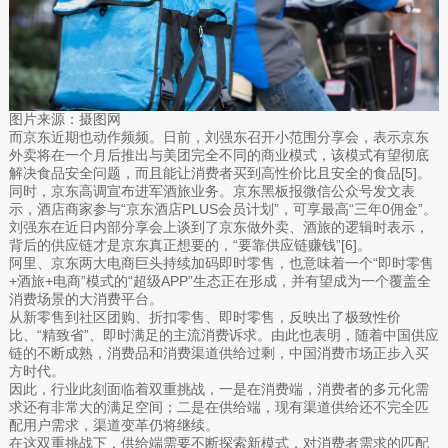
图片来源：摄图网
而京东近期也动作频频。日前，刘强东召开小范围分享会，表示京东
外卖将在一个月后推出与美团完全不同的商业模式，该模式有望彻底
解决食品安全问题，而且能让消费者买到高性价比且安全的食品[5]。
同时，京东高调宣布进军酒旅业务。京东黑板报微信公众号发文表
示，酒店商家参与“京东酒店PLUS会员计划”，可享最高“三年0佣金”。
刘强东在近日内部分享会上谈到了京东做外卖、酒旅的逻辑时表示，
背后的供应链才是京东真正想要的，“要靠供应链赚钱”[6]。
阿里、京东两大电商巨头持续加码即时零售，也意味着一个“即时零售
+酒旅+电商”模式的“超级APP”生态正在形成，并有望成为一个覆盖全
消费场景的大消费平台。
从新零售到社区团购、折扣零售、即时零售，反映出了极致性价
比、“精致省”、即时满足的主流消费诉求。由此也表明，随着中国供应
链的不断成熟，消费品和消费渠道供给过剩，中国消费市场正步入买
方时代。
因此，行业此刻面临着双重挑战，一是在消费端，消费者的多元化需
求还有非常大的满足空间；二是在供给端，现有渠道供给还不完全匹
配用户需求，渠道变革仍将继续。
在这双重挑战下，供给端需要不断探索新模式，对消费者需求的匹配