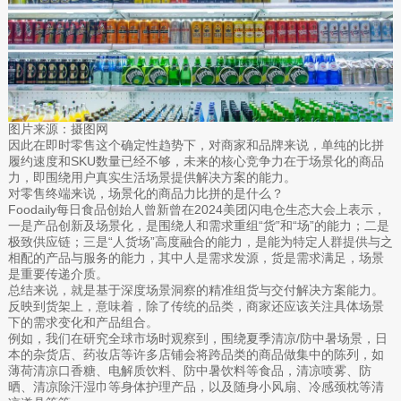
图片来源：摄图网
因此在即时零售这个确定性趋势下，对商家和品牌来说，单纯的比拼
履约速度和SKU数量已经不够，未来的核心竞争力在于场景化的商品
力，即围绕用户真实生活场景提供解决方案的能力。
对零售终端来说，场景化的商品力比拼的是什么？
Foodaily每日食品创始人曾新曾在2024美团闪电仓生态大会上表示，
一是产品创新及场景化，是围绕人和需求重组“货”和“场”的能力；二是
极致供应链；三是“人货场”高度融合的能力，是能为特定人群提供与之
相配的产品与服务的能力，其中人是需求发源，货是需求满足，场景
是重要传递介质。
总结来说，就是基于深度场景洞察的精准组货与交付解决方案能力。
反映到货架上，意味着，除了传统的品类，商家还应该关注具体场景
下的需求变化和产品组合。
例如，我们在研究全球市场时观察到，围绕夏季清凉/防中暑场景，日
本的杂货店、药妆店等许多店铺会将跨品类的商品做集中的陈列，如
薄荷清凉口香糖、电解质饮料、防中暑饮料等食品，清凉喷雾、防
晒、清凉除汗湿巾等身体护理产品，以及随身小风扇、冷感颈枕等清