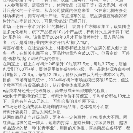
（人参葡萄酒、蓝莓酒等）、休闲食品（蓝莓干等）四大系列。桦树
汁只是它的一个子集。从该公司披露的信息来看，它在东北拥有多处
林场和农田，拥有桦树汁产能。有点撞车的是，该品牌也宣称自家桦
树汁市占率超过70%，可见“营销战” 已经开打。
市场上还有一家名为“轻上”的桦树汁，隶属于广东椰泰集团，该集团也
是多元化布局，旗下产品横跨10几个产品线，桦树汁只是属于其中“轻
饮”系列的一种。该集团于2024年3月才开始做桦树汁，属入局较晚
者，估计是看到行业内热潮才开始从“椰”入“桦”。
与嘉桦相比，在社交媒体上，林源春和轻上这两个品牌的植入似乎更
多一些，在相关电商平台，两品牌销量均突破10万+。但看定价，可能
是“价格战”起了刺激市场的作用。
在淘宝上，轻上白桦树汁245毫升10瓶装37.5元，每瓶3.75元，店铺
也卖到了60万+单，疑似是用价格促销换业绩。另一品牌林源春白桦树
汁6瓶装，73.6元，每瓶12.26元，价格反而被认为处于成本区间内。
目前，市场有信息统计，2024年桦树汁市场规模已突破15亿元，但这
个数字可能有虚高的成分，从行业整体表现来看：
●品类本身还处于突破阶段，尚未形成全民都知晓的程度；
●受制于产量和保鲜工艺，桦树汁单价不算便宜，平均单价都在10元上
下，贵的有的在15元以上，可能会影响其扩圈下沉；
●市场还缺乏消费者耳熟能详的终端品牌，总体格局小而散；
桦树汁要卖好，需告别网红体质
从网红商品走向超级单品，两者有一定关联性，但实质也大不同。网
红商品追求的是一阵风，短期内打爆，忽略长期可持续发展性；超级
单品追求的是一种“长青事业”，用目的来倒推，两类商品在各环节，都