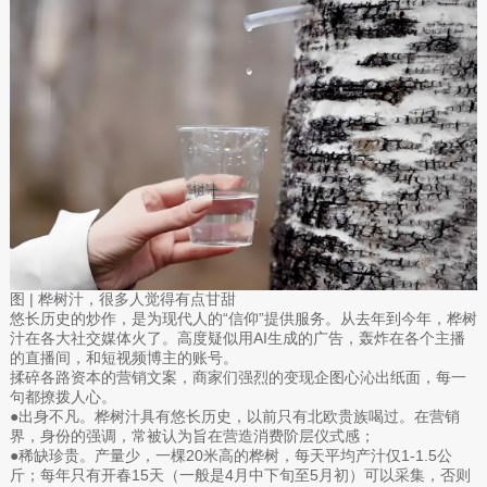
图 | 桦树汁，很多人觉得有点甘甜
悠长历史的炒作，是为现代人的“信仰”提供服务。从去年到今年，桦树
汁在各大社交媒体火了。高度疑似用AI生成的广告，轰炸在各个主播
的直播间，和短视频博主的账号。
揉碎各路资本的营销文案，商家们强烈的变现企图心沁出纸面，每一
句都撩拨人心。
●出身不凡。桦树汁具有悠长历史，以前只有北欧贵族喝过。在营销
界，身份的强调，常被认为旨在营造消费阶层仪式感；
●稀缺珍贵。产量少，一棵20米高的桦树，每天平均产汁仅1-1.5公
斤；每年只有开春15天（一般是4月中下旬至5月初）可以采集，否则