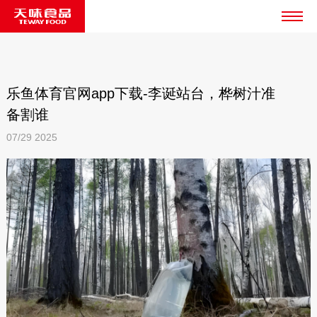
乐鱼体育官网app下载-李诞站台，桦树汁准
备割谁
07/29
2025