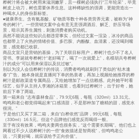
桦树汁将会被大树用来滋润嫩芽，且一棵树必须执行“三年轮采”，毕竟
树皮上动刀，树也需要休养生息。这种稀缺性的强调，更能营造出一
种喝水人的身份新标签。
●健康养生。含有氨基酸、矿物质等数十种各类营养元素，被称为“神
奇的树汁”。一些营销文案中会有意无意强调酒后、解乏、舒压等场
景，暗示其养生属性，刺激消费者购买动机。
虽然不能说这些知识点都违背事实，但经过文案一渲染，冰冷的商品
也都带上了火热的情绪价值、多巴胺、内酚酞、血清素，还没喝到嘴
里，感觉都已收获。
商品文宣只是营销的基操，为了关联目标用户，桦树汁也少不了名人
背书。李诞就夸桦树汁“老好喝了，喝了一次就爱上”，名模胡兵夸桦树
汁的成分“可以用来保湿以及抗过敏”。
别以为没人会信桦树汁的传说，消费者鸣鸣就刷到了类似的“枯木逢
春”广告。她本身就是直播间下单的热衷者，再加上视频给她推荐的桦
树汁是邮政渠道专属商品，又给她增加了一点信赖感。此外她平时看
综艺，似乎从主持人李湘的冰箱里，也看到过桦树汁，出于好奇，她
前后下单了两箱。
第一箱来自 “志有森林食品”，79.9元6瓶，每瓶（320ml）13.31元。
鸣鸣和老公都觉得喝起来“口感清甜，不是那种加了糖精的甜，感觉水
很润。”
于是他们又买了第二箱，来自“白桦依然”品牌，99元6瓶，每瓶
（330ml）16.5元。但这个品牌他们感觉反而喝得一般。
至于有没有效果，鸣鸣夫妻两也很务实，“这个需要长期喝”。他们也上
网看过不少人说桦树汁的一些“食效描述是智商税”，但鸣鸣老公
说，“只要好喝，就应该给予正向价值”。