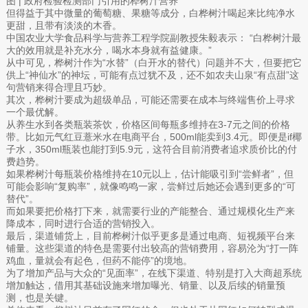
图 | 政府检验检测部门引用的桦树汁营养
但得益于其中微量的葡萄糖、果糖等成分，白桦树汁喝起来比纯净水
更甜，且带有淡淡的木香。
中国农业大学食品科学与营养工程学院副教授朱毅表示： “白桦树汁最
大的效用就是补充水分，喝水本身就有益健康。”
从中可见，桦树汁作为“水替”（白开水的替代）问题并不大，但要把它
供上“神仙水”的神坛，可能有点过犹不及，还不如农夫山泉“有点甜”这
句营销来得合理且巧妙。
其次，桦树汁要成为超级单品，可能还需要在成本与终端售价上寻求
一个最优解。
从养生水到各类瓶装茶饮，价格区间每瓶多维持在3-7元之间的价格
带。比如元气红豆薏米水在电商平台，500ml能卖到3.4元。即便是if椰
子水，350ml瓶装也能打到5.9元，这符合目前消费者追求质价比的付
费趋势。
如果桦树汁每瓶装价格维持在10元以上，估计能吸引到“尝鲜者”，但
可能会影响“复购率”，就像鸣鸣一家，尝鲜过后她还会遇到更多的“可
替代”。
而如果要把价格打下来，就需要行业的产能整合、通过规模化生产来
降成本，同时进行合适的营销投入。
最后，渠道铺货上，目前桦树汁似乎更多是通过电商、短视频平台来
铺量。这些渠道的特色是需要付出较高的营销费用，容易沦为“打一阵
鸡血，量就会有起色，但药不能停”的境地。
为了增加产品与大众的“见面率”，在线下渠道、特别是打入大商超系统
增加触达，借用其基础设施来增加曝光、销量、以及后续的销量预
测，也是关键。