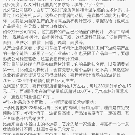
孔径宽度，以及对打孔器具的要求等，填补了行业空白。
此外该公司还称，自研了“0添加”原质保鲜和常温浓缩的技术体系，并
通过了欧盟有机认证。这些动作背后的动机，是嘉桦希望能为行业定
标，尤其是为自家生产的所谓高品质桦树汁定标，掌握话语（也就是
产品标准）主导权，放大自身优势。
如今打开公司官网，北京嘉桦的产品已经涵盖白桦树汁、浓缩白桦树
汁、 脱糖白桦树汁、白桦树汁冻干粉。这些原料已经被广泛使用于洗
面奶、爽肤水、眼霜、日霜、晚霜、面膜等。
从产业链条来看，该公司掌握了桦树汁上游原料加工到下游终端产品
的一整个链路，积累了一定产业基础，但也受限于产品单一性，要想
形成公司稳定营收，还需要把桦树汁打爆。
不过目前从终端产品嘉桦白桦树汁看，它的品牌知名度、以及消费者
第一性（比如提到桦树汁，会首先想到这个品牌）还不高，虽然这家
企业有邀请市场调研公司得出结论：嘉桦桦树汁市场在旅游超过
70%，2024年年销额可能在1亿元左右。
在淘宝和京东，嘉桦旗舰店销量均在1万左右，每瓶230毫升单价在15
元上下。而if椰子水在淘宝销量单店超过100万+，元气森林红豆薏米
水，旗舰店销量也在10万+。
●行业格局总体小而散，一些新玩家擅长营销驱动；
张学刚曾把2023年称为自己公司的“桦树汁营销元年”，理由是在短视
频助推下，桦树汁有了一波销售高峰，产品知名度有了一定破圈。其
它各家也开始营销发力。
比如来自吉林省白山的林源春，它原先是一家酒企。与嘉桦一心一意
猛嗑桦树汁不同，林源春是多元化发展。
在林源春这个牌子下，有白酒、饮品（蓝莓汁、桦树汁等）、果酒