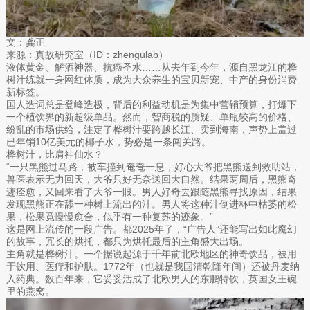
文：龚正
来源：真故研究室（ID：zhengulab）
液体黄金、解酒神器、抗癌圣水……从去年到今年，源自黑龙江的桦
树汁练就一身网红体质，成为大众养生的宝贝新宠、中产的身份消费
新标签。
国人造词总是登峰造极，背后的利益动机是为集中营销预算，打爆下
一个植饮界的新超级单品。然而，智商税的质疑、单瓶较高的价格、
纷乱的市场供给，注定了桦树汁要跨越长江、卖到海南，声势上盖过
已年销10亿美元的椰子水，势必是一条闯关路。
桦树汁，比肩神仙水？
“一只黑熊过马路，被车撞到奄奄一息，好心大爷把黑熊送到救助站，
兽医表示无力回天，大爷只好无奈送回大自然。结果两周后，黑熊奇
迹痊愈，又回来看了大爷一眼。男人好奇去跟随黑熊寻找原因，结果
发现黑熊正在舔一种树上流出的汁。男人将这种汁倒进杯中枯萎的松
果，松果竟慢慢愈合，似乎有一种复苏的迹象。”
这是网上流传的一段广告。都2025年了，“广告人”还能写出如此魔幻
的故事，冗长的烘托，都只为烘托最后的主角盛大出场。
主角就是桦树汁。一个据说起源于千年前北欧地区的神奇饮品，被用
于饮用、医疗和护肤。1772年（也就是我国清乾隆年间）还被丹麦纳
入药典。数百年来，它妥妥活成了北欧男人的东鹏特饮，英国女王碗
里的燕窝。