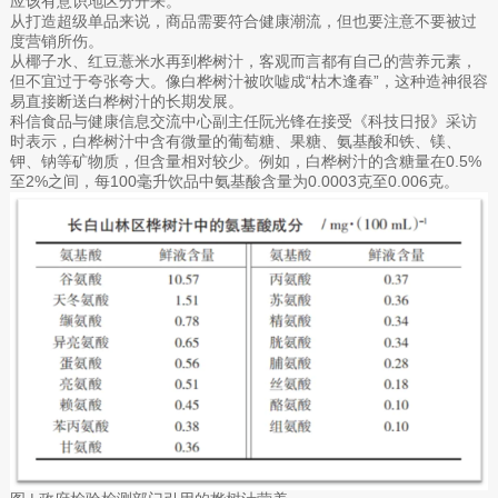
应该有意识地区分开来。
从打造超级单品来说，商品需要符合健康潮流，但也要注意不要被过
度营销所伤。
从椰子水、红豆薏米水再到桦树汁，客观而言都有自己的营养元素，
但不宜过于夸张夸大。像白桦树汁被吹嘘成“枯木逢春”，这种造神很容
易直接断送白桦树汁的长期发展。
科信食品与健康信息交流中心副主任阮光锋在接受《科技日报》采访
时表示，白桦树汁中含有微量的葡萄糖、果糖、氨基酸和铁、镁、
钾、钠等矿物质，但含量相对较少。例如，白桦树汁的含糖量在0.5%
至2%之间，每100毫升饮品中氨基酸含量为0.0003克至0.006克。