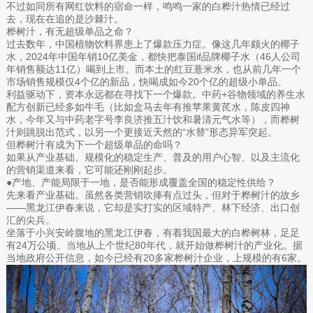
不过如同所有网红饮料的宿命一样，鸣鸣一家的白桦汁热情已经过
去，现在在追的是沙棘汁。
桦树汁，有无超级单品之命？
过去数年，中国植物饮料界患上了爆款压力症。像这几年颇火的椰子
水，2024年中国年销10亿美金，都快把泰国if品牌椰子水（46人公司
年销售额达11亿）喝到上市。而本土的红豆薏米水，也从前几年一个
市场销售规模仅4个亿的新品，快喝成如今20个亿的超级小单品。
利益驱动下，资本永远都在寻找下一个爆款。中药+谷物领域的养生水
配方创新已经多如牛毛（比如盒马去年有推苹果黄芪水，陈皮四神
水，今年又与中药老字号李良济推五汁饮和暑清元气水等），而桦树
汁则跳脱出范式，以另一个更接近天然的“水替”形态异军突起。
但桦树汁有成为下一个超级单品的命吗？
如果从产业基础、规模化的稳定生产、普及的用户心智、以及主流化
的营销渠道来看，它可能还刚刚起步。
●产地、产能局限于一地，是否能形成覆盖全国的稳定性供给？
先来看产业基础。虽然各类营销吹捧有点过头，但对于桦树汁的故乡
——黑龙江伊春来说，它却是实打实的区域特产、林下经济、出口创
汇的尖兵。
坐落于小兴安岭腹地的黑龙江伊春，有着我国最大的白桦树林，足足
有24万公顷。当地从上个世纪80年代，就开始做桦树汁的产业化。据
当地政府公开信息，如今已经有20多家桦树汁企业，上规模的有6家。