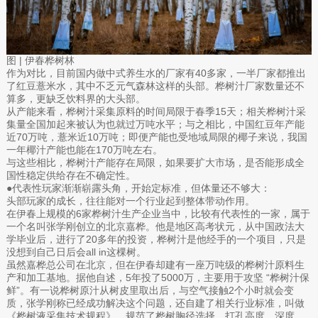
图 | 伊春桦树林
作为对比，目前国内做中式养生水的厂家有40多家，一半厂家都推出
了红豆薏米水，其中不乏元气森林这样的头部。桦树汁厂家数量还不
算多，更缺乏饮料界的大头部。
从产能来看，桦树汁采集原料的时间局限于春季15天；相关桦树汁采
集量全国加起来被认为也就过万吨水平；与之相比，中国红豆年产能
近70万吨，薏米近10万吨；即便产能也受地域局限的椰子来说，我国
一年椰汁产能也能在170万吨左右。
与这些相比，桦树汁产能存在局限，如果要扩大市场，是否能形成全
国性稳定供给存在不确定性。
●代表性玩家渐渐崭露头角，开始定标准，但体量还不够大：
头部玩家的成长，往往能对一个行业起到整体带动作用。
在伊春上规模的6家桦树汁生产企业当中，比较有代表性的一家，属于
一个名叫张学刚创立的北京嘉桦。他是地区高考状元，从中国政法大
学毕业后，进行了20多年的投资，桦树汁是他经手的一个项目，只是
没想到自己日后会all in这棵树。
虽然嘉桦总公司在北京，但在伊春却建有一座万吨级的桦树汁原料生
产和加工基地。据他自述，5年投了5000万，主要用于攻坚 “桦树汁保
鲜”。有一说桦树原汁从树皮里取出后，与空气接触2个小时就会变
质，张学刚称已经成功解决这个问题，还自建了相关行业标准，叫做
《桦树液采集技术规程》，规范了桦树胸径选择、打孔高度、深度、