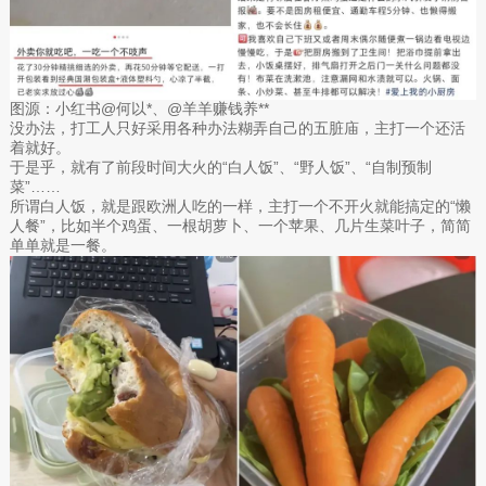
图源：小红书@何以*、@羊羊赚钱养**
没办法，打工人只好采用各种办法糊弄自己的五脏庙，主打一个还活
着就好。
于是乎，就有了前段时间大火的“白人饭”、“野人饭”、“自制预制
菜”……
所谓白人饭，就是跟欧洲人吃的一样，主打一个不开火就能搞定的“懒
人餐”，比如半个鸡蛋、一根胡萝卜、一个苹果、几片生菜叶子，简简
单单就是一餐。