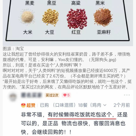
图源：淘宝
这让我想起了曾经炒得很火的安利纽崔莱奶昔，路子差不多，增强饱
腹感的代餐。可是，安利嘛，Yoo友们懂的。（无限狗头.jpg)
所以，到底！是谁在买这个“人类饲料”啊？
啊对对对对，关于“人类饲料”的短视频播放量已经接近6000万，其产
品在某电商平台已经卖了2.6万份。（不会都是测评博主买的吧？）
“最开始是出于好奇，后来饿了又懒得吃饭的时候，就吃一包这个，挺
方便的。”某买过2次的网友，在商品评论区默默地给了个五星好评。