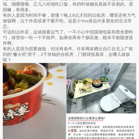
哉、细嚼慢咽、正儿八经地吃口饭，有的时候确实真挺不容易的。原
因嘛，有很多。
有的人是因为时间不够，谁懂？晚上8点才回到出租房，哪里还有力气
做饭啊，点个外卖或者干脆不吃。这是小Yoo身边许多朋友的生活常
态。
可说到点外卖，这就很看运气了。一不小心中招国潮包装和黑色塑料
勺，保管你一吃一个不吱声。如果你再有个肠应激，根本不敢随便造
作啊。
有的人是因为想要做饭，但没有条件。许多网友晒出自己在北上广租
到的“撇火药”房子，2千块钱的合租房，门都得抵着床，去哪儿做饭
呢？