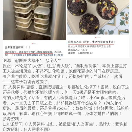
图源：@圈圈大概不*、@宅人**
反正，不论是“白人饭”，还是“野人饭”、“自制预制饭”，本质上都是打
工人被生活所迫，不得不进化吃饭，以便花更少的时间在厨房里。
凑合着也能吃，吃着吃着就习惯了，还挺好吃的，当减脂了，然后
——这辈子就凑合过去了。
而“人类饲料”更狠，直接把咀嚼这一步都给进化掉了！当然，说白了这
还是代餐，代餐能不能吃呢？能，但一天3顿还是不太现实的哈。
有的人吃是为了活着，有的人活着就是为了吃，小Yoo很明显就是后
者。人一旦失去了口腹之欲，那和机器还有什么区别？（狗头.jpg）
所以，最后的最后，还是希望Yoo友们：好好吃饭！好好睡觉！该吃吃
该喝喝，有事儿别往心里搁！悄咪咪说一句，身体才是自己的啊！
参考资料：
1.九派新闻《“人类饲料”走红，被质疑“把人当畜生”，品牌方：受狗粮
启发研制，各人需求不同》