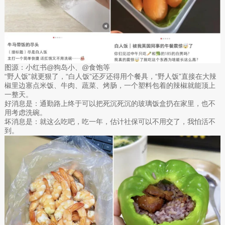
图源：小红书@狗岛小、@食饱等
“野人饭”就更狠了，“白人饭”还歹还得用个餐具，“野人饭”直接在大辣
椒里边塞点米饭、牛肉、蔬菜、烤肠，一个塑料包着的辣椒就能顶上
一整天。
好消息是：通勤路上终于可以把死沉死沉的玻璃饭盒扔在家里，也不
用考虑洗碗。
坏消息是：就这么吃吧，吃一年，估计社保可以不用交了，我怕活不
到。