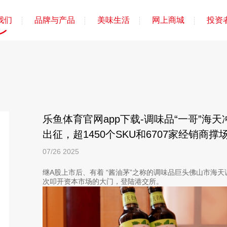
我们
品牌与产品
美味生活
网上商城
投资
乐鱼体育官网app下载-调味品“一哥”海
出征，超1450个SKU和6707家经销商撑
07/26
2025
继A股上市后、有着 “酱油茅”之称的调味品巨头佛山市海天
次叩开资本市场的大门，登陆港交所。