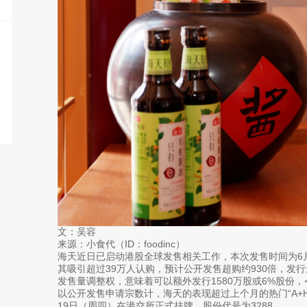
文：吴容
来源：小食代（ID：foodinc）
海天近日已启动港股全球发售相关工作，本次发售时间为6月
其吸引超过39万人认购，预计公开发售超购约930倍，发行
发售量调整权，意味着可以额外发行1580万股或6%股份，令
以公开发售申请宗数计，海天的表现超过上个月的热门“A+
19日（周四）在港交所正式挂牌，股份代号为3288。