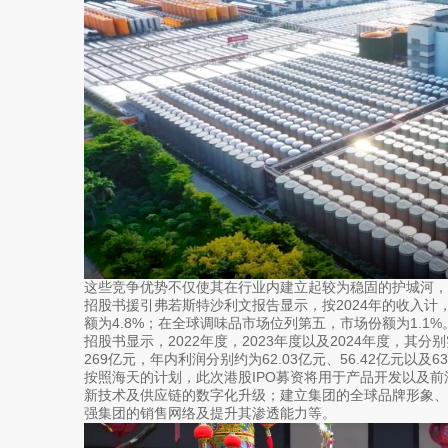
这些竞争优势不仅使其在行业内建立起较为稳固的护城河
招股书援引弗若斯特沙利文报告显示，按2024年的收入计
额为4.8%；在全球调味品市场位列第五，市场份额为1.1%
招股书显示，2022年度，2023年度以及2024年度，其分别实
269亿元，年内利润分别约为62.03亿元、56.42亿元以及63
按照海天的计划，此次港股IPO募资将用于产品开发以及
新技术及供应链的数字化升级；建立集团的全球品牌形象
强集团的销售网络及提升其渗透能力等。