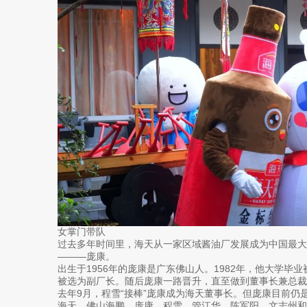
女掌门带队
过去多年时间里，海天从一家区域酱油厂发展成为中国最大
———庞康。
出生于1956年的庞康是广东佛山人。1982年，他大学毕
被选为副厂长。随后庞康一路晋升，直至做到董事长兼总裁
去年9月，程雪“接棒”庞康成为海天董事长。但庞康目前仍
海天、佛山海鹏、庞康、程雪、管江华、陈军阳、文志州和