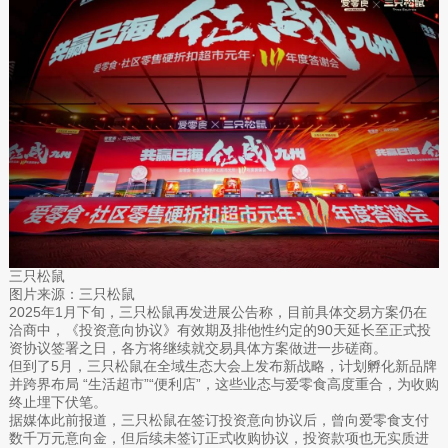
三只松鼠
图片来源：三只松鼠
2025年1月下旬，三只松鼠再发进展公告称，目前具体交易方案仍在
洽商中，《投资意向协议》有效期及排他性约定的90天延长至正式投
资协议签署之日，各方将继续就交易具体方案做进一步磋商。
但到了5月，三只松鼠在全域生态大会上发布新战略，计划孵化新品牌
并跨界布局 “生活超市”“便利店”，这些业态与爱零食高度重合，为收购
终止埋下伏笔。
据媒体此前报道，三只松鼠在签订投资意向协议后，曾向爱零食支付
数千万元意向金，但后续未签订正式收购协议，投资款项也无实质进