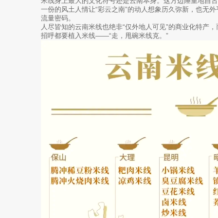
米线身上最大的文化符号还是云南本身。这方边陲重地自
一份的风土人情让“彩云之南”的动人想象历久弥新，也无
流量密码。
人尽皆知的云南米线也绝非“仅外地人可见”的商业化特产，
招呼都要植入米线——“走，甩碗米线克。”