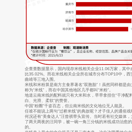
企查查数据显示，国内现存米线相关企业11.06万家，其中
比35.02%。而在米线相关企业所在城市分布TOP10中
曲靖等三地入围。
米线和米粉算是南方主食界著名“双胞胎”！虽然同样都是
称为“米线”，而在中国其他地区几乎都叫“米粉”。
地道云南米线的配料就只有大米和水，早早拿捏住“干净配料
白、光滑、柔软”的赞誉。
中国“粉圈”千姿百态，但云南米线的文化地位无人能及。
任谁不能说上两句“过桥米线”的典故呢？才子佳人的通俗
何况还有“美食达人”汪曾祺带头宣传。当时若有社交媒体
了两天两夜的汪同学，被一碗一角三分钱的米线成功治愈的
的。