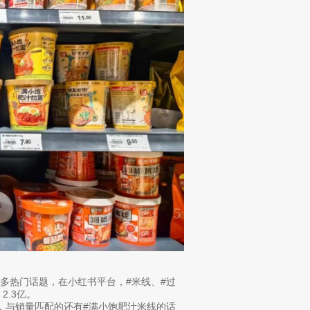
多热门话题，在小红书平台，#米线、#过
2.3亿。
品，与销量匹配的还有#满小饱肥汁米线的话