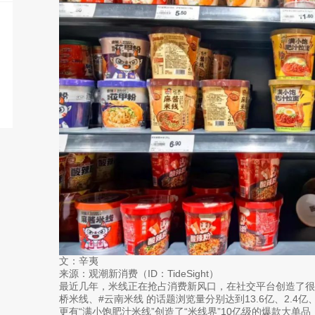
文：辛夷
来源：观潮新消费（ID：TideSight）
最近几年，米线正在抢占消费新风口，在社交平台创造了很
桥米线、#云南米线 的话题浏览量分别达到13.6亿、2.4亿、
更有“满小饱肥汁米线”创造了“米线界”10亿级的爆款大单