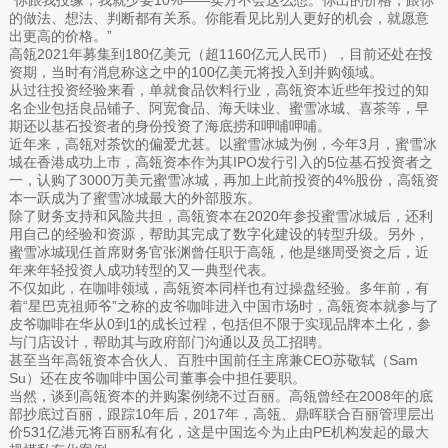
“你跟我投缘，我就少要10%——卖方不会这么想。你出的价格，跟你
的做法、想法、判断都有关系。你能看见比别人更好的机会，就愿意
出更高的价格。”
高瓴2021年募集到180亿美元（超1160亿元人民币），目前还处在投
资期，当时有消息称这之中的100亿美元将投入到并购领域。
从过往投资经验来看，单就食品饮料行业，高瓴资本近些年投过的知
名企业包括良品铺子、阿宽食品、海天味业、蜜雪冰城、喜茶等，早
期还以基石投资者的身份投资了海底捞和呷哺呷哺。
近年来，高瓴对茶饮的偏爱尤甚。以蜜雪冰城为例，今年3月，蜜雪冰
城在香港成功上市，高瓴资本作为其IPO发行引入的5位基石投资者之
一，认购了3000万美元蜜雪冰城，再加上此前投资的4%股份，高瓴资
本一跃成为了蜜雪冰城最大的外部股东。
除了财务支持和风险共担，高瓴资本在2020年参投蜜雪冰城后，还利
用自己的经验和资源，帮助其完成了数字化建设的转型升级。另外，
蜜雪冰城现任首席财务官张渊曾任职于高瓴，他是继周受资之后，近
年来年轻投资人成功转型的又一典型代表。
不仅如此，在咖啡领域，高瓴资本同样也有过操盘经验。多年前，有
着“星巴克祖师爷”之称的皮爷咖啡进入中国市场时，高瓴资本就参与了
皮爷咖啡在华从0到1的成长过程，包括但不限于实现品牌本土化，参
与门店设计，帮助其与政府部门沟通以及员工招聘。
甚至当年高瓴资本合伙人、百胜中国前任主席兼CEO苏敬轼（Sam
Su）还在皮爷咖啡中国公司董事会中担任要职。
当然，谈到高瓴资本的并购案例绕不过百丽。高瓴曾经在2008年的底
部抄底过百丽，跟踪10年后，2017年，高瓴、鼎晖联合百丽管理层出
价531亿港元将百丽私有化，这是中国迄今为止由PE机构发起的最大