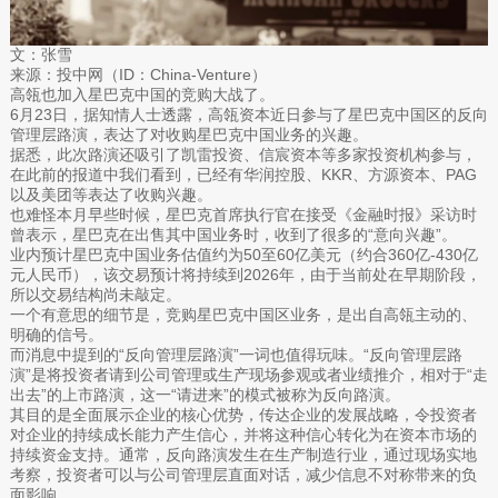
文：张雪
来源：投中网（ID：China-Venture）
高瓴也加入星巴克中国的竞购大战了。
6月23日，据知情人士透露，高瓴资本近日参与了星巴克中国区的反向
管理层路演，表达了对收购星巴克中国业务的兴趣。
据悉，此次路演还吸引了凯雷投资、信宸资本等多家投资机构参与，
在此前的报道中我们看到，已经有华润控股、KKR、方源资本、PAG
以及美团等表达了收购兴趣。
也难怪本月早些时候，星巴克首席执行官在接受《金融时报》采访时
曾表示，星巴克在出售其中国业务时，收到了很多的“意向兴趣”。
业内预计星巴克中国业务估值约为50至60亿美元（约合360亿-430亿
元人民币），该交易预计将持续到2026年，由于当前处在早期阶段，
所以交易结构尚未敲定。
一个有意思的细节是，竞购星巴克中国区业务，是出自高瓴主动的、
明确的信号。
而消息中提到的“反向管理层路演”一词也值得玩味。“反向管理层路
演”是将投资者请到公司管理或生产现场参观或者业绩推介，相对于“走
出去”的上市路演，这一“请进来”的模式被称为反向路演。
其目的是全面展示企业的核心优势，传达企业的发展战略，令投资者
对企业的持续成长能力产生信心，并将这种信心转化为在资本市场的
持续资金支持。通常，反向路演发生在生产制造行业，通过现场实地
考察，投资者可以与公司管理层直面对话，减少信息不对称带来的负
面影响。