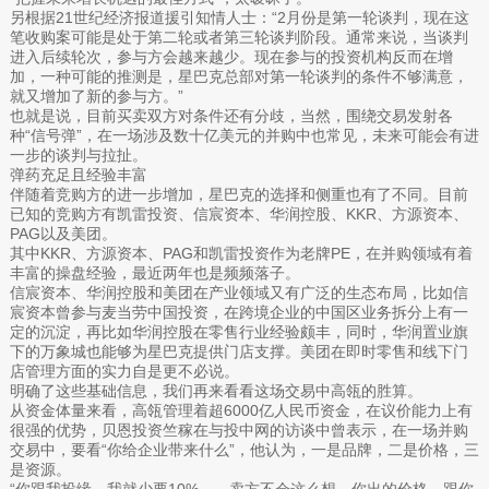
另根据21世纪经济报道援引知情人士：“2月份是第一轮谈判，现在这
笔收购案可能是处于第二轮或者第三轮谈判阶段。通常来说，当谈判
进入后续轮次，参与方会越来越少。现在参与的投资机构反而在增
加，一种可能的推测是，星巴克总部对第一轮谈判的条件不够满意，
就又增加了新的参与方。”
也就是说，目前买卖双方对条件还有分歧，当然，围绕交易发射各
种“信号弹”，在一场涉及数十亿美元的并购中也常见，未来可能会有进
一步的谈判与拉扯。
弹药充足且经验丰富
伴随着竞购方的进一步增加，星巴克的选择和侧重也有了不同。目前
已知的竞购方有凯雷投资、信宸资本、华润控股、KKR、方源资本、
PAG以及美团。
其中KKR、方源资本、PAG和凯雷投资作为老牌PE，在并购领域有着
丰富的操盘经验，最近两年也是频频落子。
信宸资本、华润控股和美团在产业领域又有广泛的生态布局，比如信
宸资本曾参与麦当劳中国投资，在跨境企业的中国区业务拆分上有一
定的沉淀，再比如华润控股在零售行业经验颇丰，同时，华润置业旗
下的万象城也能够为星巴克提供门店支撑。美团在即时零售和线下门
店管理方面的实力自是更不必说。
明确了这些基础信息，我们再来看看这场交易中高瓴的胜算。
从资金体量来看，高瓴管理着超6000亿人民币资金，在议价能力上有
很强的优势，贝恩投资竺稼在与投中网的访谈中曾表示，在一场并购
交易中，要看“你给企业带来什么”，他认为，一是品牌，二是价格，三
是资源。