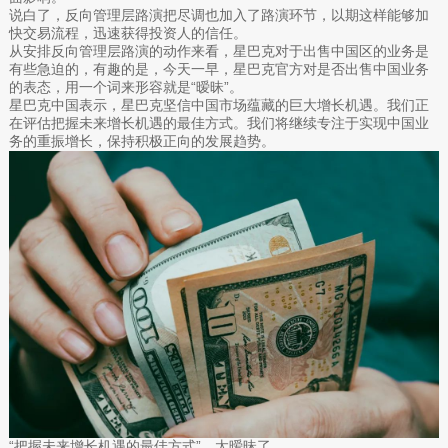
说白了，反向管理层路演把尽调也加入了路演环节，以期这样能够加
快交易流程，迅速获得投资人的信任。
从安排反向管理层路演的动作来看，星巴克对于出售中国区的业务是
有些急迫的，有趣的是，今天一早，星巴克官方对是否出售中国业务
的表态，用一个词来形容就是“暧昧”。
星巴克中国表示，星巴克坚信中国市场蕴藏的巨大增长机遇。我们正
在评估把握未来增长机遇的最佳方式。我们将继续专注于实现中国业
务的重振增长，保持积极正向的发展趋势。
“把握未来增长机遇的最佳方式”，太暧昧了。