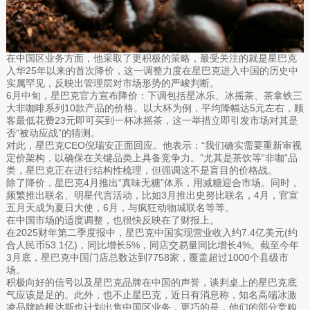
在中国区业务方面，他采取了更积极的策略，最受关注的就是星巴克
入华25年以来的首次降价，这一调整力度在星巴克进入中国的历史中
实属罕见，反映出管理层对市场形势的严峻判断。
6月中旬，星巴克官方宣布降价：下调包括星冰乐、冰摇茶、茶拿铁三
大非咖啡系列10款产品的价格。以大杯为例，平均降幅达5元左右，顾
客最低花费23元即可买到一杯冰摇茶，这一举措立即引发市场对其是
否“被动应战”的猜测。
对此，星巴克CEO倪瑞安正面回应。他表示：“我们确实需要重新审视
定价架构，以确保在关键品类上具备竞争力。”尤其是茶饮等“非咖”品
类，星巴克正在进行结构性梳理，但强调这不是盲目的价格战。
除了降价，星巴克4月推出“真味无糖”体系，用减糖迎合市场。同时，
频繁推出联名、明星代言活动，比如3月推出史努比联名，4月，官宣
五月天成为夏日大使，6月，与疯狂动物城联名等等。
在中国市场的适度调整，也很快反映在了财报上。
在2025财年第二季度报中，星巴克中国实现营业收入约7.4亿美元(约
合人民币53.1亿)，同比增长5%，同店交易量同比增长4%。截至今年
3月底，星巴克中国门店总数达到7758家，覆盖超过1000个县级市
场。
积极向好的信号以及星巴克品牌在中国的声誉，谈判桌上的星巴克底
气应该是足的。此外，也不止星巴克，近日有消息称，知名高端冰激
凌品牌哈根达斯也计划出售中国区业务，更巧的是，他们的部分竞购