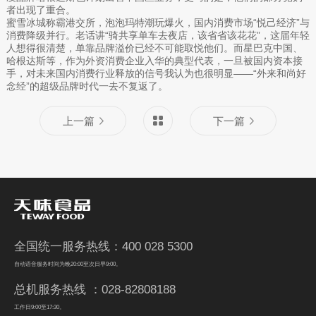
者出现了重合。
蜜雪冰城称霸港交所，泡泡玛特潮玩爆火，国内消费市场“悦己经济”与
消费降级并行。老话讲“骑共享单车去夜店，该省省该花花”，这届年轻
人想得很清楚，单靠品牌溢价已经不可能取悦他们。而星巴克中国、
哈根达斯等，作为外资消费企业入华的典型代表，一旦被国内资本接
手，对未来国内消费行业释放的信号我认为也很明显——“外来和尚好
念经”的超级品牌时代一去不复返了。
上一篇
下一篇
全国统一服务热线：400 028 5300
自动语音服务时间为晚20:00至次日早9:00。
总机服务热线 ：028-82808188
工作日9:00至17:30。