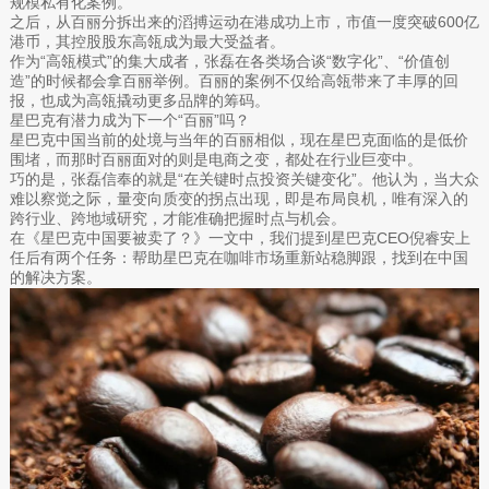
规模私有化案例。
之后，从百丽分拆出来的滔搏运动在港成功上市，市值一度突破600亿
港币，其控股股东高瓴成为最大受益者。
作为“高瓴模式”的集大成者，张磊在各类场合谈“数字化”、“价值创
造”的时候都会拿百丽举例。百丽的案例不仅给高瓴带来了丰厚的回
报，也成为高瓴撬动更多品牌的筹码。
星巴克有潜力成为下一个“百丽”吗？
星巴克中国当前的处境与当年的百丽相似，现在星巴克面临的是低价
围堵，而那时百丽面对的则是电商之变，都处在行业巨变中。
巧的是，张磊信奉的就是“在关键时点投资关键变化”。他认为，当大众
难以察觉之际，量变向质变的拐点出现，即是布局良机，唯有深入的
跨行业、跨地域研究，才能准确把握时点与机会。
在《星巴克中国要被卖了？》一文中，我们提到星巴克CEO倪睿安上
任后有两个任务：帮助星巴克在咖啡市场重新站稳脚跟，找到在中国
的解决方案。