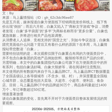
文：lby
来源：马上赢情报站（ID：gh_62c3dc96ee87
先是五月底，媒体报道白象方便面线下经销商批发价和线上、线下售
价出现“倒挂”；而后六月初，白象又陷入了“商标文字游戏”争议，消费
者发现：白象“多半袋面”的“多半”为商标名称而非“更多分量”，白象也
紧急致歉，并将进行相关产品包装调整。
从消费者人人追捧、竞相支持的“国货之光”，到如今争议连连，白象集
团究竟面临什么问题？背后又有着什么样的原因？在本周，马上赢情
报站带您数读「白象」。
需要特别说明的是，本次观察仅限于白象重点布局的方便面类目中，
并不包含白象集团的其他产品例如饮料、酸辣粉等类目产品的分析。
另需明确，本文中的白象集团指代白象公司旗下在方便面类目中的所
有系列，包括白象汤好喝、白象大辣娇等，请在阅读时注意甄别。
本文使用的所有数据均来自于马上赢品牌CT。马上赢品牌CT数据覆盖
了全国县级以上各等级城市（不含乡、镇、村），并深度覆盖全国核
心城市群，业态覆盖包括大卖场、大超市、小超市、便利店、食杂
店。目前，马上赢品牌CT中的品牌超30万个，商品条码量超过1400
万个，年订单数超过50亿笔。
增速显著放缓
谈论白象集团的变化，首先离不开对于方便面类目整体发展情况的简
要观察。