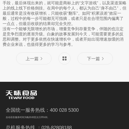
手段，最后体现出来的，就可能是商标上的“文字游戏”，以及渠道策略
上的线上线下价格倒挂。在局中的每个人，都认为自己“身不由己”，但
最后通常是没有收获增长，只能收获“翻车”。如同“积累误差”效应一
般，过程中的每一步可能都无可指摘，或者只是在合理范围内偏离了
一点点，但最后收获的结果却完全失控。
没有一个能够无限增长的市场，增量竞争到存量竞争，伴随的也注定
是竞争烈度的逐渐升级。白象的故事发展到今天，可能需要更多的反
思和调整。对于更多依然在快速增长中，或者开始出现增速放缓的消
费企业来说，也值得更多的学习与参考。
上一篇
下一篇
全国统一服务热线：400 028 5300
自动语音服务时间为晚20:00至次日早9:00。
总机服务热线 ：028-82808188