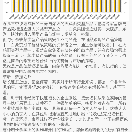
近几年中快速成长的三养与爆火的火鸡面类型产品，也是各家品牌与
产品竞相追逐进入的类型产品之一，白象集团也通过其「大辣娇」系
列，快速的进入类型产品市场中，期望分一杯羹。
但与引领香菜类型产品策略完全不同的是，在追品跟随的产品策略
中，白象变成了价格战策略的拥护者之一。通过数据可以看到，在火
鸡面类型产品中，虽然白象集团在快速的推出产品，并在市场份额上
接近三养，但其类型产品的每百克均价，仅有三养的约五分之三，依
然是简单的希望通过价格上的优势抢占市场的策略。
无论是产品创新还是追品，白象均是有能力、有动作、有执行的，但
最后取得的结果可能大不相同。
结语：数据之外
增长速度放缓、甚至停滞，其实对于所有行业来说，都是一个非常常
见的事。古话讲“风水轮流转”，有快速增长就会有增长停滞，甚至下
滑。
但，对于刚刚经历了快速增长的企业来说，接受增长放缓在实际的管
理与执行层面上，却并不是一件很简单的事。接受的难点在于，所有
的业绩增长都会变成目标，具象化到每一个负责人的头上。这些大大
小小的负责人，在其位时很难理直气壮地讲出：“我没法完成增长目
标，市场环境、市场规模不允许我增长”，尤其是对于一个正在经历或
者刚刚跨过快速增长阶段的企业来说。
这种增长事实上的困难与开口的“难堪”，都会逐渐转化为“变形”的增长