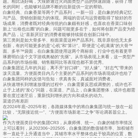
题。相比汤好喝，大辣娇通过火鸡面类型产品的快速跟随，获得了增
长的同时，也能够对品牌不断的拉新提供一定的帮助。
白象经典、白象香菜等两个产品系列，一新一旧，是白象的经典记忆
与产品、营销创新能力的体现。两端的尝试与运营都取得了较好的市
场成果，消费者既对经典传统的白象颇有好感，也喜欢在香菜口味创
新上“出格也出圈”的白象。问题可能更多在于，如何将创新产品变为经
典产品，让“喜新厌旧”的消费者能够持续留在创新口味中。
第三类则是如大骨多半、粉面菜蛋这种产品系列。既非原创也无太多
创新，有的可能更多的是“心机”和“算计”。即便是“心机满满”的大骨™
面、多半™袋面，在白象集团使用这两个商标前，行业中也有着更早
琢磨明白这个文字游戏奥秘的“先驱”。从市场表现上来看，这一类型产
品系列的市场份额、销售额同比等表现也都不算优秀。
白象集团近几年的兴起，离不开“好口碑”、“好人缘”、“好志气”带来的
泼天流量。方便面类目内几个主要的产品系列的市场表现或许也给了
白象集团同样的反馈与告知：求真务实，真诚面对消费者。
从快速增长到增速放缓的过程中，白象需要反思或调整的，或许也不
止于上述的“发心”问题，在渠道、产品上，白象集团整体，或许也都需
要在度过迷茫后，重新找到增长的方向和成长的动力。
渠道仍有差距
在2024年底~2025年初，各路媒体集中的将白象集团与统一放在一起
比较，“无限接近统一”、“方便面市场新老二之争”等论调甚嚣尘上。
作为方便面类目中的集团CR3，从康师傅、统一、白象的铺市率情况
上可以看到，从202306~202505，白象集团的数值铺市率、加权铺市
率一直处于上升通道当中，其铺市率水平整体也处于较高的位置，数