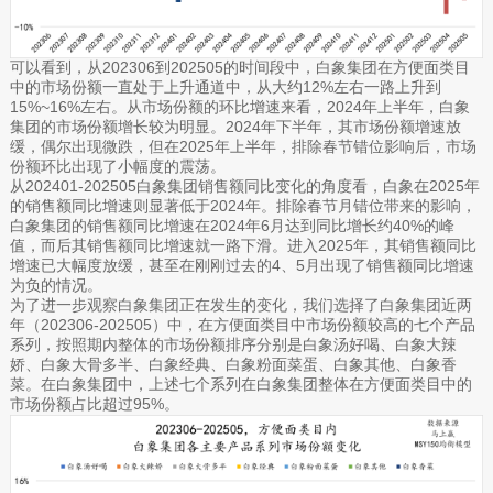
可以看到，从202306到202505的时间段中，白象集团在方便面类目
中的市场份额一直处于上升通道中，从大约12%左右一路上升到
15%~16%左右。从市场份额的环比增速来看，2024年上半年，白象
集团的市场份额增长较为明显。2024年下半年，其市场份额增速放
缓，偶尔出现微跌，但在2025年上半年，排除春节错位影响后，市场
份额环比出现了小幅度的震荡。
从202401-202505白象集团销售额同比变化的角度看，白象在2025年
的销售额同比增速则显著低于2024年。排除春节月错位带来的影响，
白象集团的销售额同比增速在2024年6月达到同比增长约40%的峰
值，而后其销售额同比增速就一路下滑。进入2025年，其销售额同比
增速已大幅度放缓，甚至在刚刚过去的4、5月出现了销售额同比增速
为负的情况。
为了进一步观察白象集团正在发生的变化，我们选择了白象集团近两
年（202306-202505）中，在方便面类目中市场份额较高的七个产品
系列，按照期内整体的市场份额排序分别是白象汤好喝、白象大辣
娇、白象大骨多半、白象经典、白象粉面菜蛋、白象其他、白象香
菜。在白象集团中，上述七个系列在白象集团整体在方便面类目中的
市场份额占比超过95%。