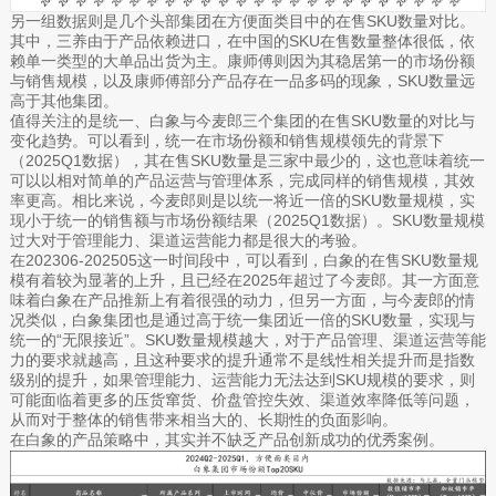
另一组数据则是几个头部集团在方便面类目中的在售SKU数量对比。
其中，三养由于产品依赖进口，在中国的SKU在售数量整体很低，依
赖单一类型的大单品出货为主。康师傅则因为其稳居第一的市场份额
与销售规模，以及康师傅部分产品存在一品多码的现象，SKU数量远
高于其他集团。
值得关注的是统一、白象与今麦郎三个集团的在售SKU数量的对比与
变化趋势。可以看到，统一在市场份额和销售规模领先的背景下
（2025Q1数据），其在售SKU数量是三家中最少的，这也意味着统一
可以以相对简单的产品运营与管理体系，完成同样的销售规模，其效
率更高。相比来说，今麦郎则是以统一将近一倍的SKU数量规模，实
现小于统一的销售额与市场份额结果（2025Q1数据）。SKU数量规模
过大对于管理能力、渠道运营能力都是很大的考验。
在202306-202505这一时间段中，可以看到，白象的在售SKU数量规
模有着较为显著的上升，且已经在2025年超过了今麦郎。其一方面意
味着白象在产品推新上有着很强的动力，但另一方面，与今麦郎的情
况类似，白象集团也是通过高于统一集团近一倍的SKU数量，实现与
统一的“无限接近”。SKU数量规模越大，对于产品管理、渠道运营等能
力的要求就越高，且这种要求的提升通常不是线性相关提升而是指数
级别的提升，如果管理能力、运营能力无法达到SKU规模的要求，则
可能面临着更多的压货窜货、价盘管控失效、渠道效率降低等问题，
从而对于整体的销售带来相当大的、长期性的负面影响。
在白象的产品策略中，其实并不缺乏产品创新成功的优秀案例。