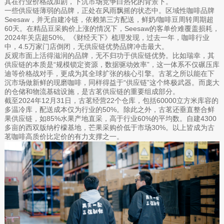
其在行业价格战加剧，下沉市场竞争白热化的背景下。
一些供应链薄弱的品牌，正处在风雨飘摇的状态中。区域性咖啡品牌
Seesaw，并无自建冷链，依赖第三方配送，鲜奶/咖啡豆周转周期超
60天。在精品豆采购价上涨的情况下，Seesaw的客单价难覆盖损耗，
2024年关店超50%。《财经天下》梳理发现，过去一年，咖啡行业
中，4.5万家门店倒闭，无供应链优势品牌冲击最大。
反观市面上活得滋润的品牌，无不归功于供应链优势。比如瑞幸，其
供应链的本质是“规模锁定资源，数据驱动效率”，这一体系不仅碾压库
迪等价格战对手，更成为其全球扩张的核心引擎。古茗之所以能在下
沉市场做新鲜的现磨咖啡，同样得益于“供应链”这个终极武器。而庞大
的仓储和物流基础设施，是古茗供应链的重要组成部分。
截至2024年12月31日，古茗经营22个仓库，包括60000立方米库容的
多温冷库，配送成本仅为行业的50%。除此之外，古茗还垂直整合鲜
果供应链，如85%水果产地直采，高于行业60%的平均数。自建4300
多亩的西双版纳柠檬基地，芒果采购价低于市场30%。以上皆成为古
茗咖啡高质价比定价的有力支撑之一。