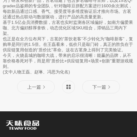
为了研发和创新产品，古茗组建了包含多名咖啡寻豆师，以及15名Q-
grader品鉴师的专业团队，针对咖啡豆拼配方案进行1600余次测试，
每款新品通过口感、香气、接受度等多维度验证后才推向市场。古茗
还通过热点联动与数据驱动，进行产品的高质量更新。
基于1.5亿会员消费数据，古茗也实时监测各区域偏好，如南方偏爱果
咖、北方偏好醇厚拿铁，动态优化区域SKU组合，滞销品三周内下
架。
也正是在全方位布局下，古茗的“茶饮老客”不少转化为“咖啡新客”，复
购率是同行的1.5倍。在王磊看来，低价只是敲门砖，真正的胜负在于
供应链复用创造的“质价比”革命。这在古茗身上得到了完美验证。
今天，火烧县城的咖啡大战，带来的启示很清晰：能赢的品牌，从不
靠价格卷死对手，而是用“质价比+供应链复用+场景+创新”重塑游戏规
则。
(文中人物王磊、赵琳、冯思为化名)
上一篇
下一篇