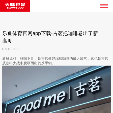
乐鱼体育官网app下载-古茗把咖啡卷出了新
高度
07/15
2025
新鲜原料、好喝不贵，是古茗做好现磨咖啡的最大底气，这也是古茗
从咖啡大战中脱颖而出的杀手锏。