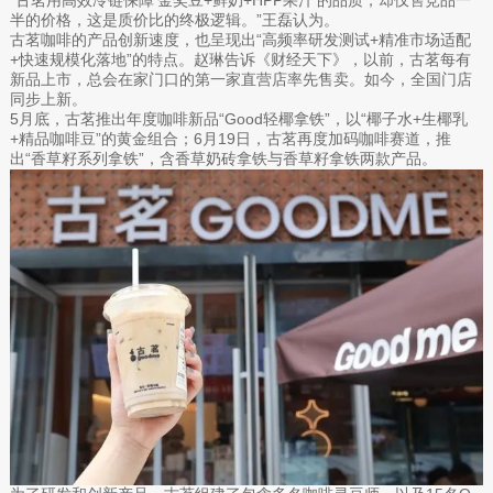
半的价格，这是质价比的终极逻辑。”王磊认为。
古茗咖啡的产品创新速度，也呈现出“高频率研发测试+精准市场适配
+快速规模化落地”的特点。赵琳告诉《财经天下》，以前，古茗每有
新品上市，总会在家门口的第一家直营店率先售卖。如今，全国门店
同步上新。
5月底，古茗推出年度咖啡新品“Good轻椰拿铁”，以“椰子水+生椰乳
+精品咖啡豆”的黄金组合；6月19日，古茗再度加码咖啡赛道，推
出“香草籽系列拿铁”，含香草奶砖拿铁与香草籽拿铁两款产品。