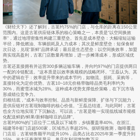
《财经天下》还了解到，古茗约75%的门店，与仓库的距离在150公里
范围内。这是古茗供应链体系的核心策略之一，本质是“以空间换效
率”，通过地理密集性构建三重壁垒。首先是成本壁垒：大幅缩短运输
半径，降低燃油、车辆损耗及人力成本；其次是鲜度壁垒：短保食材
次日达，兑现“新鲜”品牌承诺；最后是生态壁垒：以空间换效率，加盟
商实现高盈利，古茗门店数量再增加，进一步摊薄成本，形成区域优
势。
古茗还直接拥有并运营300多辆运输车辆，并向约97%的门店提供两日
一配的冷链配送。“这本质是以效率换规模的战略闭环。”王磊认为。其
中的逻辑在于：效率提升带来的成本节约，如物流、损耗、采购等，
直接转化为定价优势。古茗10~18元价格带咖啡品类毛利率约为
30%，而蜜雪冰城为28%。这种成本优势支撑低价策略，在下沉市场
形成错位竞争力。
归根结底，“成本与效率控制、品质与新鲜度保障、扩张与下沉能力，
是供应链对古茗现制咖啡的核心价值。”王磊总结道。与此同时，古茗
也全方位地实现了下沉触达。可以说，“古茗是唯一实现低线城市规模
化配送鲜奶/鲜果/新鲜咖啡豆的品牌”。
古茗约80%的门店位于二线及以下城市，乡镇覆盖率40%。在浙江、
福建等8省门店超500家，区域市占率超25%。据研报推测，咖啡覆盖
门店后，古茗销售额平均提升10%，品类占比在2025年第一季度升到
15%。光大证券测算显示，单店年利润增加数万元。