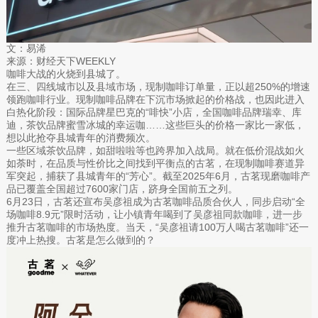
文：易浠
来源：财经天下WEEKLY
咖啡大战的火烧到县城了。
在三、四线城市以及县域市场，现制咖啡订单量，正以超250%的增速
领跑咖啡行业。现制咖啡品牌在下沉市场掀起的价格战，也因此进入
白热化阶段：国际品牌星巴克的“啡快”小店，全国咖啡品牌瑞幸、库
迪，茶饮品牌蜜雪冰城的幸运咖……这些巨头的价格一家比一家低，
想以此抢夺县城青年的消费频次。
一些区域茶饮品牌，如甜啦啦等也跨界加入战局。就在低价混战如火
如荼时，在品质与性价比之间找到平衡点的古茗，在现制咖啡赛道异
军突起，捕获了县城青年的“芳心”。截至2025年6月，古茗现磨咖啡产
品已覆盖全国超过7600家门店，跻身全国前五之列。
6月23日，古茗还宣布吴彦祖成为古茗咖啡品质合伙人，同步启动“全
场咖啡8.9元”限时活动，让小镇青年喝到了吴彦祖同款咖啡，进一步
推升古茗咖啡的市场热度。当天，“吴彦祖请100万人喝古茗咖啡”还一
度冲上热搜。古茗是怎么做到的？