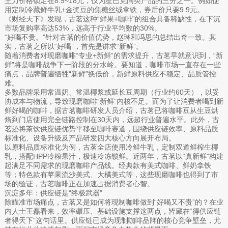
主力价格锁定在8.9~18元，仅为星巴克同类产品的三分之一。例如使
用定制冷藏鲜牛乳+金奖豆的焦糖丝绒拿铁，券后价只要9.9元。
《财经天下》发现，古茗这种“鲜果+咖啡”的组合具备稀缺性，在下沉
市场复购率高达53%，远高于行业平均数的30%。
“好喝不贵。”针对古茗的价值优势，赵琳和冯思的总结出奇一致。其
实，古茗之所以“好喝”，首先是讲求“新鲜”。
随着消费者对现磨咖啡“专业+新鲜”的需求提升，古茗早就意识到，“新
鲜”将是咖啡战争下一阶段的分水岭。要知道，咖啡市场一直存在一些
痛点，品牌普遍牺牲“新鲜”换低价，新鲜原料供应不稳定、品质管控
难。
多数品牌采用常温奶、常温椰浆或延长豆周期（行业约60天），以妥
协成本与物流，导致现磨咖啡“新鲜”内核不足。而为了让消费者喝到新
鲜好喝的咖啡，据古茗咖啡研发人员介绍，古茗已将咖啡豆从生豆烘
焙到门店使用完全链路控制在30天内，远超行业普遍水平。此外，古
茗还将茶饮供应链优势平移至咖啡赛道，围绕供应链效率、原料品质
标准化、设备升级及产品研发四大核心方向展开布局。
以原料品质标准化为例，古茗全店使用冷鲜牛乳，定制双道鲜榨生椰
乳，搭配HPP冷榨果汁，极速冷冻锁鲜。近两年，古茗以“真新鲜”构建
起满足不同需求的现磨咖啡产品线。经典款有美式咖啡、鲜奶拿铁
等；特色款有苹果流沙美式、大橘美式等，这些现磨咖啡也得到了市
场的验证，古茗咖啡正在加速占据消费者心智。
沉淀多年：供应链是“终极武器”
除瞄准市场痛点，古茗又是如何将现制咖啡做到“好喝又不贵”的？在业
内人士王磊看来，效率碾压、基础设施支撑这两点，皆藏在“得供应链
者得天下”这句话里。供应链已成为现制咖啡品牌的核心竞争壁垒，尤