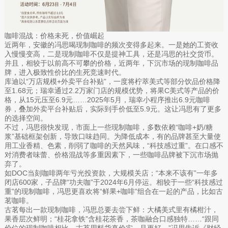
咖啡混战：价格未死，价值崛起
近两年，安徽的冯思喝现制咖啡的频次变得多起来。一是她的工资收
入慢慢变高，二是现制咖啡不仅是提神工具，还是冯思的社交货币。
并且，相较于以前高不可攀的价格，近两年，下沉市场的现制咖啡品
牌，进入极致性价比的生死竞速时代。
库迪以“万店规模+外卖平台补贴”，一度将柠萃美式等部分饮品价格降
至1.68元；瑞幸通过2.2万家门店的规模优势，将果C美式等产品的价
格，从15元压至6.9元……2025年5月，瑞幸小程序推出6.9元咖啡
券，叠加外卖平台补贴后，实际到手价低至5.9元。这让冯思有了更多
的选择空间。
不过，冯思很快发现，市面上一些现制咖啡，多数依赖“咖啡+奶/糖
浆”基础框架创新，导致口味趋同。为降低成本，有的品牌甚至大量使
用工业香精、色素，削弱了咖啡的天然风味，“科技感过重”。在口感不
对消费者味蕾、价格混战等多重因素下，一些咖啡品牌被下沉市场抛
弃了。
如DOC当刻咖啡两年亏光投资款，大规模关店；“本来不该有”一年多
闭店600家，子品牌“功夫咖”于2024年6月停运。相较于一些“科技感过
重”的现制咖啡，冯思更喜欢将“鲜果+咖啡”组合在一起的产品，比如古
茗咖啡。
古茗每出一款现制咖啡，冯思总要去尝下鲜：大橘美式里有橘柑汁，
果香层次鲜明；“桂花拿铁”含桂花茶香，茶咖融合口感独特……“跟同