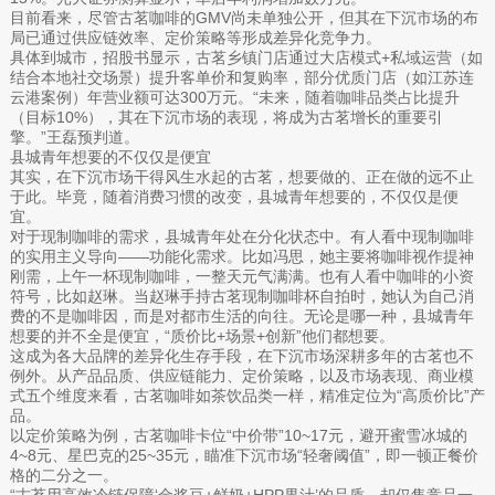
目前看来，尽管古茗咖啡的GMV尚未单独公开，但其在下沉市场的布
局已通过供应链效率、定价策略等形成差异化竞争力。
具体到城市，招股书显示，古茗乡镇门店通过大店模式+私域运营（如
结合本地社交场景）提升客单价和复购率，部分优质门店（如江苏连
云港案例）年营业额可达300万元。“未来，随着咖啡品类占比提升
（目标10%），其在下沉市场的表现，将成为古茗增长的重要引
擎。”王磊预判道。
县城青年想要的不仅仅是便宜
其实，在下沉市场干得风生水起的古茗，想要做的、正在做的远不止
于此。毕竟，随着消费习惯的改变，县城青年想要的，不仅仅是便
宜。
对于现制咖啡的需求，县城青年处在分化状态中。有人看中现制咖啡
的实用主义导向——功能化需求。比如冯思，她主要将咖啡视作提神
刚需，上午一杯现制咖啡，一整天元气满满。也有人看中咖啡的小资
符号，比如赵琳。当赵琳手持古茗现制咖啡杯自拍时，她认为自己消
费的不是咖啡因，而是对都市生活的向往。无论是哪一种，县城青年
想要的并不全是便宜，“质价比+场景+创新”他们都想要。
这成为各大品牌的差异化生存手段，在下沉市场深耕多年的古茗也不
例外。从产品品质、供应链能力、定价策略，以及市场表现、商业模
式五个维度来看，古茗咖啡如茶饮品类一样，精准定位为“高质价比”产
品。
以定价策略为例，古茗咖啡卡位“中价带”10~17元，避开蜜雪冰城的
4~8元、星巴克的25~35元，瞄准下沉市场“轻奢阈值”，即一顿正餐价
格的二分之一。
“古茗用高效冷链保障‘金奖豆+鲜奶+HPP果汁’的品质，却仅售竞品一