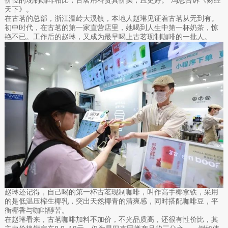
价位的现制咖啡相比，古茗用料货真价实，且更好。”冯思告诉《财经
天下》。
在古茗的总部，浙江温岭大溪镇，本地人赵琳见证着古茗从无到有。
初中时代，在古茗的第一家直营店里，她喝到人生中第一杯奶茶，惊
艳不已。工作后的赵琳，又成为最早喝上古茗现制咖啡的一批人。
赵琳还记得，自己喝的第一杯古茗现制咖啡，叫作高手椰拿铁，采用
的是低温压榨生椰乳，突出天然椰青的清爽感，同时搭配咖啡豆，平
衡椰香与咖啡醇苦。
在赵琳看来，古茗咖啡加料不加价，不光品质高，还很有性价比，其