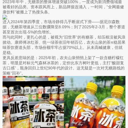
2023年年中，无糖茶的整体增速突破100%，一度成为新消费领域最
被看好的品类。资本跟风而上，新品牌接连涌入，一时间，“全网最健
康饮料”被搬上了热搜头条。
进入2024年第四季度，市场冷静得几乎断崖式下滑——据尼尔森数
据，无糖茶增速从三位数骤降至8.09%；到了2025年2-3月，整个赛道
甚至首次出现-5%的负增长。
而与此同时，更扎心的是，被视为“旧世界”的有糖茶，却压根没被风浪
掀动。康师傅冰红茶、统一绿茶依旧年销百亿，农夫山泉的茶π稳居果
味茶饮赛道头部，市场份额牢牢占据70%以上。从未高喊健康，但就
是稳。
更具反差意味的是：2025年初，农夫山泉悄悄上架了一款含糖柠檬红
茶，明显是对标元气森林冰茶的，定价比东方树叶更低，主打“酸甜复
古口感”，瓶身回归上世纪90年代的设计。这无疑是一次对无糖路线的
策略“回补”。