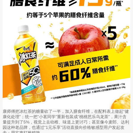
康师傅把冰红茶的糖量砍了一半，加入膳食纤维，在配料表上做起“健
康化处理”；统一把“小茗同学”重新包装成“桃桃芭乐乌龙茶”，果汁含
量提升到了5%，视觉上去幼稚、味道上更讨巧；甚至像今麦郎、达利
园这种老品牌，也通过“1元乐享”活动直接向价格敏感型用户发起攻
击：用实惠打败精致。