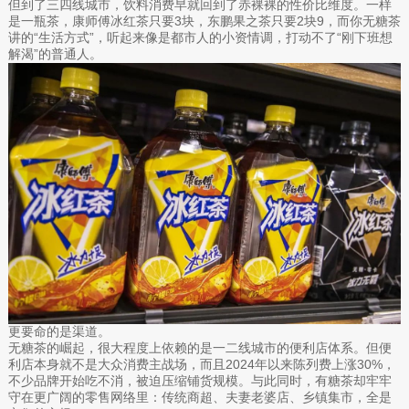
但到了三四线城市，饮料消费早就回到了赤裸裸的性价比维度。一样
是一瓶茶，康师傅冰红茶只要3块，东鹏果之茶只要2块9，而你无糖茶
讲的“生活方式”，听起来像是都市人的小资情调，打动不了“刚下班想
解渴”的普通人。
更要命的是渠道。
无糖茶的崛起，很大程度上依赖的是一二线城市的便利店体系。但便
利店本身就不是大众消费主战场，而且2024年以来陈列费上涨30%，
不少品牌开始吃不消，被迫压缩铺货规模。与此同时，有糖茶却牢牢
守在更广阔的零售网络里：传统商超、夫妻老婆店、乡镇集市，全是