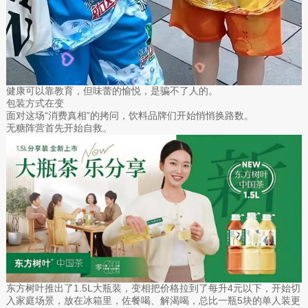
健康可以靠教育，但味蕾的愉悦，是骗不了人的。
包装方式在变
面对这场“消费真相”的拷问，饮料品牌们开始悄悄换路数。
无糖阵营首先开始自救。
东方树叶推出了1.5L大瓶装，变相把价格拉到了每升4元以下，开始切
入家庭场景，放在冰箱里，佐餐喝、解渴喝，总比一瓶5块的单人装更