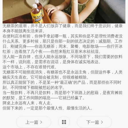
无糖茶的退潮，并不是人们放弃了健康，而是我们终于意识到，健康
本身不能脱离生活来讲。
在便利店冷柜前，你伸手拿起哪一瓶，其实和你是不是理性消费者没
什么关系。更多时候，那只是你那一刻的状态决定的：减脂期、工作
日、刚健完身——你选无糖茶；周末、聚餐、电影散场——你拧开冰
红茶；连着熬了几个夜——你想来瓶红豆薏米水祛祛湿。
没人能一直自律，也没人能永远放纵。不同场景下，我们需要的饮料
不一样，说到底，是需求在说话，是身体在诚实地表达。
这个市场上，不存在谁替代谁。
无糖茶不可能彻底消失，有糖茶也不是永远主角，但甜这件事，人类
确实天生喜欢。它可能会被克制，但很难被根除。
所以真正能留下的，不是某一种“最正确”的产品，而是那些在不同时
刻、不同情绪下都能被想起的名字。
当一瓶饮料，不再只是饮料，而是那个下班路上的慰藉，是夜宵摊前
的默契，是工作间隙的喘息——它就已经赢了。
牌桌上永远有人来，有人走。
但留下来的，一定是那个最懂人性、最懂生活的人。
上一篇
下一篇