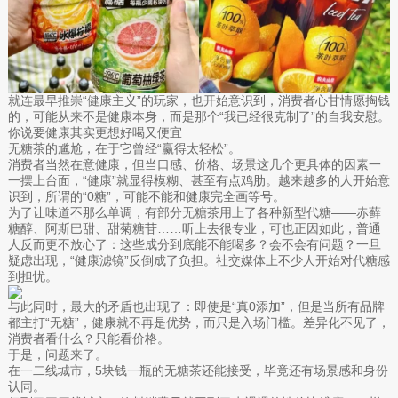
就连最早推崇“健康主义”的玩家，也开始意识到，消费者心甘情愿掏钱
的，可能从来不是健康本身，而是那个“我已经很克制了”的自我安慰。
你说要健康其实更想好喝又便宜
无糖茶的尴尬，在于它曾经“赢得太轻松”。
消费者当然在意健康，但当口感、价格、场景这几个更具体的因素一
一摆上台面，“健康”就显得模糊、甚至有点鸡肋。越来越多的人开始意
识到，所谓的“0糖”，可能不能和健康完全画等号。
为了让味道不那么单调，有部分无糖茶用上了各种新型代糖——赤藓
糖醇、阿斯巴甜、甜菊糖苷……听上去很专业，可也正因如此，普通
人反而更不放心了：这些成分到底能不能喝多？会不会有问题？一旦
疑虑出现，“健康滤镜”反倒成了负担。社交媒体上不少人开始对代糖感
到担忧。
与此同时，最大的矛盾也出现了：即使是“真0添加”，但是当所有品牌
都主打“无糖”，健康就不再是优势，而只是入场门槛。差异化不见了，
消费者看什么？只能看价格。
于是，问题来了。
在一二线城市，5块钱一瓶的无糖茶还能接受，毕竟还有场景感和身份
认同。