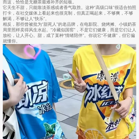
而这，恰恰是无糖茶最难补齐的短板。
它天生不甜，只能靠淡茶感或者香气取胜。这种“高级口味”很适合拍照
打卡，在社交媒体上看起来也很克制，但真正喝起来，不够爽，不够
解渴，不够让人“快乐”。
相反，那些曾被批为“甜死人”的老品牌，在电影院、烧烤摊、小镇奶茶
局里照样卖得风生水起。“冷藏似国窖”，不是它们健康，而是它们让人
放松，让人开心。甜，成了某种“情绪陪伴”。你说它“不健康”，但它偏
就懂你。