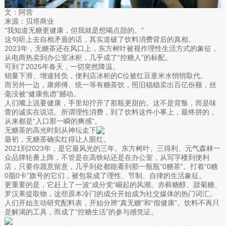
文：阿营
来源：贝塔商业
“我知道无糖更健康，但我就是想喝点甜的。”
这句听上去自相矛盾的话，其实道破了饮料消费背后的真相。
2023年，无糖茶还在风口上，东方树叶被视作理性生活方式的象征，
从电商热卖到办公室冰柜，几乎成了“控糖人”的标配。
可到了2025年春天，一切突然降温。
销量下滑、增速转负，便利店冰柜的C位被红豆薏米水悄悄取代。
而另外一边，康师傅、统一等有糖茶饮，照旧稳稳卖出百亿份额，丝
毫没被“健康焦虑”撼动。
人们嘴上说要健康，手里却拧开了那瓶更甜的。这不是背叛，而是味
蕾的诚实在说话。所谓理性消费，到了饮料这件小事上，最终拼的，
从来都是“入口那一瞬的爽感”。
无糖茶的高光时刻从神坛走下
最初，无糖茶确实红得让人眼红。
2021到2023年，是它最风光的三年。东方树叶、三得利、元气森林一
众品牌轮番上阵，不管是在高铁站还是在办公室，从写字楼到便利
店，只要你愿意留意，几乎到处都能看到那一瓶瓶“0糖茶”。打着“0糖
0脂0卡”旗号的它们，被包装成了理性、节制、自律的生活象征。
更重要的是，它赶上了一波“成分党”崛起的风潮。赤藓糖醇、甜菊糖、
罗汉果提取物，这些原本冷门的成分开始成为社交媒体的热门词汇。
人们开始主动研究配料表，开始分辨“真无糖”和“假健康”。饮料不再只
是解渴的工具，而成了“控糖生活”的参与感凭证。