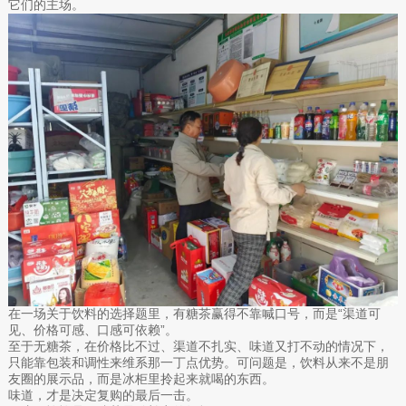
它们的主场。
在一场关于饮料的选择题里，有糖茶赢得不靠喊口号，而是“渠道可
见、价格可感、口感可依赖”。
至于无糖茶，在价格比不过、渠道不扎实、味道又打不动的情况下，
只能靠包装和调性来维系那一丁点优势。可问题是，饮料从来不是朋
友圈的展示品，而是冰柜里拎起来就喝的东西。
味道，才是决定复购的最后一击。