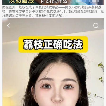
而在剧外，荔枝也成了今夏的爆款单品——网友不仅抢着购买新鲜荔
枝，也在社交平台分享荔枝的“花式吃法”：比如荔枝蘸盐越吃越甜、荔
枝蘸酱油等于三文鱼、荔枝鸡翅简直绝配......