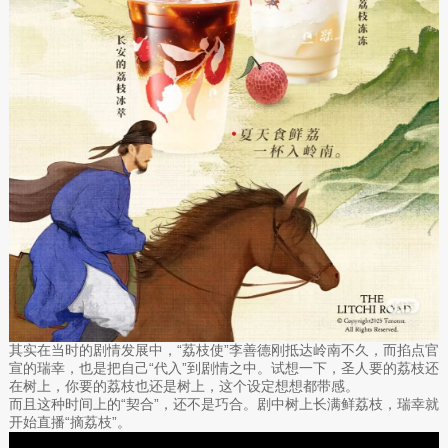
其实在当时的剧情发展中，“荔枝使”李善德刚抵达岭南不久，而掐点官
宣的瑞幸，也是把自己“代入”到剧情之中。试想一下，圣人要的荔枝还
在树上，你要的荔枝也还是树上，这个设定想想都带感。
而且这种时间上的“契合”，还不是巧合。剧中树上长满鲜荔枝，瑞幸就
开始直播“摘荔枝”。