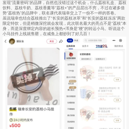
发现“流量密码”的品牌，自然也没错过这个机会，什么荔枝礼盒、荔枝
饮料、荔枝牛奶、荔枝香薰等“荔枝+”的产品层出不穷，不过在诸多借
势“荔枝热”的品牌中，联名课代表瑞幸交上了一份不一样的答卷。
虽说瑞幸也结合荔枝推出了“长安的荔枝冰萃”和“长安的荔枝冻冻”两款
限定特饮，但是稍微深挖就会发现，此次联名最大的亮点不是“荔枝”本
身，而是深度绑定内容的超长预热+浑身是“梗”的转运小马。听说这个
小马挂件上线就售罄，在咸鱼上都炒到了好几百！