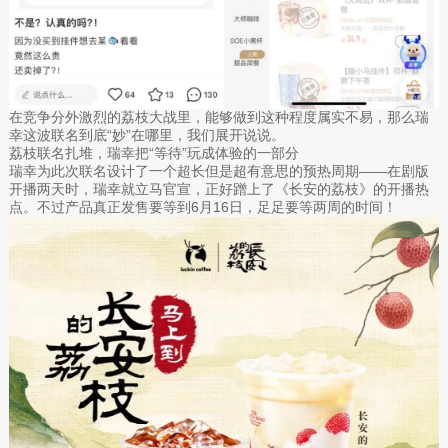
在竞争分外激烈的荔枝大战里，能够做到这种程度属实不易，那么瑞
幸这波联名到底“妙”在哪里，我们展开说说。
荔枝联名扎堆，瑞幸把“等待”玩成体验的一部分
瑞幸为此次联名设计了一个超长但是超有意思的预热周期——在剧版
开播两天时，瑞幸就立马官宣，正好蹭上了《长安的荔枝》的开播热
点。不过产品真正发售要等到6月16日，足足要等两周的时间！