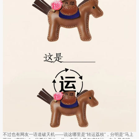
不过也有网友一语道破天机——说这哪里是“转运荔枝”，分明是“马上