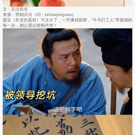
文：兵法先生
来源：营销兵法（ID：lanhaiyingxiao)
最近《长安的荔枝》可太火了，一开播就刷屏，“牛马打工人”李善德的
每一步，都让观众狠狠共情！