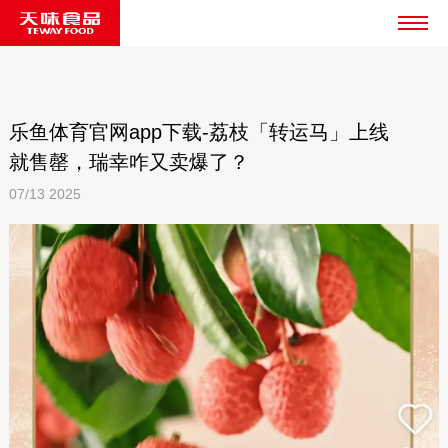
乐鱼体育官网app下载-荔枝「转运马」上线
就售罄，瑞幸咋又卖爆了？
07/13
2025