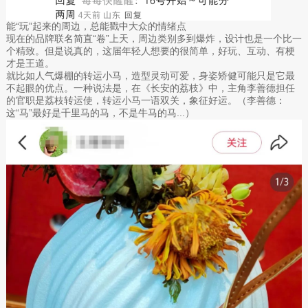
能“玩”起来的周边，总能戳中大众的情绪点
现在的品牌联名简直“卷”上天，周边类别多到爆炸，设计也是一个比一
个精致。但是说真的，这届年轻人想要的很简单，好玩、互动、有梗
才是王道。
就比如人气爆棚的转运小马，造型灵动可爱，身姿矫健可能只是它最
不起眼的优点。一种说法是，在《长安的荔枝》中，主角李善德担任
的官职是荔枝转运使，转运小马一语双关，象征好运。（李善德：
这“马”最好是千里马的马，不是牛马的马...）