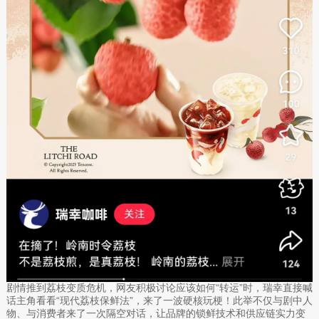
剧情推到荔枝变质危机，网友积极讨论应该如何“转运”时，瑞幸直接喊
话主角看看“现代荔枝保鲜法”，来了一波硬核玩梗！此举不仅与剧中人
物、与消费者来了一次隔空对话，让品牌的锁鲜技术和供应链实力变