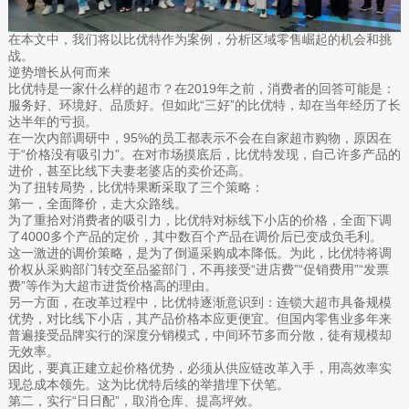
在本文中，我们将以比优特作为案例，分析区域零售崛起的机会和挑
战。
逆势增长从何而来
比优特是一家什么样的超市？在2019年之前，消费者的回答可能是：
服务好、环境好、品质好。但如此“三好”的比优特，却在当年经历了长
达半年的亏损。
在一次内部调研中，95%的员工都表示不会在自家超市购物，原因在
于“价格没有吸引力”。在对市场摸底后，比优特发现，自己许多产品的
进价，甚至比线下夫妻老婆店的卖价还高。
为了扭转局势，比优特果断采取了三个策略：
第一，全面降价，走大众路线。
为了重拾对消费者的吸引力，比优特对标线下小店的价格，全面下调
了4000多个产品的定价，其中数百个产品在调价后已变成负毛利。
这一激进的调价策略，是为了倒逼采购成本降低。为此，比优特将调
价权从采购部门转交至品鉴部门，不再接受“进店费”“促销费用”“发票
费”等作为大超市进货价格高的理由。
另一方面，在改革过程中，比优特逐渐意识到：连锁大超市具备规模
优势，对比线下小店，其产品价格本应更便宜。但国内零售业多年来
普遍接受品牌实行的深度分销模式，中间环节多而分散，徒有规模却
无效率。
因此，要真正建立起价格优势，必须从供应链改革入手，用高效率实
现总成本领先。这为比优特后续的举措埋下伏笔。
第二，实行“日日配”，取消仓库、提高坪效。