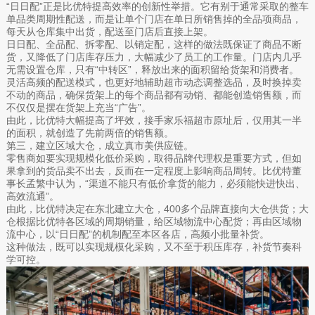
“日日配”正是比优特提高效率的创新性举措。它有别于通常采取的整车
单品类周期性配送，而是让单个门店在单日所销售掉的全品项商品，
每天从仓库集中出货，配送至门店后直接上架。
日日配、全品配、拆零配、以销定配，这样的做法既保证了商品不断
货，又降低了门店库存压力，大幅减少了员工的工作量。门店内几乎
无需设置仓库，只有“中转区”，释放出来的面积留给货架和消费者。
灵活高频的配送模式，也更好地辅助超市动态调整选品，及时换掉卖
不动的商品，确保货架上的每个商品都有动销、都能创造销售额，而
不仅仅是摆在货架上充当“广告”。
由此，比优特大幅提高了坪效，接手家乐福超市原址后，仅用其一半
的面积，就创造了先前两倍的销售额。
第三，建立区域大仓，成立真市美供应链。
零售商如要实现规模化低价采购，取得品牌代理权是重要方式，但如
果拿到的货品卖不出去，反而在一定程度上影响商品周转。比优特董
事长孟繁中认为，“渠道不能只有低价拿货的能力，必须能快进快出、
高效流通”。
由此，比优特决定在东北建立大仓，400多个品牌直接向大仓供货；大
仓根据比优特各区域的周期销量，给区域物流中心配货；再由区域物
流中心，以“日日配”的机制配至本区各店，高频小批量补货。
这种做法，既可以实现规模化采购，又不至于积压库存，补货节奏科
学可控。