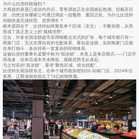
为什么比优特能做到？
大商超的衰退已成业内共识，零售调改正在全国掀起热潮。但截至目
前，仍然没有哪家公司通过调改一扭颓势、重回正轨。为什么比优特
却能快速完成转型、逆势增长？
根本原因在于，比优特始终聚焦单个区域（东北），不断加密，从而
形成了真正意义上的“规模优势”。
过去，许多全国连锁超市采用蜻蜓点水式的扩张，每个城市都只有一
两家门店，无法支撑自有的仓配体系。看似是连锁，实则每家门店都
在单打独斗，各自持有一套复杂的经销体系。
这被比优特董事长孟繁中称为“假连锁”，本质上是单店模式——门店开
得虽多，但单店成本并未降低，规模优势无从谈起。
与之对应的“真连锁”，要求“聚焦区域、统仓统配”。
比优特长期深耕东北，在单个城市能加密到20-30家门店，2024年仅
靠黑、辽两省就创造出了74亿的销售额。