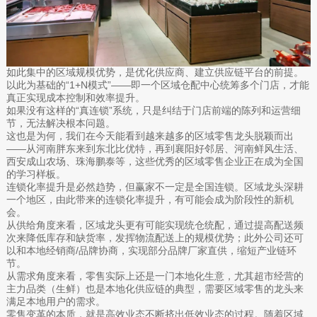
如此集中的区域规模优势，是优化供应商、建立供应链平台的前提。
以此为基础的“1+N模式”——即一个区域仓配中心统筹多个门店，才能
真正实现成本控制和效率提升。
如果没有这样的“真连锁”系统，只是纠结于门店前端的陈列和运营细
节，无法解决根本问题。
这也是为何，我们在今天能看到越来越多的区域零售龙头脱颖而出
——从河南胖东来到东北比优特，再到襄阳好邻居、河南鲜风生活、
西安成山农场、珠海鹏泰等，这些优秀的区域零售企业正在成为全国
的学习样板。
连锁化率提升是必然趋势，但赢家不一定是全国连锁。区域龙头深耕
一个地区，由此带来的连锁化率提升，有可能会成为阶段性的新机
会。
从供给角度来看，区域龙头更有可能实现统仓统配，通过提高配送频
次来降低库存和缺货率，发挥物流配送上的规模优势；此外公司还可
以和本地经销商/品牌协商，实现部分品牌厂家直供，缩短产业链环
节。
从需求角度来看，零售实际上还是一门本地化生意，尤其超市经营的
主力品类（生鲜）也是本地化供应链的典型，需要区域零售的龙头来
满足本地用户的需求。
零售变革的本质，就是高效业态不断挤出低效业态的过程。随着区域