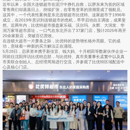
近年以来，全国大连锁超市在泥泞中挣扎自救，以胖东来为首的区域
零售商们却蒸蒸日上、持续扩张，在零售变革的浪潮里成了领航员。
这其中，一个代表性案例是东北连锁超市比优特。这家超市于1996年
成立，在2019年意识到连锁超市的危机，早早启动自主调改，成果斐
然。近两年内，比优特超市接盘家乐福、沃尔玛、永辉、大润发、华
润万家等超市原址，一口气在东北开出了37家门店，预计2025年再开
20余家新店，突破百亿营收。
在连锁大超市一片萧条之际，比优特的逆势增长格外亮眼。它的成
功，意味着一种新的买方解法正在涌现。
5月28日，启承资本携手新佳宜、钱大妈、十月稻田等数家伙伴企业一
同前往沈阳拜访比优特总部，与比优特、真市美董事长孟繁中以及真
市美联合创始人、总经理周旭进行交流，并参观了比优特区域配送中
心及核心门店。