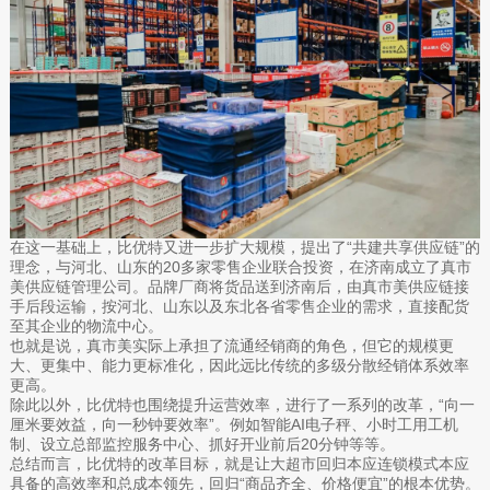
在这一基础上，比优特又进一步扩大规模，提出了“共建共享供应链”的
理念，与河北、山东的20多家零售企业联合投资，在济南成立了真市
美供应链管理公司。品牌厂商将货品送到济南后，由真市美供应链接
手后段运输，按河北、山东以及东北各省零售企业的需求，直接配货
至其企业的物流中心。
也就是说，真市美实际上承担了流通经销商的角色，但它的规模更
大、更集中、能力更标准化，因此远比传统的多级分散经销体系效率
更高。
除此以外，比优特也围绕提升运营效率，进行了一系列的改革，“向一
厘米要效益，向一秒钟要效率”。例如智能AI电子秤、小时工用工机
制、设立总部监控服务中心、抓好开业前后20分钟等等。
总结而言，比优特的改革目标，就是让大超市回归本应连锁模式本应
具备的高效率和总成本领先，回归“商品齐全、价格便宜”的根本优势。