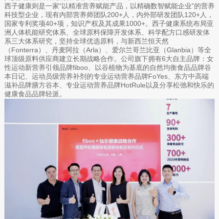
西子健康则是一家“以精准营养赋能产品，以精确数智赋能企业”的营养
科技型企业，现有内部营养师团队200+人，内外部研发团队120+人，
国家专利奖项40+项，知识产权及其成果1000+。西子健康系统布局亚
洲人体机能研究体系、全球原料保障开发体系、科学配方口感研发体
系三大体系研究，坚持全球优选原料，与新西兰恒天然
（Fonterra）、丹麦阿拉（Arla）、爱尔兰哥兰比亚（Glanbia）等全
球顶级原料供应商建立长期战略合作。公司旗下拥有6大自主品牌：女
性运动新营养引领品牌fiboo、以谷植物为基底的自然均衡食品品牌谷
本日记、运动员级营养补剂的专业运动营养品牌FoYes、东方中高端
滋补品牌膳方谷本、专业运动营养品牌HotRule以及分享松弛和快乐的
健康食品品牌轻派。