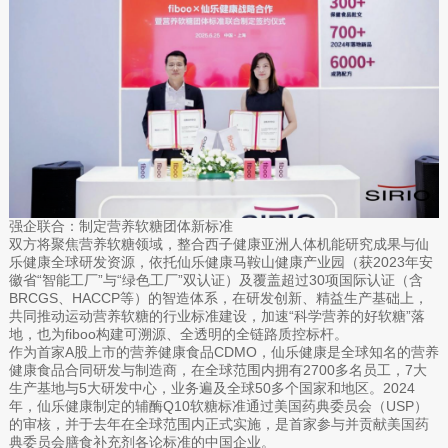
强企联合：制定营养软糖团体新标准
双方将聚焦营养软糖领域，整合西子健康亚洲人体机能研究成果与仙
乐健康全球研发资源，依托仙乐健康马鞍山健康产业园（获2023年安
徽省“智能工厂”与“绿色工厂”双认证）及覆盖超过30项国际认证（含
BRCGS、HACCP等）的智造体系，在研发创新、精益生产基础上，
共同推动运动营养软糖的行业标准建设，加速“科学营养的好软糖”落
地，也为fiboo构建可溯源、全透明的全链路质控标杆。
作为首家A股上市的营养健康食品CDMO，仙乐健康是全球知名的营养
健康食品合同研发与制造商，在全球范围内拥有2700多名员工，7大
生产基地与5大研发中心，业务遍及全球50多个国家和地区。2024
年，仙乐健康制定的辅酶Q10软糖标准通过美国药典委员会（USP）
的审核，并于去年在全球范围内正式实施，是首家参与并贡献美国药
典委员会膳食补充剂各论标准的中国企业。