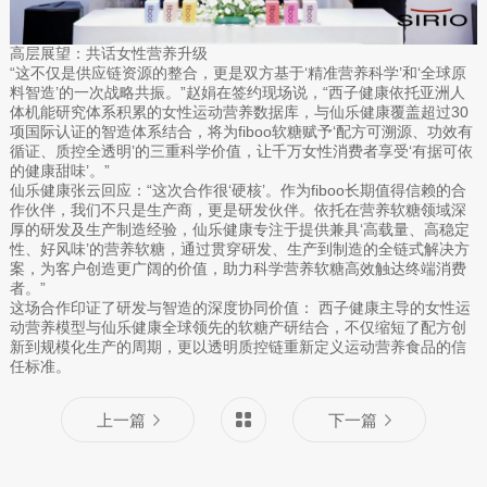
高层展望：共话女性营养升级
“这不仅是供应链资源的整合，更是双方基于‘精准营养科学’和‘全球原
料智造’的一次战略共振。”赵娟在签约现场说，“西子健康依托亚洲人
体机能研究体系积累的女性运动营养数据库，与仙乐健康覆盖超过30
项国际认证的智造体系结合，将为fiboo软糖赋予‘配方可溯源、功效有
循证、质控全透明’的三重科学价值，让千万女性消费者享受‘有据可依
的健康甜味’。”
仙乐健康张云回应：“这次合作很‘硬核’。作为fiboo长期值得信赖的合
作伙伴，我们不只是生产商，更是研发伙伴。依托在营养软糖领域深
厚的研发及生产制造经验，仙乐健康专注于提供兼具‘高载量、高稳定
性、好风味’的营养软糖，通过贯穿研发、生产到制造的全链式解决方
案，为客户创造更广阔的价值，助力科学营养软糖高效触达终端消费
者。”
这场合作印证了研发与智造的深度协同价值： 西子健康主导的女性运
动营养模型与仙乐健康全球领先的软糖产研结合，不仅缩短了配方创
新到规模化生产的周期，更以透明质控链重新定义运动营养食品的信
任标准。
上一篇
下一篇