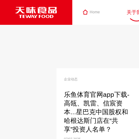
关于
Home
企业动态
乐鱼体育官网app下载-
高瓴、凯雷、信宸资
本...星巴克中国股权和
哈根达斯门店在“共
享”投资人名单？
07/07
2025