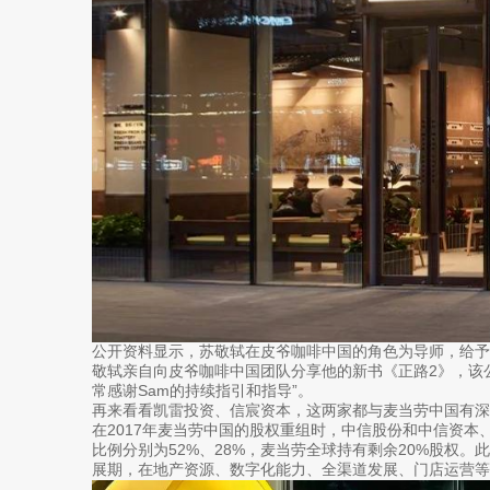
公开资料显示，苏敬轼在皮爷咖啡中国的角色为导师，给
敬轼亲自向皮爷咖啡中国团队分享他的新书《正路2》，该
常感谢Sam的持续指引和指导”。
再来看看凯雷投资、信宸资本，这两家都与麦当劳中国有深
在2017年麦当劳中国的股权重组时，中信股份和中信资本
比例分别为52%、28%，麦当劳全球持有剩余20%股权
展期，在地产资源、数字化能力、全渠道发展、门店运营等