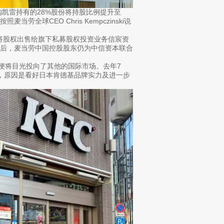
购凯雷持有的28%股份将持股比例提升至
全球CEO Chris Kempczinski说
信将股权出售给旗下私募股权投资业务信宸资
成后，麦当劳中国控股股东仍为中信资本联合
便将目光投向了其他的国际市场。去年7
化，原因是看好日本肯德基品牌实力及进一步