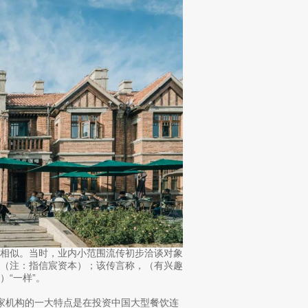
言相似。当时，业内小范围流传初步洽谈对象
信（注：指信宸资本）；该传言称，（有兴趣
“一样”。
三家机构的一大特点是在投资中国大型餐饮连