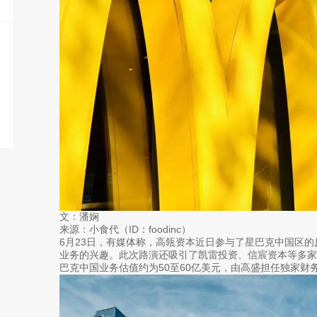
文：潘娴
来源：小食代（ID：foodinc）
6月23日，有媒体称，高瓴资本近日参与了星巴克中国区
业务的兴趣。此次路演还吸引了凯雷投资、信宸资本等多
巴克中国业务估值约为50至60亿美元，由高盛担任独家财务