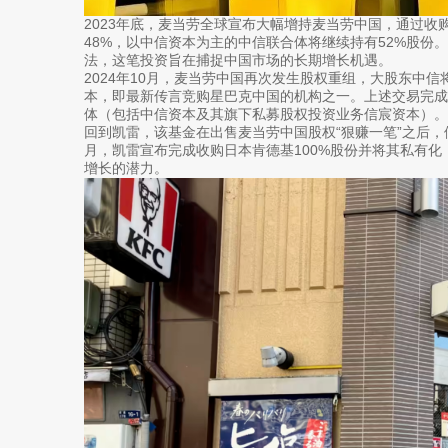
2023年底，麦当劳全球宣布大幅增持麦当劳中国，通过收
48%，以中信资本为主的中信联合体将继续持有52%股份。按照麦当劳
法，这笔投资旨在捕捉中国市场的长期增长机遇。
2024年10月，麦当劳中国再次发生股权重组，大股东中
本，即最新传言竞购星巴克中国的机构之一。上述交易完
体（包括中信资本及其旗下私募股权投资业务信宸资本）。
回到凯雷，该基金在出售麦当劳中国股权“狠赚一笔”之后，
月，凯雷宣布完成收购日本肯德基100%股份并将其私有
增长的潜力。