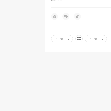
上一篇
下一篇