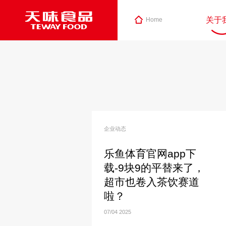
关于
Home
企业动态
乐鱼体育官网app下
载-9块9的平替来了，
超市也卷入茶饮赛道
啦？
07/04
2025