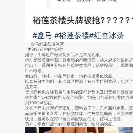
盒马鲜生红杏冰茶
生鲜超市中的“茶饮”
如今，生鲜超市做现制饮品不是罕见现象。
特别是随着近年着消费市场的不断演变，越来越多的生鲜
推出了一系列各具特色的茶饮类饮品，从鲜榨果汁、现磨
目不暇接。
像山姆、朴朴、小象等超市，均有推出类似饮品。
以盒马鲜生为例，其冷藏区摆满了有各类自制饮品，包含了
蔬茶等。
货架品种也会随着目前市场的流行趋势以及消费者的喜好变化
枝甘露”“NFC羽衣甘蓝混合果蔬汁”均是目前茶饮行业的流量型
到1000ml左右。
这类产品主打新鲜无添加，配料表干净，只有新鲜水果、
品深受消费者喜爱，在社交媒体上的热度也颇高，不少网
饮用，也可以在家中自己调配饮品使用，好喝且便捷。
另外，零食门店也有涉足现制茶饮、咖啡的饮品。