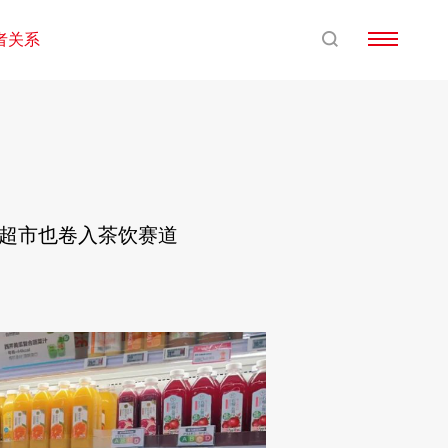
者关系
，超市也卷入茶饮赛道