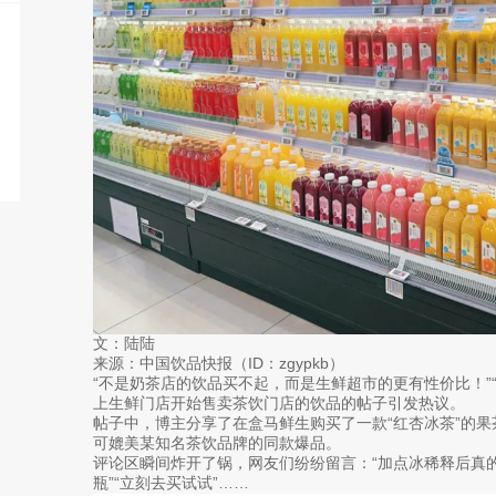
文：陆陆
来源：中国饮品快报（ID：zgypkb）
“不是奶茶店的饮品买不起，而是生鲜超市的更有性价比！”
上生鲜门店开始售卖茶饮门店的饮品的帖子引发热议。
帖子中，博主分享了在盒马鲜生购买了一款“红杏冰茶”的
可媲美某知名茶饮品牌的同款爆品。
评论区瞬间炸开了锅，网友们纷纷留言：“加点冰稀释后真的
瓶”“立刻去买试试”……