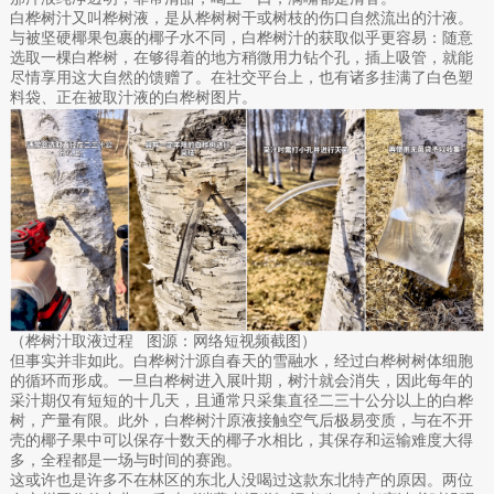
白桦树汁又叫桦树液，是从桦树树干或树枝的伤口自然流出的汁液。
与被坚硬椰果包裹的椰子水不同，白桦树汁的获取似乎更容易：随意
选取一棵白桦树，在够得着的地方稍微用力钻个孔，插上吸管，就能
尽情享用这大自然的馈赠了。在社交平台上，也有诸多挂满了白色塑
料袋、正在被取汁液的白桦树图片。
（桦树汁取液过程 图源：网络短视频截图）
但事实并非如此。白桦树汁源自春天的雪融水，经过白桦树树体细胞
的循环而形成。一旦白桦树进入展叶期，树汁就会消失，因此每年的
采汁期仅有短短的十几天，且通常只采集直径二三十公分以上的白桦
树，产量有限。此外，白桦树汁原液接触空气后极易变质，与在不开
壳的椰子果中可以保存十数天的椰子水相比，其保存和运输难度大得
多，全程都是一场与时间的赛跑。
这或许也是许多不在林区的东北人没喝过这款东北特产的原因。两位