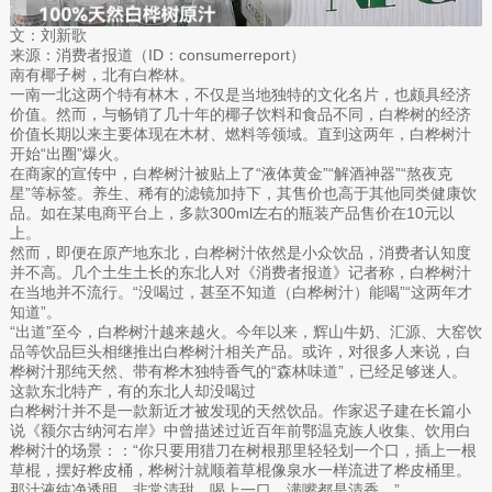
文：刘新歌
来源：消费者报道（ID：consumerreport）
南有椰子树，北有白桦林。
一南一北这两个特有林木，不仅是当地独特的文化名片，也颇具经济
价值。然而，与畅销了几十年的椰子饮料和食品不同，白桦树的经济
价值长期以来主要体现在木材、燃料等领域。直到这两年，白桦树汁
开始“出圈”爆火。
在商家的宣传中，白桦树汁被贴上了“液体黄金”“解酒神器”“熬夜克
星”等标签。养生、稀有的滤镜加持下，其售价也高于其他同类健康饮
品。如在某电商平台上，多款300ml左右的瓶装产品售价在10元以
上。
然而，即便在原产地东北，白桦树汁依然是小众饮品，消费者认知度
并不高。几个土生土长的东北人对《消费者报道》记者称，白桦树汁
在当地并不流行。“没喝过，甚至不知道（白桦树汁）能喝”“这两年才
知道”。
“出道”至今，白桦树汁越来越火。今年以来，辉山牛奶、汇源、大窑饮
品等饮品巨头相继推出白桦树汁相关产品。或许，对很多人来说，白
桦树汁那纯天然、带有桦木独特香气的“森林味道”，已经足够迷人。
这款东北特产，有的东北人却没喝过
白桦树汁并不是一款新近才被发现的天然饮品。作家迟子建在长篇小
说《额尔古纳河右岸》中曾描述过近百年前鄂温克族人收集、饮用白
桦树汁的场景：：“你只要用猎刀在树根那里轻轻划一个口，插上一根
草棍，摆好桦皮桶，桦树汁就顺着草棍像泉水一样流进了桦皮桶里。
那汁液纯净透明，非常清甜，喝上一口，满嘴都是清香。”