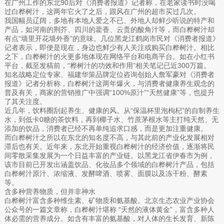
在广州工作的东北90后对《消费者报道》记者称，在老家读书时没喝
过白桦树汁，这两年它火了之后，跟风在广州的超市买过几次。
我国幅员辽阔，多地有本地人爱之不已、外地人却鲜少听说的特产和
产品，如河南的荆芥、四川的藿香、云贵的酸角汁等，而白桦树汁却
有点“墙里开花墙外香”的意味。几位黑龙江鹤岗市民对《消费者报道》
记者表示，即便是现在，身边也鲜少有人关注或购买白桦树汁。相比
之下，白桦树汁的火更多地体现在网络平台和电商平台。如在小红书
平台，截至发稿前，“桦树汁的功效和作用”相关笔记已近300万篇。
知名战略定位专家、福建华策品牌定位咨询创始人詹军豪对《消费者
报道》记者分析称，白桦树汁这两年爆火，与消费者健康养生观念的
普及有关，商家的营销推广中强调“100%原汁”“天然健康”等，也提升
了其关注度。
近几年，饮料圈刮起养生、健康的风。从“保温杯里泡枸杞”的自制养生
水，到低卡0糖的茶饮料，再到椰子水、竹蔗茅根水等主打纯天然、无
添加的饮品，消费者已经不再单纯追求口感，而是更加注重健康。
而白桦树汁之所以在东北的知名度不高，与其此前的产业化发展相对
滞后也有关。近年来，东北开始重视白桦树汁的经济价值，逐渐将民
间零散采集发展为一个日益丰富的产业链。以黑龙江省伊春市为例，
该市目前已开发出涵盖饮品、化妆品多个领域的白桦树汁产品，包括
白桦树汁原汁、浓缩液、发酵啤酒、喷雾、面膜以及冻干粉、酵素
等。
含多种营养物质，但并非神水
白桦树汁富含多种维生素、矿物质和氨基酸。北京生态农业产业协会
公众号的一篇文章称，白桦树汁堪称 “天然的液体黄金”，富含多种人
体必需的营养成分。如含有丰富的氨基酸，对人体的生长发育、新陈