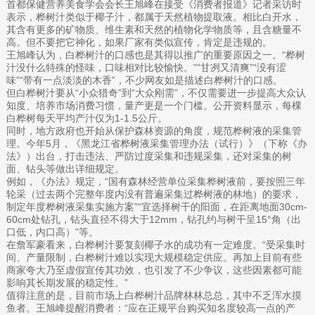
首都保健营养美食学会会长王旭峰在接受《消费者报道》记者采访时
表示，桦树汁类似于椰子汁，都属于天然植物提取液。相比白开水，
其含有更多的矿物质、维生素和天然的植物化学物质等，且含糖量不
高。但不要把它神化，如果厂家有类似宣传，肯定是违规的。
王旭峰认为，白桦树汁的口感也是其得以推广的重要原因之一。“桦树
汁没什么特殊的怪味，口味相对比较愉快。”“甘冽又清爽”“没有涩
味”“带有一点淡淡的木香”，不少网友如是描述白桦树汁的口感。
但白桦树汁要从“小众猎奇”到“大众刚需”，不仅需要进一步提高大众认
知度、培养市场消费习惯，量产更是一个门槛。公开资料显示，每棵
白桦树每天平均产汁仅为1-1.5公斤。
同时，地方政府也开始从保护森林资源的角度，规范桦树液的采集管
理。今年5月，《黑龙江省桦树液采集管理办法（试行）》（下称《办
法》）出台，打击违法、严防过度采集和违规采集，还对采集的树
面、钻头等做出详细规定。
例如，《办法》规定，“国有森林经营单位采集桦树液前，要按照三年
轮采（过去两个完整年度内没有普遍采集过桦树液的林地）的要求，
制定年度桦树液采集实施方案”“宜选择树干的阳面，在距离地面30cm-
60cm处钻孔，钻头直径不得大于12mm，钻孔约与树干呈15°角（出
口低，内口高）”等。
在詹军豪看来，白桦树汁要复刻椰子水的成功有一定难度。“受采集时
间、产量限制，白桦树汁难以实现大规模稳定供应。再加上目前有些
商家夸大乃至虚假宣传其功效，也引发了不少争议，这些因素都可能
影响其长期发展的稳定性。”
值得注意的是，目前市场上白桦树汁品牌林林总总，其中不乏浑水摸
鱼者。王旭峰提醒消费者：“应在正规平台购买知名度较高一点的产