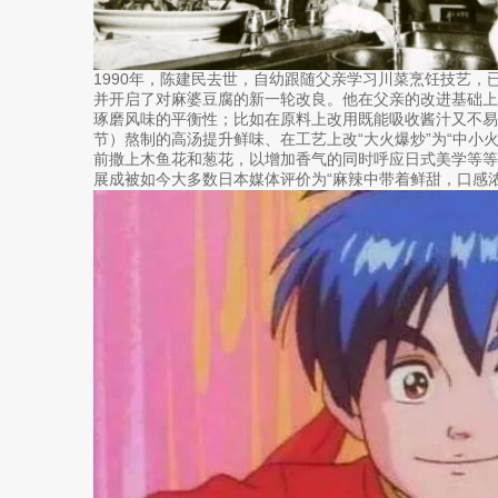
1990年，陈建民去世，自幼跟随父亲学习川菜烹饪技艺，
并开启了对麻婆豆腐的新一轮改良。他在父亲的改进基础
琢磨风味的平衡性；比如在原料上改用既能吸收酱汁又不易
节）熬制的高汤提升鲜味、在工艺上改“大火爆炒”为“中小
前撒上木鱼花和葱花，以增加香气的同时呼应日式美学等
展成被如今大多数日本媒体评价为“麻辣中带着鲜甜，口感