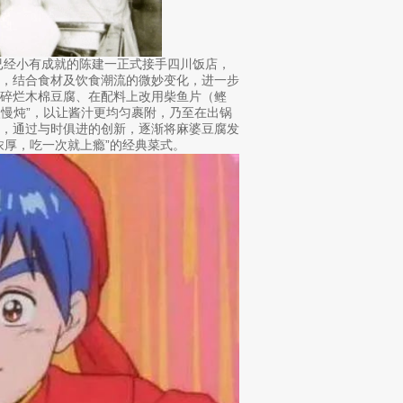
已经小有成就的陈建一正式接手四川饭店，
上，结合食材及饮食潮流的微妙变化，进一步
碎烂木棉豆腐、在配料上改用柴鱼片（鲣
火慢炖”，以让酱汁更均匀裹附，乃至在出锅
等，通过与时俱进的创新，逐渐将麻婆豆腐发
浓厚，吃一次就上瘾”的经典菜式。