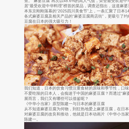
查。“麻婆豆腐”再次以48.6%的高人气值，荣登最受欢迎
居“最受欢迎中华料理”榜首的菜品，调查还指出，这道麻婆
本东京刚刚落幕的“2025四川美食节”上，一条汇聚了日本
各式麻婆豆腐及相关产品的“麻婆豆腐商店街”，更吸引了约
豆腐在日本的强大吸引力！
我们知道，日本的饮食习惯注重食材的原味和季节性，口
不爱吃辣的日本人，会痴迷于中国的麻婆豆腐？而透过“麻
展而言，我们又有哪些可以借鉴呢？
《中华小当家》原型陈建一与日本的麻婆豆腐
从不知道麻婆豆腐为何物，到狂热地爱上麻婆豆腐，在日
对麻婆豆腐的改良和推动，他就是日本动画片《中华小当
陈建一。