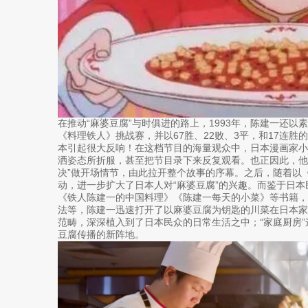
在推动“麻婆豆腐”与时俱进的路上，1993年，陈建一还
《料理铁人》挑战赛，并以67胜、22败、3平，和17连
本引起很大反响！在这档节目的海量观众中，日本漫画家小
洒姿态所折服，甚至把节目录下来反复观看。也正因此，他
决”做开场情节，由此拉开整个故事的序幕。之后，随着以
动，进一步扩大了日本人对“麻婆豆腐”的兴趣。而鉴于日
《铁人陈建一的中国料理》《陈建一每天的小菜》等书籍，
法等，陈建一迅速打开了以麻婆豆腐为钥匙的川菜在日本家
范畴，深深植入到了日本民众的日常生活之中；“家庭厨房
豆腐传播的新阵地。