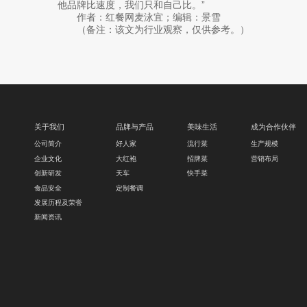
他品牌比速度，我们只和自己比。”
作者：红餐网麦泳宜；编辑：景雪
（备注：该文为行业观察，仅供参考。）
关于我们
品牌与产品
美味生活
成为合作伙伴
公司简介
好人家
流行菜
生产规模
企业文化
大红袍
招牌菜
营销布局
创新研发
天车
快手菜
食品安全
定制餐调
发展历程及荣誉
新闻资讯