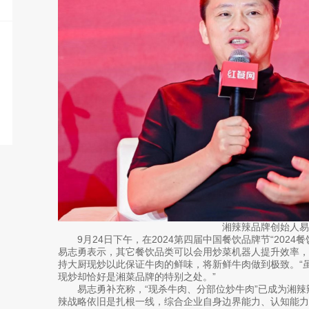
湘辣辣品牌创始人易
9月24日下午，在2024第四届中国餐饮品牌节“2024
易志勇表示，其它餐饮品类可以会用炒菜机器人提升效率
持大厨现炒以此保证牛肉的鲜味，将新鲜牛肉做到极致。“
现炒却恰好是湘菜品牌的特别之处。”
易志勇补充称，“现杀牛肉、分部位炒牛肉”已成为湘辣
辣战略依旧是扎根一线，综合企业自身边界能力、认知能力