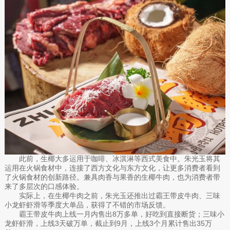
此前，生椰大多运用于咖啡、冰淇淋等西式美食中。朱光玉将其
运用在火锅食材中，连接了西方文化与东方文化，让更多消费者看到
了火锅食材的创新路径。兼具肉香与果香的生椰牛肉，也为消费者带
来了多层次的口感体验。
实际上，在生椰牛肉之前，朱光玉还推出过霸王带皮牛肉、三味
小龙虾虾滑等季度大单品，获得了不错的市场反馈。
霸王带皮牛肉上线一月内售出8万多单，好吃到直接断货；三味小
龙虾虾滑，上线3天破万单，截止到9月，上线3个月累计售出35万