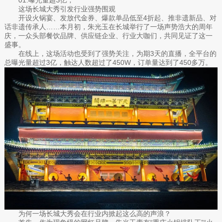
这场长城大秀引发行业强势围观
开设火锅宴、发放代金券、爆款单品低至4折起、推非遗新品、对
话非遗传承人……本月初，朱光玉在长城举行了一场声势浩大的周年
庆，一众头部餐饮品牌、供应链企业、行业大咖们，共同见证了这一
盛事。
在线上，这场活动也受到了强势关注，为期3天的直播，全平台的
总曝光量超过3亿，触达人数超过了450W，订单量达到了450多万。
为何一场长城大秀会在行业内掀起这么高的声浪？