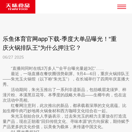
乐鱼体育官网app下载-季度大单品曝光！“重
庆火锅排队王”为什么押注它？
06/27
2025
“直播间同时在线3万多人”“全平台曝光量超3亿”……
最近，一场直播在餐饮圈强势刷屏。9月4—6日，重庆火锅排队王
——朱光玉火锅馆（以下称“朱光玉”），在长城举行了四周年庆直播大
秀。
活动期间，朱光玉推出了一系列非遗新品，包括峨眉龙须笋、梓
潼片粉、本溪黑豆花等。本季度的战略大单品——生椰牛肉，也在这
次活动中亮相。
红餐网注意到，此次推出的新品，都承载着深厚的文化底蕴。比
如生椰牛肉巧妙地将火锅食材和西方咖啡文化结合在一起。
朱光玉创始合伙人李扬表示，过去朱光玉的精力主要放在打造流
量产品，现在正朝着“回归传统文化、寻味本源”的方向探索，期待赋予
产品更多的文化价值，以美食为载体，来传递中国文化。
01.曝光量超3亿，