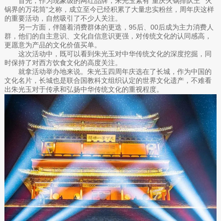
首先，作为现象级的网红品牌，朱光玉素有“重庆火锅排队王”“火
锅界的万花筒”之称，成立至今已经积累了大量忠实粉丝，周年庆这样
的重要活动，自然吸引了不少人关注。
另一方面，伴随着消费群体的更迭，95后、00后成为主力消费人
群，他们的自主意识、文化自信意识更强，对传统文化的认同感高，
更愿意为产品的文化价值买单。
这次活动中，既可以看到朱光玉对中华传统文化的深度挖掘，同
时保持了对西方饮食文化的高度关注。
就拿活动举办地来说。朱光玉四周年庆选在了长城，作为中国的
文化名片，长城也是联合国教科文组织认定的世界文化遗产，不难看
出朱光玉对于传承和弘扬中华传统文化的重视程度。