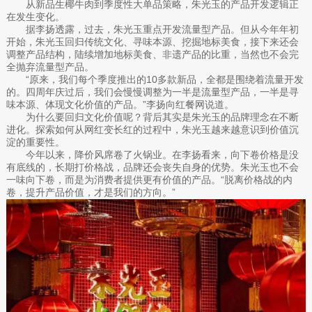
从新品生椰牛肉到季度性大单品策略，朱光玉的产品开发逻辑正
在发生变化。
据李扬透露，过去，朱光玉重点开发流量型产品。但从今年年初
开始，朱光玉回归传统文化、寻味本源、挖掘地标美食，接下来还会
调整产品结构，陆续增加地标美食、非遗产品的比重，当然也不会完
全抛弃流量型产品。
“原来，我们每个季度推出的10多款新品，全都是围绕着流量开发
的。四周年庆过后，我们会慢慢调整为一半是流量型产品，一半是寻
味本源、体现文化价值的产品。”李扬向红餐网说道。
为什么要回归文化价值呢？背后其实是朱光玉的品牌理念在不断
进化。探索如何从网红变长红的过程中，朱光玉越来越意识到价值沉
淀的重要性。
今年以来，降价风席卷了火锅业。在李扬看来，向下卷价格是没
有底线的，长期打价格战，品牌还会丧失自身的优势。朱光玉也不会
一味向下卷，而是为消费者提供更有价值的产品。“脱离价格战的内
卷，提升产品价值，才是我们的方向。”