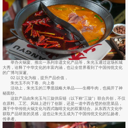
举办火锅宴、推出一系列非遗文化产品等，朱光玉通过这场长城
大秀，诠释了中华文化的丰富内涵，也让全世界看到了中国传统文化
的广博与深邃。
02.以文化为核，提升产品价值，
朱光玉不向下卷、向上卷
活动上，朱光玉的三季度战略大单品——生椰牛肉，也揭开了神
秘面纱。
这款产品由朱光玉与三旋供应链（以下称“三旋”）联合共创，不仅
在原料、工艺、风味上进行了创新，还是一道中西合璧的创意菜品，
属于中华传统火锅文化与西式咖啡文化的双重结合。从东西方文化中
获取产品研发的灵感，这也让朱光玉成为了中国传统文化的弘扬者、
传承者。