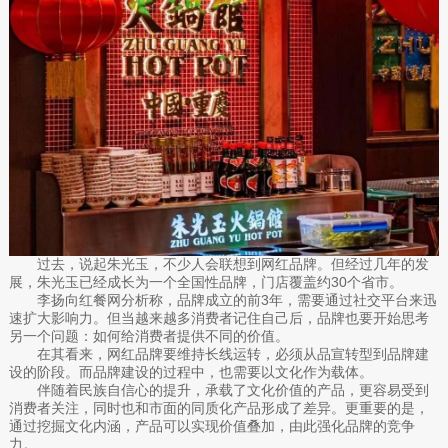
过去，说起朱光玉，不少人会联想到网红品牌。但经过几年的发
展，朱光玉已经成长为一个全国性品牌，门店覆盖约30个省市。
李扬向红餐网分析称，品牌成立的前3年，需要通过社交平台来迅
速扩大影响力。但当越来越多消费者记住自己后，品牌也要开始思考
另一个问题：如何给消费者提供不同的价值。
在其看来，网红品牌要维持长线运转，必须从品宣转型到品牌建
设的阶段。而品牌建设的过程中，也需要以文化作为载体。
伴随着民族自信心的提升，承载了文化价值的产品，更容易受到
消费者关注，同时也和市面的同质化产品形成了差异。更重要的是，
通过挖掘文化内涵，产品可以实现价值叠加，由此强化品牌的竞争
力。