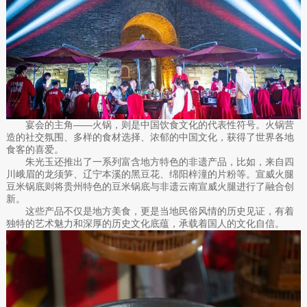
宴会的主角——火锅，则是中国饮食文化的代表性符号。火锅营
造的社交氛围、多样的食材选择、浓郁的中国文化，获得了世界各地
食客的喜爱。
朱光玉还推出了一系列富含地方特色的非遗产品，比如，来自四
川峨眉的龙须笋、辽宁本溪的黑豆花、绵阳梓潼的片粉等。宣威火腿
豆米锅底则将贵州特色的豆米锅底与非遗云南宣威火腿进行了融合创
新。
这些产品不仅是地方美食，更是当地民俗风情的历史见证，有着
独特的艺术魅力和深厚的历史文化底蕴，承载着国人的文化自信。