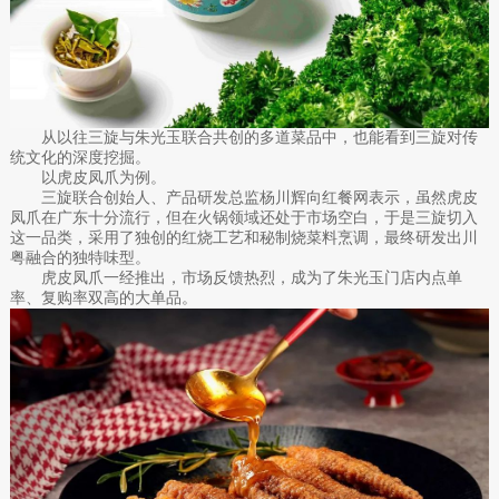
从以往三旋与朱光玉联合共创的多道菜品中，也能看到三旋对传
统文化的深度挖掘。
以虎皮凤爪为例。
三旋联合创始人、产品研发总监杨川辉向红餐网表示，虽然虎皮
凤爪在广东十分流行，但在火锅领域还处于市场空白，于是三旋切入
这一品类，采用了独创的红烧工艺和秘制烧菜料烹调，最终研发出川
粤融合的独特味型。
虎皮凤爪一经推出，市场反馈热烈，成为了朱光玉门店内点单
率、复购率双高的大单品。