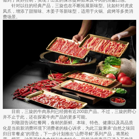
针对以往的经典产品，三旋也在不断拓展新味型。比如针对虎皮
凤爪，增添了甜辣味、木姜子等新味型，适用于火锅、卤烤等多类消
费场景。
目前，三旋的牛肉系列已经拥有近200款产品。不过，三旋的野心
并不止于此，还在探索牛肉产品的更多可能。
刘敬甜告诉红餐网，食材的新鲜、本味、特色、健康以及高品质
化是当前新消费环境下消费者的核心诉求，为此三旋秉承“自然之味回
归日常餐桌”的理念，下一步计划推出“山野寻鲜”系列产品，将黑松