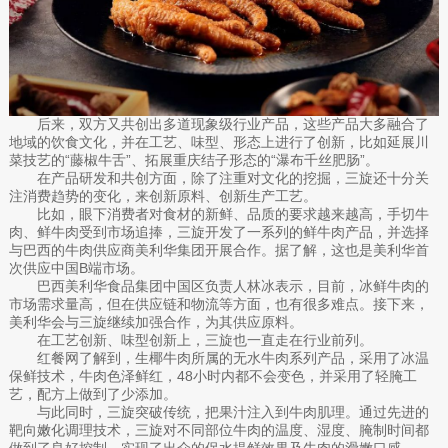
后来，双方又共创出多道现象级行业产品，这些产品大多融合了
地域的饮食文化，并在工艺、味型、形态上进行了创新，比如延展川
菜技艺的“藤椒牛舌”、拓展重庆结子形态的“瀑布千丝肥肠”。
在产品研发和共创方面，除了注重对文化的挖掘，三旋还十分关
注消费趋势的变化，来创新原料、创新生产工艺。
比如，眼下消费者对食材的新鲜、品质的要求越来越高，手切牛
肉、鲜牛肉受到市场追捧，三旋开发了一系列的鲜牛肉产品，并选择
与巴西的牛肉供应商美利华集团开展合作。据了解，这也是美利华首
次供应中国B端市场。
巴西美利华食品集团中国区负责人林冰表示，目前，冰鲜牛肉的
市场需求量高，但在供应链和物流等方面，也有很多难点。接下来，
美利华会与三旋继续加强合作，为其供应原料。
在工艺创新、味型创新上，三旋也一直走在行业前列。
红餐网了解到，生椰牛肉所属的无水牛肉系列产品，采用了冰温
保鲜技术，牛肉色泽鲜红，48小时内都不会变色，并采用了轻腌工
艺，配方上做到了少添加。
与此同时，三旋突破传统，把果汁注入到牛肉肌理。通过先进的
靶向嫩化调理技术，三旋对不同部位牛肉的温度、湿度、腌制时间都
做到了良好控制，实现了出众的保水提鲜效果及牛肉的滑嫩口感。