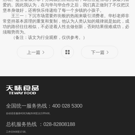
爱的。因此我认为，在与华与华合作之后，我们真正做到了不仅把汉
堡本身做好，还将快乐传递给了每一个乡镇的小孩子。
王三一：下沉市场需要炸街般的热闹来吸引消费者。华杉老师非
常坚持基本原理的重复和复制，他认为人类认知的规律就是如此，成
功的路径往往相似，不必逆着人性去做创新，否则结果很难成功，必
须顺势而为。
（备注：该文为行业观察，仅供参考。）
上一篇
下一篇
全国统一服务热线：400 028 5300
自动语音服务时间为晚20:00至次日早9:00。
总机服务热线 ：028-82808188
工作日9:00至17:30。