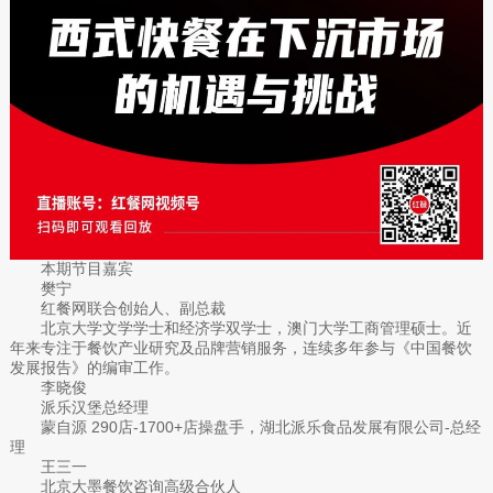
本期节目嘉宾
樊宁
红餐网联合创始人、副总裁
北京大学文学学士和经济学双学士，澳门大学工商管理硕士。近
年来专注于餐饮产业研究及品牌营销服务，连续多年参与《中国餐饮
发展报告》的编审工作。
李晓俊
派乐汉堡总经理
蒙自源 290店-1700+店操盘手，湖北派乐食品发展有限公司-总经
理
王三一
北京大墨餐饮咨询高级合伙人