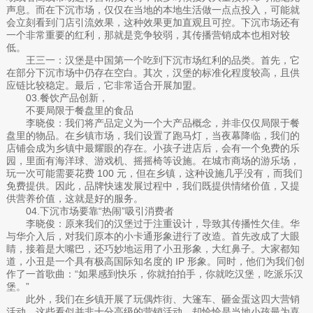
声息。而在下沉市场，仅仅在当地的本地生活做一点点投入，可能就
会立刻看到门店引流效果，这种效果更加直观且可控。下沉市场还有
一个非常重要的红利，那就是竞争较弱，其传播营销成本也相对较
低。
王三一：汉堡是中国第一个吃到下沉市场红利的品类。首先，它
在部分下沉市场中仍存在空白。其次，汉堡的标准化程度较高，且供
应链比较稳定。最后，它非常适合开展加盟。
03.餐饮产品创新，
不要局限于餐盘里的食品
李晓俊：我们将产品定义为一个大产品概念，并非仅仅局限于餐
盘里的物品。在乡镇市场，我们设置了跑马灯，当夜幕降临，我们的
店铺会成为乡镇中最耀眼的存在。小孩子进店后，会有一个免费的乐
园，里面有海洋球、游戏机、摇摇椅等设施。在城市商场的游乐场，
玩一次可能需要花费 100 元，但在乡镇，这种设施几乎没有，而我们
免费提供。因此，品牌快速发展过程中，我们既提供情绪价值，又提
供营养价值，这就是好的服务。
04.下沉市场要靠“热闹”吸引消费者
李晓俊：原来我们的汉堡过于注重设计，导致其传播性欠佳。华
与华介入后，对我们原本的小卡通形象进行了改造。首先改成了大眼
睛，接着是大嘴巴，还巧妙地运用了小丑形象，大红鼻子。大家都知
道，小丑是一个具有极高国际知名度的 IP 形象。同时，他们为我们创
作了一首歌曲：“如果感到快乐，你就拍拍手，你就吃汉堡，吃派乐汉
堡。”
此外，我们在乡镇开展了玩偶炸街、大篷车、砸金蛋这四大营销
活动。这些看似并非十分高级的营销活动，却恰恰是当地小孩最为喜