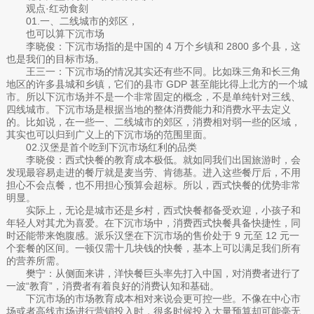
观点·红动食刻
01.一、二线城市的郊区，
也可以算下沉市场
李晓俊：下沉市场指的是中国的 4 万个乡镇和 2800 多个县，这
也是我们的目标市场。
王三一：下沉市场的情况其实还有些不同。比如珠三角和长三角
地区的许多县城和乡镇，它们的县市 GDP 甚至能比得上北方的一个城
市。所以下沉市场并不是一个非常固定的概念，不是单纯针对三线、
四线城市。下沉市场是根据当地的整体消费能力和消费水平去定义
的。比如说，在一些一、二线城市的郊区，消费相对弱一些的区域，
其实也可以归到广义上的下沉市场的范围里面。
02.汉堡是首个吃到下沉市场红利的品类
李晓俊：西式快餐的教育成本极低。就如同我们出国旅游时，会
发现最容易走进的餐厅就是麦当劳、肯德基。进入这些餐厅后，不用
担心不会点餐，也不用担心预算会超标。所以，西式快餐的优势非常
明显。
实际上，无论是城市还是乡村，西式快餐都备受欢迎，小孩子和
年轻人对其尤为喜爱。在下沉市场中，消费西式快餐具备快捷性，同
时还能带来饱腹感。派乐汉堡在下沉市场的售价处于 9 元至 12 元一
个套餐的区间。一顿仅需十几块钱的快餐，基本上可以满足我们所有
的营养所需。
樊宁：从侧面来讲，洋快餐巨头率先打入中国，对消费者进行了
一波“教育”，消费者有着良好的消费认知和基础。
下沉市场的市场教育成本相对来说会更可控一些。不像在中心市
场或者高线市场进行营销投入时，很多时候投入大量预算却可能毫无