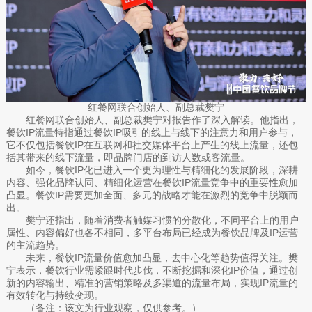
红餐网联合创始人、副总裁樊宁
红餐网联合创始人、副总裁樊宁对报告作了深入解读。他指出，
餐饮IP流量特指通过餐饮IP吸引的线上与线下的注意力和用户参与，
它不仅包括餐饮IP在互联网和社交媒体平台上产生的线上流量，还包
括其带来的线下流量，即品牌门店的到访人数或客流量。
如今，餐饮IP化已进入一个更为理性与精细化的发展阶段，深耕
内容、强化品牌认同、精细化运营在餐饮IP流量竞争中的重要性愈加
凸显。餐饮IP需要更加全面、多元的战略才能在激烈的竞争中脱颖而
出。
樊宁还指出，随着消费者触媒习惯的分散化，不同平台上的用户
属性、内容偏好也各不相同，多平台布局已经成为餐饮品牌及IP运营
的主流趋势。
未来，餐饮IP流量价值愈加凸显，去中心化等趋势值得关注。樊
宁表示，餐饮行业需紧跟时代步伐，不断挖掘和深化IP价值，通过创
新的内容输出、精准的营销策略及多渠道的流量布局，实现IP流量的
有效转化与持续变现。
（备注：该文为行业观察，仅供参考。）