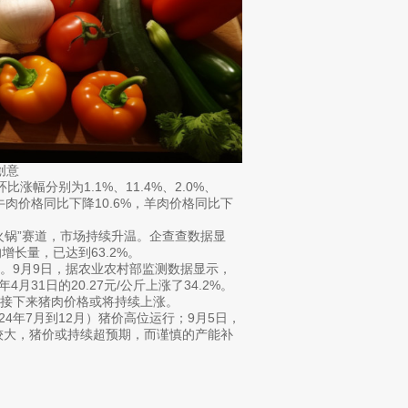
创意
分别为1.1%、11.4%、2.0%、
牛肉价格同比下降10.6%，羊肉价格同比下
锅”赛道，市场持续升温。企查查数据显
长量，已达到63.2%。
9月9日，据农业农村部监测数据显示，
月31日的20.27元/公斤上涨了34.2%。
接下来猪肉价格或将持续上涨。
24年7月到12月）猪价高位运行；9月5日，
较大，猪价或持续超预期，而谨慎的产能补