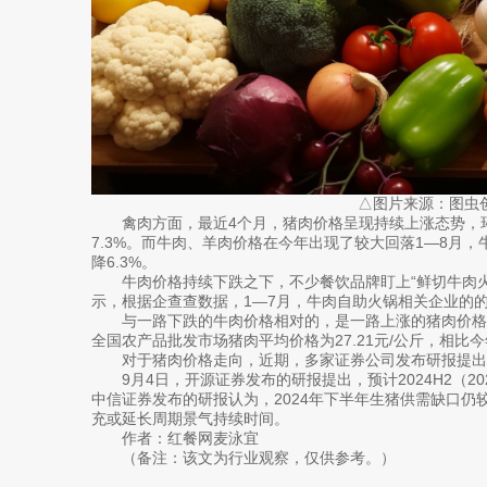
△图片来源：图虫
禽肉方面，最近4个月，猪肉价格呈现持续上涨态势，环比涨幅
7.3%。而牛肉、羊肉价格在今年出现了较大回落1—8月，
降6.3%。
牛肉价格持续下跌之下，不少餐饮品牌盯上“鲜切牛肉火
示，根据企查查数据，1—7月，牛肉自助火锅相关企业的的增
与一路下跌的牛肉价格相对的，是一路上涨的猪肉价格。
全国农产品批发市场猪肉平均价格为27.21元/公斤，相比今年4
对于猪肉价格走向，近期，多家证券公司发布研报提出
9月4日，开源证券发布的研报提出，预计2024H2（20
中信证券发布的研报认为，2024年下半年生猪供需缺口仍
充或延长周期景气持续时间。
作者：红餐网麦泳宜
（备注：该文为行业观察，仅供参考。）