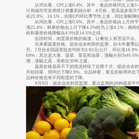
从环比看，CPI上涨0.4%。其中，食品价格环比上涨3.
计局城市司首席统计师董莉娟分析，8月份，受高温多雨天
在21.8%、16.1%，全国CPI环比季节性上涨，同比涨幅
从同比看，CPI上涨0.6%。其中，食品价格由上月持平
涨21.8%；鲜果价格由上月下降4.2%转为上涨4.1%；猪
肉和薯类价格降幅在4.0%至14.5%之间。
近段时间，肉蛋菜价格的疯涨，让餐饮人有苦说不出。
先来看蔬菜价格。据农业农村部的监测，自今年夏季以来
升。7月份全国蔬菜批发均价为3.82元/公斤，环比涨16.9
69%；其次是大葱、菠菜、菜花和油菜，涨幅分别为45.5%、4
潮，涨幅之高，堪称近30年之最。
蔬菜价格居高不下的情况持续了近两个月。据农业农村部
开始回落，周环比下降0.9%。分品种看，黄瓜价格周环比下
品种价格也有不同程度的下降。
9月9日，据农业农村部监测，重点监测的28种蔬菜平均价格