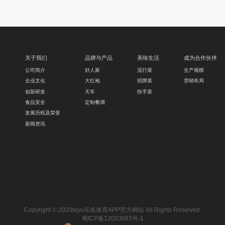
关于我们
品牌与产品
美味生活
成为合作伙伴
公司简介
好人家
流行菜
生产规模
企业文化
大红袍
招牌菜
营销布局
创新研发
天车
快手菜
食品安全
定制餐调
发展历程及荣誉
新闻资讯
Copyright © 2020leyu乐鱼体育APP官方网站 All Rights Reserved.
蜀ICP备12003683号-1