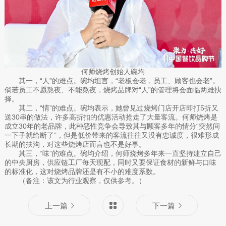
何师烧烤创始人碗均
其一，“人”的难点。碗均坦言，“老板会老，员工、顾客也会老”。
倘若员工不愿熬夜、不能熬夜，烧烤品牌对“人”的管理将会面临两难抉
择。
其二，“情”的难点。碗均表示，她曾见过烧烤门店开店即打5折又
送30串的做法，许多高折扣的优惠活动抢走了大量客流。何师烧烤是
成立30年的老品牌，此种恶性竞争会导致其与顾客多年的情分“突然间
一下子就给断了”，但是低价带来的客流往往又没有忠诚度，很难形成
长期的扶沟，对这些烧烤店而言也不是好事。
其三，“味”的难点。碗均介绍，何师烧烤多年来一直坚持建立自己
的中央厨房，供应链工厂每天现配，同时又要保证食材的新鲜与口味
的标准化，这对烧烤品牌还是有不小的难度系数。
（备注：该文为行业观察，仅供参考。）
上一篇
下一篇