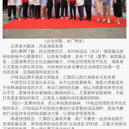
（企业供图，央广网发）
以美食为载体，共促湘菜发展
据红餐网了解，此次授牌仪式，在仟味汤品（长沙）湘菜爆品菜
研创体验中心隆重举行，以美食为载体，发布了7道（夏季）湘菜爆品
菜，凸显湘粤烹饪文化交融的魅力，仟味总经理郑克平先生、湘菜泰
斗王墨泉大师出席活动，与前来的10多名餐饮企业精英们欢聚一堂，
共商发展，灵感碰撞和创意分享。
仟味汤品携手湘菜大师杨龙，汇聚匠心助力湘菜多元化发展
中国烹饪正呈现出多元化、全方位的发展格局。湘菜大师杨龙对
于诠释湘菜味道的方式，有自己独特的见解，他认为既要传承烹饪技
法手艺，更要传承对食物精心雕琢的匠心，又要拥有创新精神，才能
打造更多美味的菜式，让更多人领略到传统湘菜的韵味。
“我们一直秉持传承、匠心和创新的精神。”仟味总经理郑克平先生
致辞表示，仟味汤品不仅制造出餐饮行业需要的汤品调料，更加为餐
饮行业提供专业的味道解决方案，让美味变得更简单。
两者强强联合，汇聚匠心兼容并蓄，跟广大餐饮一起传承创新打
造湘菜爆品菜，将所使用的汤品变成“点汤成金”的利器，正极大地推动
了湘菜的发展，是一项任重又道远的任务。