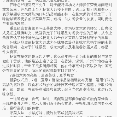
仟味总经理郑克平先生，对于能聘请杨龙大师担任荣誉顾问感到
非常荣幸，并亲自上台为杨龙大师授予牌匾，送上定制刀具和鲜花，
表示希望杨龙大师能为仟味汤品赋能加持，在杨大师的带领之下，仟
味能够研发更多的湘菜爆品菜，造福、助力餐饮业的发展，同时促进
产业链的发展。
重量级嘉宾湘菜泰斗王墨泉大师，作为杨龙大师的师父，出席仪
式见证这璀璨时光，致辞肯定了仟味汤品对餐饮行业的贡献，从专业
角度表达了对仟味汤品和杨龙大师合作湘菜爆品菜研创寄予的厚望。
仟味汤品邀请杨龙大师成为仟味餐饮爆品菜赋能营销学院的湘菜
荣誉顾问，这对于仟味汤品、杨龙大师以及湘菜餐饮届来说，都是一
件大喜事。
杨龙在餐饮届是后起之秀，这么多年来一直为湘菜的崛起与发展
做出了贡献，他的足迹走遍了全国，在香港、深圳、广州等地都奋斗
过很长时间，带出了很多厨师精英，他在传承烹饪技艺以及为中国烹
饪在世界的发展，做出的贡献都是有目共睹的。
7道创意美馔亮相，道道美味，夏季热卖
授牌仪式后，7道（夏季）湘菜爆品菜相继发布亮相，运用仟味的
高汤为底制作，以食材和巧妙的调味技艺传递湘菜的精髓，汲取和借
鉴川菜、黔菜、粤菜等多派经典菜式，融入当代新潮流和元素进行风
味创新。
一道道色泽、香气、味道、搭配造型都俱佳的新式融合菜佳肴，
呈现在餐具之中，展示大厨们善于融会贯通、平衡地域风味的专业水
准，赢得嘉宾们的称赞。
湘菜入味，才够好味，腌制技艺成就美味湘菜