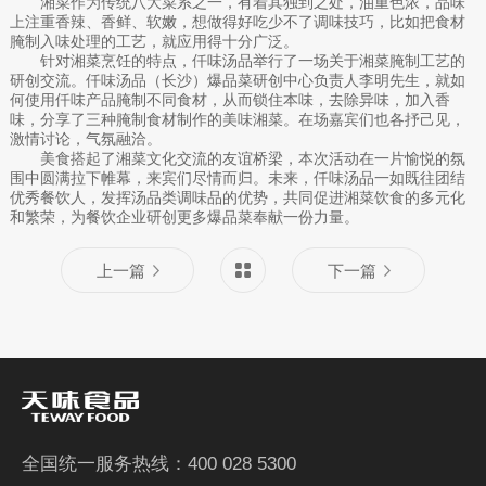
湘菜作为传统八大菜系之一，有着其独到之处，油重色浓，品味
上注重香辣、香鲜、软嫩，想做得好吃少不了调味技巧，比如把食材
腌制入味处理的工艺，就应用得十分广泛。
针对湘菜烹饪的特点，仟味汤品举行了一场关于湘菜腌制工艺的
研创交流。仟味汤品（长沙）爆品菜研创中心负责人李明先生，就如
何使用仟味产品腌制不同食材，从而锁住本味，去除异味，加入香
味，分享了三种腌制食材制作的美味湘菜。在场嘉宾们也各抒己见，
激情讨论，气氛融洽。
美食搭起了湘菜文化交流的友谊桥梁，本次活动在一片愉悦的氛
围中圆满拉下帷幕，来宾们尽情而归。未来，仟味汤品一如既往团结
优秀餐饮人，发挥汤品类调味品的优势，共同促进湘菜饮食的多元化
和繁荣，为餐饮企业研创更多爆品菜奉献一份力量。
上一篇
下一篇
全国统一服务热线：400 028 5300